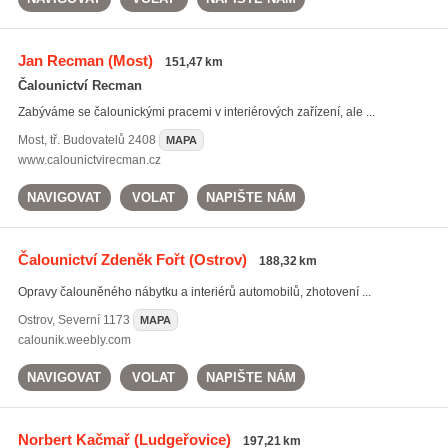
Jan Recman
(Most)
151,47 km
Čalounictví Recman
Zabýváme se čalounickými pracemi v interiérových zařízení, ale ...
Most
,
tř. Budovatelů 2408
MAPA
www.calounictvirecman.cz
NAVIGOVAT
VOLAT
NAPIŠTE NÁM
Čalounictví Zdeněk Fořt
(Ostrov)
188,32 km
Opravy čalouněného nábytku a interiérů automobilů, zhotovení ...
Ostrov
,
Severní 1173
MAPA
calounik.weebly.com
NAVIGOVAT
VOLAT
NAPIŠTE NÁM
Norbert Kačmař
(Ludgeřovice)
197,21 km