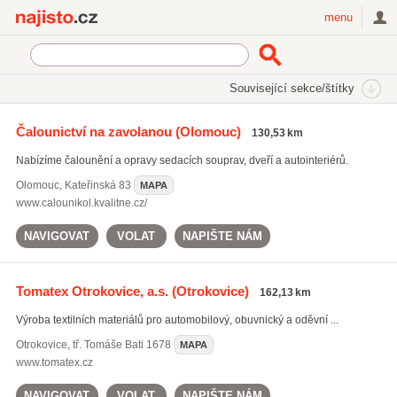
Najisto.cz
menu
SEKCE
ŠTÍTKY
Související sekce/štítky
Najisto.cz
Auto moto
Čalounictví na zavolanou
(Olomouc)
130,53 km
Příslušenství a doplňky pro motorová vozidla
Autočalounictví
Nabízíme čalounění a opravy sedacích souprav, dveří a autointeriérů.
Olomouc
,
Kateřinská 83
MAPA
www.calounikol.kvalitne.cz/
NAVIGOVAT
VOLAT
NAPIŠTE NÁM
Tomatex Otrokovice, a.s.
(Otrokovice)
162,13 km
Výroba textilních materiálů pro automobilový, obuvnický a oděvní ...
Otrokovice
,
tř. Tomáše Bati 1678
MAPA
www.tomatex.cz
NAVIGOVAT
VOLAT
NAPIŠTE NÁM