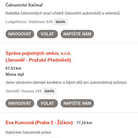
Čalounictví Kačmař
Nabídka čalounických prací včetně čalounění automobilů a veteránů.
Ludgeřovice
,
Vrablovec 649
MAPA
NAVIGOVAT
VOLAT
NAPIŠTE NÁM
Správa pojistných smluv, s.r.o.
(Jaroměř - Pražské Předměstí)
67,53 km
Mona styl
Jsme výrobcem dámské konfekce a šitých dílů pro automobilový průmysl.
Jaroměř
,
Husova 249
MAPA
NAVIGOVAT
VOLAT
NAPIŠTE NÁM
Eva Kuncová
(Praha 3 - Žižkov)
77,10 km
Nabízíme čalounické práce.