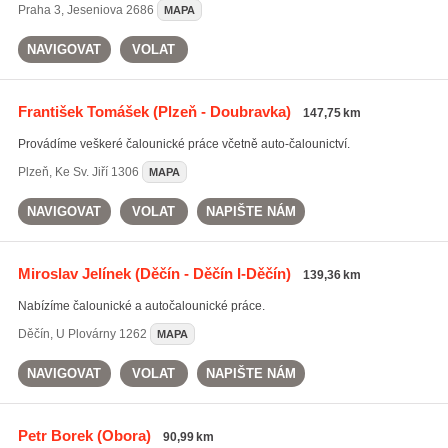
Praha 3
,
Jeseniova 2686
MAPA
NAVIGOVAT
VOLAT
František Tomášek
(Plzeň - Doubravka)
147,75 km
Provádíme veškeré čalounické práce včetně auto-čalounictví.
Plzeň
,
Ke Sv. Jiří 1306
MAPA
NAVIGOVAT
VOLAT
NAPIŠTE NÁM
Miroslav Jelínek
(Děčín - Děčín I-Děčín)
139,36 km
Nabízíme čalounické a autočalounické práce.
Děčín
,
U Plovárny 1262
MAPA
NAVIGOVAT
VOLAT
NAPIŠTE NÁM
Petr Borek
(Obora)
90,99 km