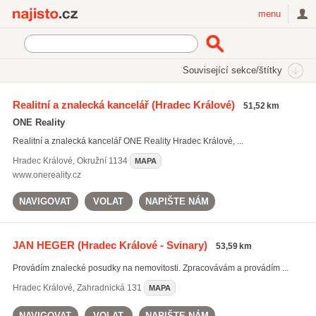
Najisto.cz
menu
SEKCE
ŠTÍTKY
Související sekce/štítky
Najisto.cz
Auto moto
Znalecké posudky, odhady a oceňování
Realitní a znalecká kancelář
(Hradec Králové)
51,52 km
ONE Reality
Realitní a znalecká kancelář ONE Reality Hradec Králové, ...
Hradec Králové
,
Okružní 1134
MAPA
www.onereality.cz
NAVIGOVAT
VOLAT
NAPIŠTE NÁM
JAN HEGER
(Hradec Králové - Svinary)
53,59 km
Provádím znalecké posudky na nemovitosti. Zpracovávám a provádím ...
Hradec Králové
,
Zahradnická 131
MAPA
NAVIGOVAT
VOLAT
NAPIŠTE NÁM