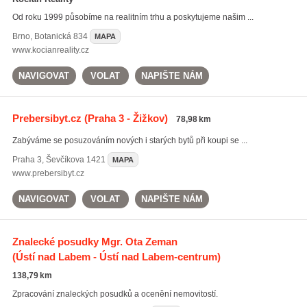
Od roku 1999 působíme na realitním trhu a poskytujeme našim ...
Brno
,
Botanická 834
MAPA
www.kocianreality.cz
NAVIGOVAT
VOLAT
NAPIŠTE NÁM
Prebersibyt.cz
(Praha 3 - Žižkov)
78,98 km
Zabýváme se posuzováním nových i starých bytů při koupi se ...
Praha 3
,
Ševčíkova 1421
MAPA
www.prebersibyt.cz
NAVIGOVAT
VOLAT
NAPIŠTE NÁM
Znalecké posudky Mgr. Ota Zeman
(Ústí nad Labem - Ústí nad Labem-centrum)
138,79 km
Zpracování znaleckých posudků a ocenění nemovitostí.