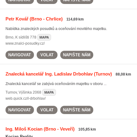
Petr Kovář
(Brno - Chrlice)
114,69 km
Nabídka znaleckých posudků a oceňování movitého majetku.
Brno
,
K sídlišti 778
MAPA
www.znalci-posudky.cz/
NAVIGOVAT
VOLAT
NAPIŠTE NÁM
Znalecká kancelář Ing. Ladislav Drbohlav
(Turnov)
88,08 km
Znalecká kancelář se zabývá oceňováním majetku v oboru ...
Turnov
,
Výšinka 2068
MAPA
web.quick.cz/l-drbohlav/
NAVIGOVAT
VOLAT
NAPIŠTE NÁM
Ing. Miloš Kocian
(Brno - Veveří)
105,85 km
Kocian Reality