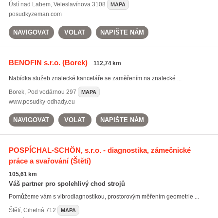
Ústí nad Labem
,
Veleslavínova 3108
MAPA
posudkyzeman.com
NAVIGOVAT
VOLAT
NAPIŠTE NÁM
BENOFIN s.r.o.
(Borek)
112,74 km
Nabídka služeb znalecké kanceláře se zaměřením na znalecké ...
Borek
,
Pod vodárnou 297
MAPA
www.posudky-odhady.eu
NAVIGOVAT
VOLAT
NAPIŠTE NÁM
POSPÍCHAL-SCHÖN, s.r.o. - diagnostika, zámečnické
práce a svařování
(Štětí)
105,61 km
Váš partner pro spolehlivý chod strojů
Pomůžeme vám s vibrodiagnostikou, prostorovým měřením geometrie ...
Štětí
,
Cihelná 712
MAPA