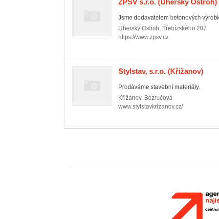
ŽPSV s.r.o.
(Uherský Ostroh)
Jsme dodavatelem betonových výrobků 
Uherský Ostroh
,
Třebízského 207
https://www.zpsv.cz
Stylstav, s.r.o.
(Křižanov)
Prodáváme stavební materiály.
Křižanov
,
Bezručova
www.stylstavkrizanov.cz/