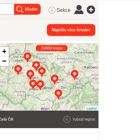
Sekce
Napište více firmám
Zvětšit mapu
+
−
Leaflet
Celá ČR
Vybrat region