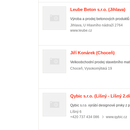
Leube Beton s.r.o.
(Jihlava)
Výroba a prodej betonových produktů - 
Jihlava
,
U Hlavního nádraží 2764
www.leube.cz
Jiří Konárek
(Choceň)
Velkoobchodní prodej stavebního mate
Choceň
,
Vysokomýtská 19
Qybic s.r.o.
(Líšný - Líšný 2.dí
Qybic s.r.o. vyrábí designové prvky z
Líšný
6
+420 737 434 086
www.qybic.cz