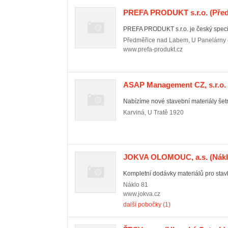
PREFA PRODUKT s.r.o.
(Před
PREFA PRODUKT s.r.o. je český special
Předměřice nad Labem
,
U Panelárny
www.prefa-produkt.cz
ASAP Management CZ, s.r.o.
Nabízíme nové stavební materiály šetr
Karviná
,
U Tratě 1920
JOKVA OLOMOUC, a.s.
(Nákl
Kompletní dodávky materiálů pro stavb
Náklo
81
www.jokva.cz
další pobočky (1)