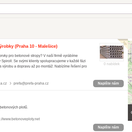
výrobky
(Praha 10 - Malešice)
prvky pro betonové stropy? V naší firmě vyrábíme
 Spiroll. Se svými klienty spolupracujeme v každé fázi
0 nabídek
es výrobu a dopravu až po montáž. Nabízíme řešení pro
a.cz
prefa@prefa-praha.cz
Napište nám
betonových plotů.
s://www.betonoveploty.net
Napište nám