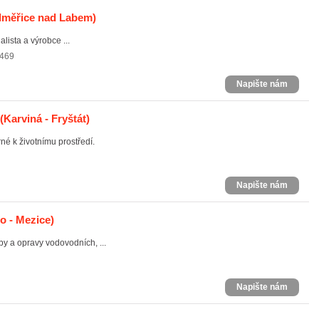
měřice nad Labem)
ista a výrobce ...
 469
Napište nám
(Karviná - Fryštát)
né k životnímu prostředí.
Napište nám
o - Mezice)
y a opravy vodovodních, ...
Napište nám