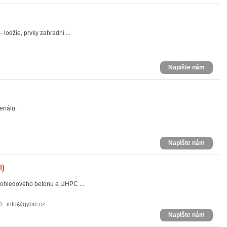
lodžie, prvky zahradní ...
Napište nám
riálu.
Napište nám
l)
 pohledového betonu a UHPC ...
info@qybic.cz
Napište nám