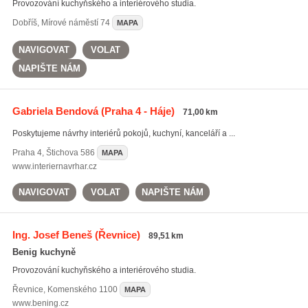
Provozování kuchyňského a interiérového studia.
Dobříš
,
Mírové náměstí 74
MAPA
NAVIGOVAT
VOLAT
NAPIŠTE NÁM
Gabriela Bendová
(Praha 4 - Háje)
71,00 km
Poskytujeme návrhy interiérů pokojů, kuchyní, kanceláří a ...
Praha 4
,
Štichova 586
MAPA
www.interiernavrhar.cz
NAVIGOVAT
VOLAT
NAPIŠTE NÁM
Ing. Josef Beneš
(Řevnice)
89,51 km
Benig kuchyně
Provozování kuchyňského a interiérového studia.
Řevnice
,
Komenského 1100
MAPA
www.bening.cz