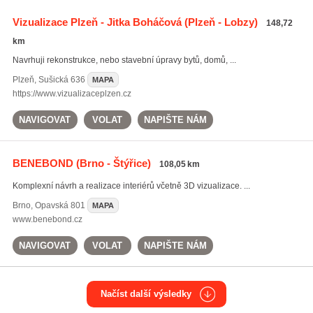
Vizualizace Plzeň - Jitka Boháčová
(Plzeň - Lobzy)
148,72
km
Navrhuji rekonstrukce, nebo stavební úpravy bytů, domů, ...
Plzeň
,
Sušická 636
MAPA
https://www.vizualizaceplzen.cz
NAVIGOVAT
VOLAT
NAPIŠTE NÁM
BENEBOND
(Brno - Štýřice)
108,05 km
Komplexní návrh a realizace interiérů včetně 3D vizualizace. ...
Brno
,
Opavská 801
MAPA
www.benebond.cz
NAVIGOVAT
VOLAT
NAPIŠTE NÁM
Načíst další výsledky