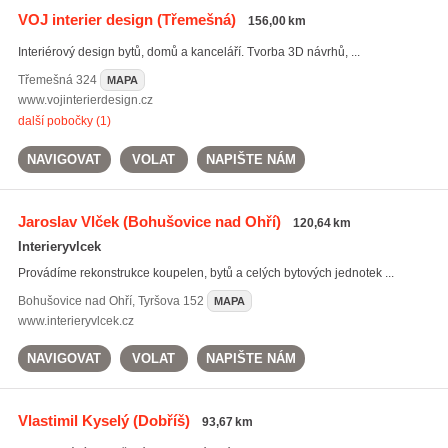
VOJ interier design
(Třemešná)
156,00 km
Interiérový design bytů, domů a kanceláří. Tvorba 3D návrhů, ...
Třemešná
324
MAPA
www.vojinterierdesign.cz
další pobočky (1)
NAVIGOVAT
VOLAT
NAPIŠTE NÁM
Jaroslav Vlček
(Bohušovice nad Ohří)
120,64 km
Interieryvlcek
Provádíme rekonstrukce koupelen, bytů a celých bytových jednotek ...
Bohušovice nad Ohří
,
Tyršova 152
MAPA
www.interieryvlcek.cz
NAVIGOVAT
VOLAT
NAPIŠTE NÁM
Vlastimil Kyselý
(Dobříš)
93,67 km