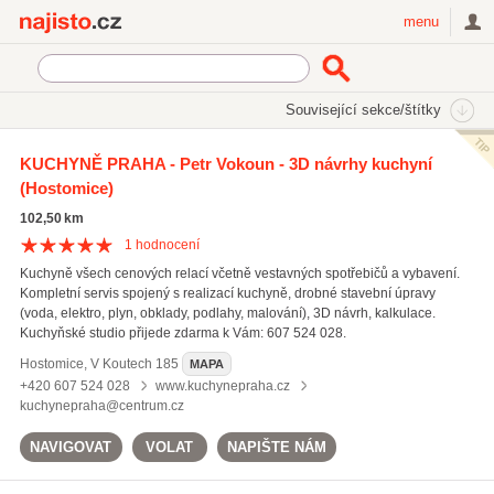
Najisto.cz
menu
SEKCE
ŠTÍTKY
Související sekce/štítky
Najisto.cz
Bydlení
Stavba a rekonstrukce
Kuchyňská studia
KUCHYNĚ PRAHA - Petr Vokoun - 3D návrhy kuchyní
3D návrhy kuchyní
(Hostomice)
102,50 km
1
hodnocení
Kuchyně všech cenových relací včetně vestavných spotřebičů a vybavení.
Kompletní servis spojený s realizací kuchyně, drobné stavební úpravy
(voda, elektro, plyn, obklady, podlahy, malování), 3D návrh, kalkulace.
Kuchyňské studio přijede zdarma k Vám: 607 524 028.
Hostomice
,
V Koutech 185
MAPA
+420 607 524 028
www.kuchynepraha.cz
kuchynepraha@centrum.cz
NAVIGOVAT
VOLAT
NAPIŠTE NÁM