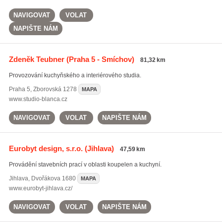
NAVIGOVAT
VOLAT
NAPIŠTE NÁM
Zdeněk Teubner
(Praha 5 - Smíchov)
81,32 km
Provozování kuchyňského a interiérového studia.
Praha 5
,
Zborovská 1278
MAPA
www.studio-blanca.cz
NAVIGOVAT
VOLAT
NAPIŠTE NÁM
Eurobyt design, s.r.o.
(Jihlava)
47,59 km
Provádění stavebních prací v oblasti koupelen a kuchyní.
Jihlava
,
Dvořákova 1680
MAPA
www.eurobyt-jihlava.cz/
NAVIGOVAT
VOLAT
NAPIŠTE NÁM