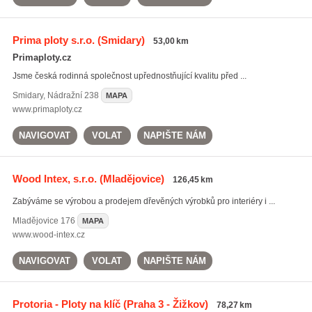
Prima ploty s.r.o.
(Smidary)
53,00 km
Primaploty.cz
Jsme česká rodinná společnost upřednostňující kvalitu před ...
Smidary
,
Nádražní 238
MAPA
www.primaploty.cz
NAVIGOVAT
VOLAT
NAPIŠTE NÁM
Wood Intex, s.r.o.
(Mladějovice)
126,45 km
Zabýváme se výrobou a prodejem dřevěných výrobků pro interiéry i ...
Mladějovice
176
MAPA
www.wood-intex.cz
NAVIGOVAT
VOLAT
NAPIŠTE NÁM
Protoria - Ploty na klíč
(Praha 3 - Žižkov)
78,27 km