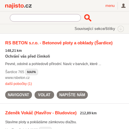
Najisto.cz
menu
SEKCE
ŠTÍTKY
Související sekce/štítky
Najisto.cz
Bydlení
Stavba a rekonstrukce
RS BETON s.r.o. - Betonové ploty a obklady
(Šardice)
Stavba a dodávky plotů a pletiv
148,21 km
Ochrání vás před čímkoli
Pevné, odolné a pohledově přírodní. Navíc v barvách, které ...
Šardice
765
MAPA
www.rsbeton.cz
další pobočky (1)
NAVIGOVAT
VOLAT
NAPIŠTE NÁM
Zdeněk Vokáč
(Havířov - Bludovice)
212,89 km
Stavíme ploty a pokládáme zámkovou dlažbu.