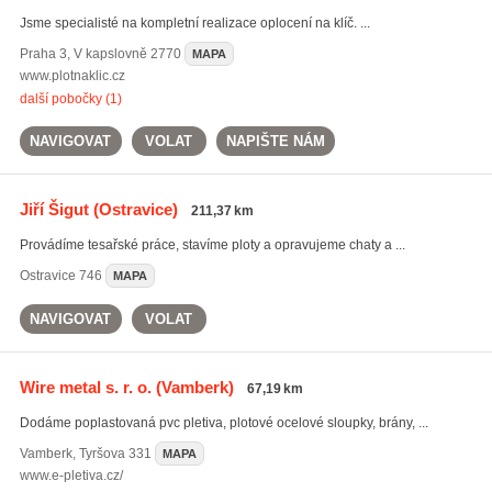
Jsme specialisté na kompletní realizace oplocení na klíč. ...
Praha 3
,
V kapslovně 2770
MAPA
www.plotnaklic.cz
další pobočky (1)
NAVIGOVAT
VOLAT
NAPIŠTE NÁM
Jiří Šigut
(Ostravice)
211,37 km
Provádíme tesařské práce, stavíme ploty a opravujeme chaty a ...
Ostravice
746
MAPA
NAVIGOVAT
VOLAT
Wire metal s. r. o.
(Vamberk)
67,19 km
Dodáme poplastovaná pvc pletiva, plotové ocelové sloupky, brány, ...
Vamberk
,
Tyršova 331
MAPA
www.e-pletiva.cz/