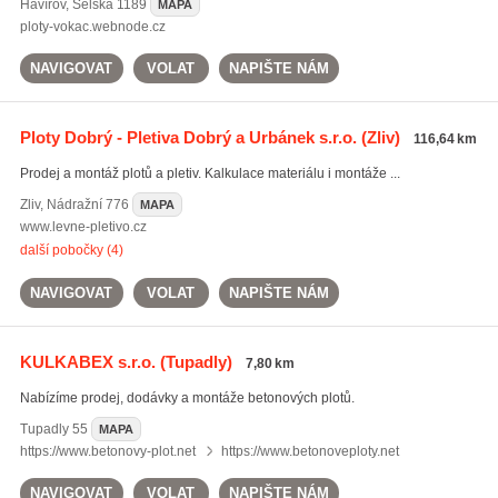
Havířov
,
Selská 1189
MAPA
ploty-vokac.webnode.cz
NAVIGOVAT
VOLAT
NAPIŠTE NÁM
Ploty Dobrý - Pletiva Dobrý a Urbánek s.r.o.
(Zliv)
116,64 km
Prodej a montáž plotů a pletiv. Kalkulace materiálu i montáže ...
Zliv
,
Nádražní 776
MAPA
www.levne-pletivo.cz
další pobočky (4)
NAVIGOVAT
VOLAT
NAPIŠTE NÁM
KULKABEX s.r.o.
(Tupadly)
7,80 km
Nabízíme prodej, dodávky a montáže betonových plotů.
Tupadly
55
MAPA
https://www.betonovy-plot.net
https://www.betonoveploty.net
NAVIGOVAT
VOLAT
NAPIŠTE NÁM