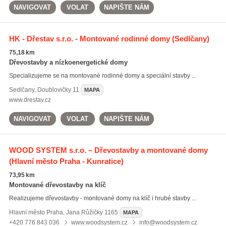
NAVIGOVAT
VOLAT
NAPIŠTE NÁM
HK - Dřestav s.r.o. - Montované rodinné domy
(Sedlčany)
75,18 km
Dřevostavby a nízkoenergetické domy
Specializujeme se na montované rodinné domy a speciální stavby ...
Sedlčany
,
Doublovičky 11
MAPA
www.drestav.cz
NAVIGOVAT
VOLAT
NAPIŠTE NÁM
WOOD SYSTEM s.r.o. – Dřevostavby a montované domy
(Hlavní město Praha - Kunratice)
73,95 km
Montované dřevostavby na klíč
Realizujeme dřevostavby - montované domy na klíč i hrubé stavby ...
Hlavní město Praha
,
Jana Růžičky 1165
MAPA
+420 776 843 036
www.woodsystem.cz
info@woodsystem.cz