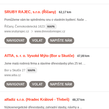
SRUBY RAJEC, s.r.o.
(Říčany)
62,17 km
Pomůžeme vám ke splněnému snu o vlastním bydlení. Naše ...
Říčany
,
Černokostelecká 1623
MAPA
www.srubyrajec.cz
www.drevodomrajec.cz
NAVIGOVAT
VOLAT
NAPIŠTE NÁM
AITIA, s. r. o. Vysoké Mýto
(Bor u Skutče)
47,00 km
Jsme malá rodinná firma a stavíme dřevostavby přes 25 let. ...
Bor u Skutče
27
MAPA
www.aitia.cz
NAVIGOVAT
VOLAT
NAPIŠTE NÁM
alfadiz s.r.o.
(Hradec Králové - Třebeš)
48,37 km
Nízkoenergetické dřevostavby, zahradní stavby, návrhy a ...