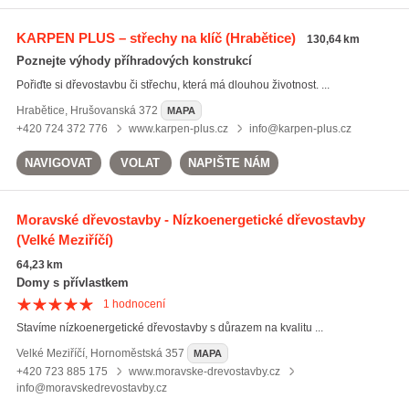
KARPEN PLUS – střechy na klíč
(Hrabětice)
130,64 km
Poznejte výhody příhradových konstrukcí
Pořiďte si dřevostavbu či střechu, která má dlouhou životnost. ...
Hrabětice
,
Hrušovanská 372
MAPA
+420 724 372 776
www.karpen-plus.cz
info@karpen-plus.cz
NAVIGOVAT
VOLAT
NAPIŠTE NÁM
Moravské dřevostavby - Nízkoenergetické dřevostavby
(Velké Meziříčí)
64,23 km
Domy s přívlastkem
1
hodnocení
Stavíme nízkoenergetické dřevostavby s důrazem na kvalitu ...
Velké Meziříčí
,
Hornoměstská 357
MAPA
+420 723 885 175
www.moravske-drevostavby.cz
info@moravskedrevostavby.cz