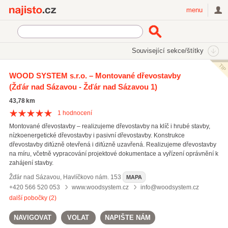
Najisto.cz
menu
SEKCE
ŠTÍTKY
Související sekce/štítky
Najisto.cz
Bydlení
Stavba a rekonstrukce
Stavební firmy
WOOD SYSTEM s.r.o. – Montované dřevostavby
Dřevostavby
(Žďár nad Sázavou - Žďár nad Sázavou 1)
43,78 km
1
hodnocení
Montované dřevostavby – realizujeme dřevostavby na klíč i hrubé stavby,
nízkoenergetické dřevostavby i pasivní dřevostavby. Konstrukce
dřevostavby difúzně otevřená i difúzně uzavřená. Realizujeme dřevostavby
na míru, včetně vypracování projektové dokumentace a vyřízení oprávnění k
zahájení stavby.
Žďár nad Sázavou
,
Havlíčkovo nám. 153
MAPA
+420 566 520 053
www.woodsystem.cz
info@woodsystem.cz
další pobočky (2)
NAVIGOVAT
VOLAT
NAPIŠTE NÁM