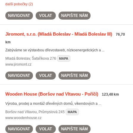
další pobočky (2)
NAVIGOVAT
VOLAT
NAPIŠTE NÁM
Jiromont, s.r.o.
(Mladá Boleslav - Mladá Boleslav III)
76,70
km
Zabýváme se výstavbou dřevostaveb, nízkoenergetických a ...
Mladá Boleslav
,
Šafaříkova 276
MAPA
www.jiromont.cz
NAVIGOVAT
VOLAT
NAPIŠTE NÁM
Wooden House
(Boršov nad Vltavou - Poříčí)
123,48 km
Výroba, prodej a montáž dřevěných domů, víkendových a ...
Boršov nad Vltavou
,
Průmyslová 245
MAPA
www.woodenhouse.cz
NAVIGOVAT
VOLAT
NAPIŠTE NÁM