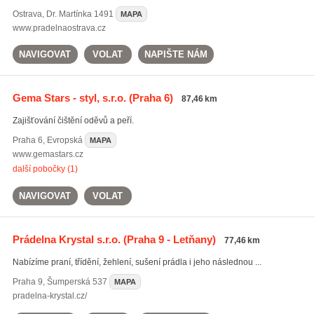
Ostrava
,
Dr. Martínka 1491
MAPA
www.pradelnaostrava.cz
NAVIGOVAT
VOLAT
NAPIŠTE NÁM
Gema Stars - styl, s.r.o.
(Praha 6)
87,46 km
Zajišťování čištění oděvů a peří.
Praha 6
,
Evropská
MAPA
www.gemastars.cz
další pobočky (1)
NAVIGOVAT
VOLAT
Prádelna Krystal s.r.o.
(Praha 9 - Letňany)
77,46 km
Nabízíme praní, třídění, žehlení, sušení prádla i jeho následnou ...
Praha 9
,
Šumperská 537
MAPA
pradelna-krystal.cz/