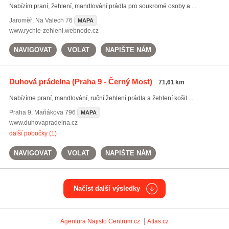
Nabízím praní, žehlení, mandlování prádla pro soukromé osoby a ...
Jaroměř
,
Na Valech 76
MAPA
www.rychle-zehleni.webnode.cz
NAVIGOVAT
VOLAT
NAPIŠTE NÁM
Duhová prádelna
(Praha 9 - Černý Most)
71,61 km
Nabízíme praní, mandlování, ruční žehlení prádla a žehlení košil ...
Praha 9
,
Maňákova 796
MAPA
www.duhovapradelna.cz
další pobočky (1)
NAVIGOVAT
VOLAT
NAPIŠTE NÁM
Načíst další výsledky
Agentura Najisto
Centrum.cz
Atlas.cz