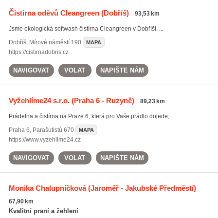
Čistírna oděvů Cleangreen
(Dobříš)
93,53 km
Jsme ekologická softwash čistírna Cleangreen v Dobříši. ...
Dobříš
,
Mírové náměstí 190
MAPA
https://cistirnadobris.cz
NAVIGOVAT
VOLAT
NAPIŠTE NÁM
Vyžehlíme24 s.r.o.
(Praha 6 - Ruzyně)
89,23 km
Prádelna a čistírna na Praze 6, která pro Vaše prádlo dojede, ...
Praha 6
,
Parašutistů 670
MAPA
https://www.vyzehlime24.cz
NAVIGOVAT
VOLAT
NAPIŠTE NÁM
Monika Chalupníčková
(Jaroměř - Jakubské Předměstí)
67,90 km
Kvalitní praní a žehlení