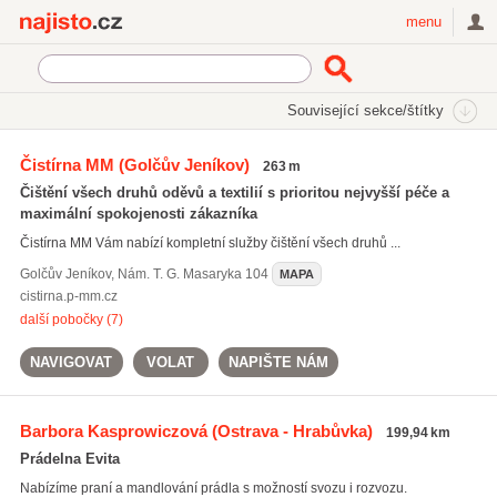
Najisto.cz
menu
SEKCE
ŠTÍTKY
Související sekce/štítky
Najisto.cz
Bydlení
Úklid
Čistírny, prádelny a mandly
Čistírna MM
(Golčův Jeníkov)
263 m
Čištění všech druhů oděvů a textilií s prioritou nejvyšší péče a
maximální spokojenosti zákazníka
Čistírna MM Vám nabízí kompletní služby čištění všech druhů ...
Golčův Jeníkov
,
Nám. T. G. Masaryka 104
MAPA
cistirna.p-mm.cz
další pobočky (7)
NAVIGOVAT
VOLAT
NAPIŠTE NÁM
Barbora Kasprowiczová
(Ostrava - Hrabůvka)
199,94 km
Prádelna Evita
Nabízíme praní a mandlování prádla s možností svozu i rozvozu.