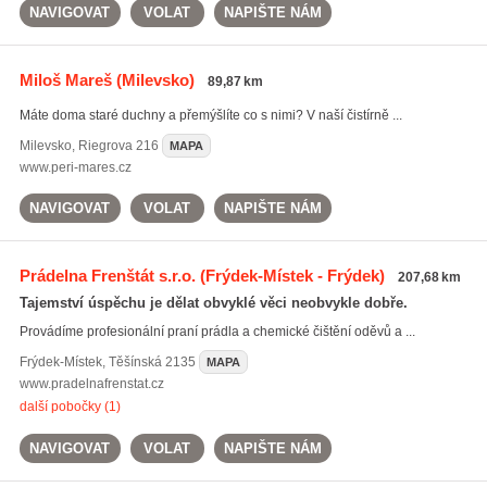
NAVIGOVAT
VOLAT
NAPIŠTE NÁM
Miloš Mareš
(Milevsko)
89,87 km
Máte doma staré duchny a přemýšlíte co s nimi? V naší čistírně ...
Milevsko
,
Riegrova 216
MAPA
www.peri-mares.cz
NAVIGOVAT
VOLAT
NAPIŠTE NÁM
Prádelna Frenštát s.r.o.
(Frýdek-Místek - Frýdek)
207,68 km
Tajemství úspěchu je dělat obvyklé věci neobvykle dobře.
Provádíme profesionální praní prádla a chemické čištění oděvů a ...
Frýdek-Místek
,
Těšínská 2135
MAPA
www.pradelnafrenstat.cz
další pobočky (1)
NAVIGOVAT
VOLAT
NAPIŠTE NÁM