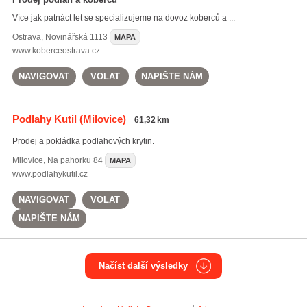
Více jak patnáct let se specializujeme na dovoz koberců a ...
Ostrava
,
Novinářská 1113
MAPA
www.koberceostrava.cz
NAVIGOVAT
VOLAT
NAPIŠTE NÁM
Podlahy Kutil
(Milovice)
61,32 km
Prodej a pokládka podlahových krytin.
Milovice
,
Na pahorku 84
MAPA
www.podlahykutil.cz
NAVIGOVAT
VOLAT
NAPIŠTE NÁM
Načíst další výsledky