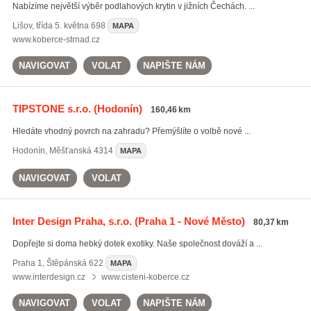
Nabízíme největší výběr podlahových krytin v jižních Čechách. ...
Lišov
,
třída 5. května 698
MAPA
www.koberce-strnad.cz
NAVIGOVAT
VOLAT
NAPIŠTE NÁM
TIPSTONE s.r.o.
(Hodonín)
160,46 km
Hledáte vhodný povrch na zahradu? Přemýšlíte o volbě nové ...
Hodonín
,
Měšťanská 4314
MAPA
NAVIGOVAT
VOLAT
Inter Design Praha, s.r.o.
(Praha 1 - Nové Město)
80,37 km
Dopřejte si doma hebký dotek exotiky. Naše společnost dováží a ...
Praha 1
,
Štěpánská 622
MAPA
www.interdesign.cz
www.cisteni-koberce.cz
NAVIGOVAT
VOLAT
NAPIŠTE NÁM