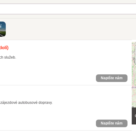
í
dolí)
ch služeb.
Napište nám
ní zájezdové autobusové dopravy.
Napište nám