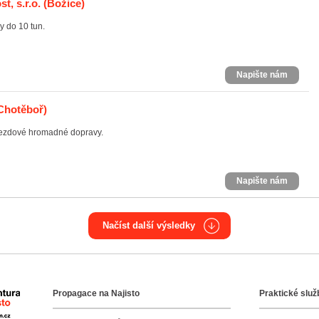
t, s.r.o.
(Božice)
y do 10 tun.
Napište nám
Chotěboř)
ájezdové hromadné dopravy.
Napište nám
Načíst další výsledky
Propagace na Najisto
Praktické služ
Agentura Najisto