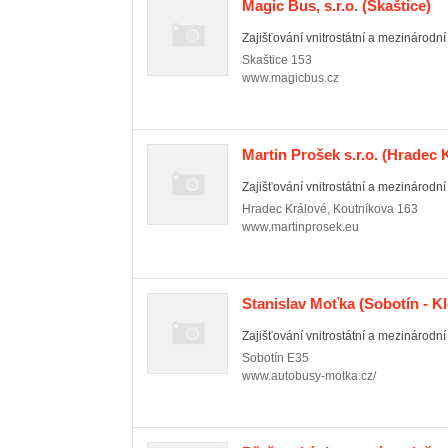
Magic Bus, s.r.o.
(Skaštice)
Zajišťování vnitrostátní a mezinárod
Skaštice
153
www.magicbus.cz
Martin Prošek s.r.o.
(Hradec K
Zajišťování vnitrostátní a mezinárod
Hradec Králové
,
Koutníkova 163
www.martinprosek.eu
Stanislav Moťka
(Sobotín - K
Zajišťování vnitrostátní a mezinárod
Sobotín
E35
www.autobusy-motka.cz/