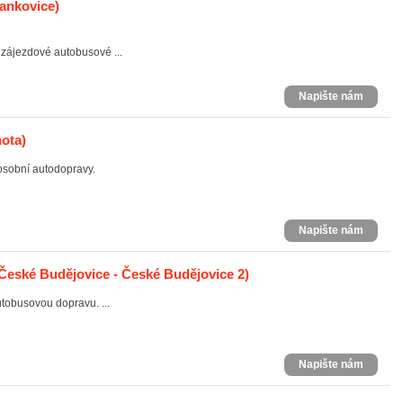
ankovice)
í zájezdové autobusové ...
Napište nám
ota)
osobní autodopravy.
Napište nám
České Budějovice - České Budějovice 2)
utobusovou dopravu. ...
Napište nám