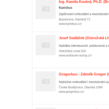
Ing. Kamila Koutná, Ph.D.
(Br
Kamibus
Zajišťování vnitrostátní a mezinárodn
Brankovice
,
Náměstí 72
www.kamibus.cz/
Josef Sedláček
(Ostrožská Lh
Nabídka mikrobusové, autobusové a 
Ostrožská Lhota
502
www.sedlacek-racing.cz/
Gregorbus - Zdeněk Gregor
(
Nabízíme vnitrostátní i mezinárodní a
České Budějovice
,
Otavská 1069
www.gregorbus.cz/