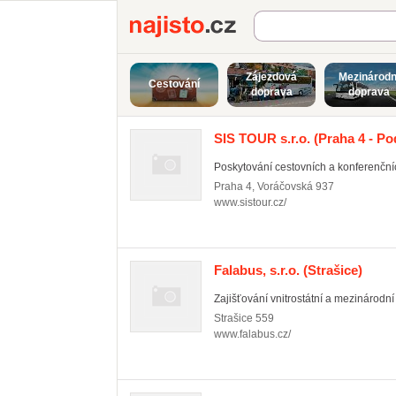
Najisto.cz
Zájezdová
Mezinárodn
Cestování
doprava
doprava
SIS TOUR s.r.o.
(Praha 4 - Po
Poskytování cestovních a konferenční
Praha 4
,
Voráčovská 937
www.sistour.cz/
Falabus, s.r.o.
(Strašice)
Zajišťování vnitrostátní a mezinárod
Strašice
559
www.falabus.cz/