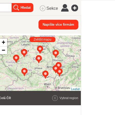
Sekce
Napište více firmám
Zvětšit mapu
+
−
Leaflet
Celá ČR
Vybrat region