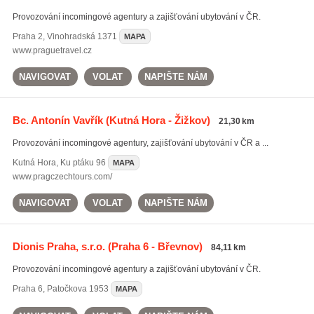
Provozování incomingové agentury a zajišťování ubytování v ČR.
Praha 2
,
Vinohradská 1371
MAPA
www.praguetravel.cz
NAVIGOVAT
VOLAT
NAPIŠTE NÁM
Bc. Antonín Vavřík
(Kutná Hora - Žižkov)
21,30 km
Provozování incomingové agentury, zajišťování ubytování v ČR a ...
Kutná Hora
,
Ku ptáku 96
MAPA
www.pragczechtours.com/
NAVIGOVAT
VOLAT
NAPIŠTE NÁM
Dionis Praha, s.r.o.
(Praha 6 - Břevnov)
84,11 km
Provozování incomingové agentury a zajišťování ubytování v ČR.
Praha 6
,
Patočkova 1953
MAPA