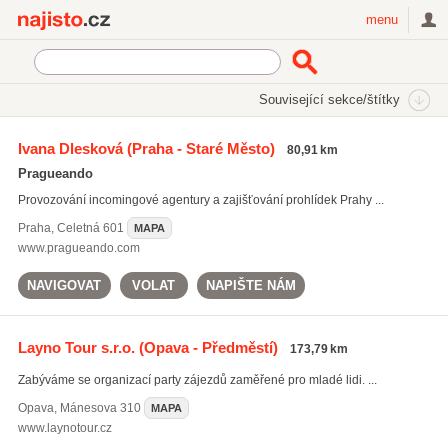
Najisto.cz
menu
SEKCE
ŠTÍTKY
Související sekce/štítky
Najisto.cz
Cestování a ubytování
Incomingové agentury
Ivana Dlesková
(Praha - Staré Město)
80,91 km
Pragueando
Provozování incomingové agentury a zajišťování prohlídek Prahy ...
Praha
,
Celetná 601
MAPA
www.pragueando.com
NAVIGOVAT
VOLAT
NAPIŠTE NÁM
Layno Tour s.r.o.
(Opava - Předměstí)
173,79 km
Zabýváme se organizací party zájezdů zaměřené pro mladé lidi. ...
Opava
,
Mánesova 310
MAPA
www.laynotour.cz