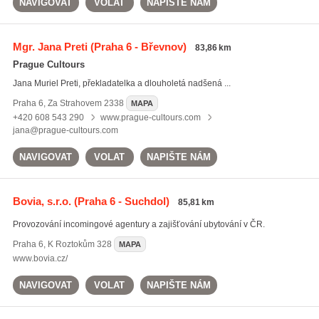
NAVIGOVAT
VOLAT
NAPIŠTE NÁM
Mgr. Jana Preti
(Praha 6 - Břevnov)
83,86 km
Prague Cultours
Jana Muriel Preti, překladatelka a dlouholetá nadšená ...
Praha 6
,
Za Strahovem 2338
MAPA
+420 608 543 290
www.prague-cultours.com
jana@prague-cultours.com
NAVIGOVAT
VOLAT
NAPIŠTE NÁM
Bovia, s.r.o.
(Praha 6 - Suchdol)
85,81 km
Provozování incomingové agentury a zajišťování ubytování v ČR.
Praha 6
,
K Roztokům 328
MAPA
www.bovia.cz/
NAVIGOVAT
VOLAT
NAPIŠTE NÁM