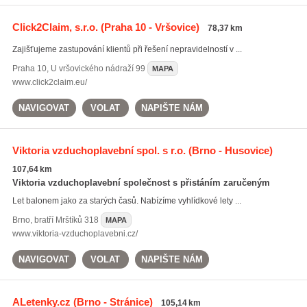
Click2Claim, s.r.o.
(Praha 10 - Vršovice)
78,37 km
Zajišťujeme zastupování klientů při řešení nepravidelností v ...
Praha 10
,
U vršovického nádraží 99
MAPA
www.click2claim.eu/
NAVIGOVAT
VOLAT
NAPIŠTE NÁM
Viktoria vzduchoplavební spol. s r.o.
(Brno - Husovice)
107,64 km
Viktoria vzduchoplavební společnost s přistáním zaručeným
Let balonem jako za starých časů. Nabízíme vyhlídkové lety ...
Brno
,
bratří Mrštíků 318
MAPA
www.viktoria-vzduchoplavebni.cz/
NAVIGOVAT
VOLAT
NAPIŠTE NÁM
ALetenky.cz
(Brno - Stránice)
105,14 km