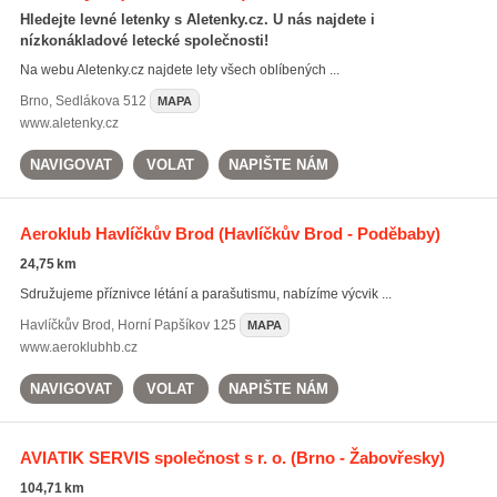
Hledejte levné letenky s Aletenky.cz. U nás najdete i
nízkonákladové letecké společnosti!
Na webu Aletenky.cz najdete lety všech oblíbených ...
Brno
,
Sedlákova 512
MAPA
www.aletenky.cz
NAVIGOVAT
VOLAT
NAPIŠTE NÁM
Aeroklub Havlíčkův Brod
(Havlíčkův Brod - Poděbaby)
24,75 km
Sdružujeme příznivce létání a parašutismu, nabízíme výcvik ...
Havlíčkův Brod
,
Horní Papšíkov 125
MAPA
www.aeroklubhb.cz
NAVIGOVAT
VOLAT
NAPIŠTE NÁM
AVIATIK SERVIS společnost s r. o.
(Brno - Žabovřesky)
104,71 km