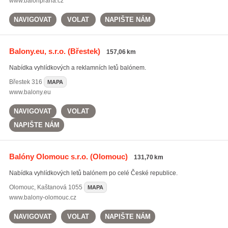
www.balonpraha.cz
NAVIGOVAT
VOLAT
NAPIŠTE NÁM
Balony.eu, s.r.o.
(Břestek)
157,06 km
Nabídka vyhlídkových a reklamních letů balónem.
Břestek
316
MAPA
www.balony.eu
NAVIGOVAT
VOLAT
NAPIŠTE NÁM
Balóny Olomouc s.r.o.
(Olomouc)
131,70 km
Nabídka vyhlídkových letů balónem po celé České republice.
Olomouc
,
Kaštanová 1055
MAPA
www.balony-olomouc.cz
NAVIGOVAT
VOLAT
NAPIŠTE NÁM