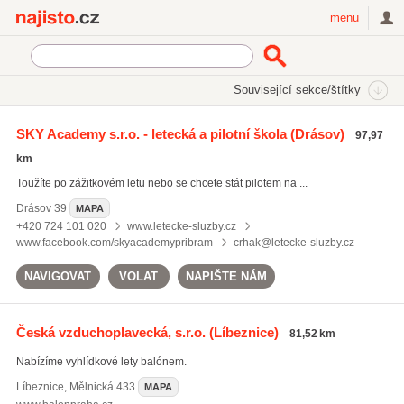
Najisto.cz
menu
SEKCE
ŠTÍTKY
Související sekce/štítky
Najisto.cz
Cestování a ubytování
Letecká doprava
SKY Academy s.r.o. - letecká a pilotní škola
(Drásov)
97,97
Vyhlídkové lety a lety balónem
(110)
km
Letiště
(29)
Toužíte po zážitkovém letu nebo se chcete stát pilotem na ...
Aerotaxi
(15)
Drásov
39
MAPA
+420 724 101 020
www.letecke-sluzby.cz
www.facebook.com/skyacademypribram
crhak@letecke-sluzby.cz
NAVIGOVAT
VOLAT
NAPIŠTE NÁM
Česká vzduchoplavecká, s.r.o.
(Líbeznice)
81,52 km
Nabízíme vyhlídkové lety balónem.
Líbeznice
,
Mělnická 433
MAPA