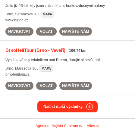
Je to již 25 let, kdy jsme začali létat s horkovzdušnými balony. ...
Brno
,
Šeránkova 311
MAPA
www.balon.cz
NAVIGOVAT
VOLAT
NAPIŠTE NÁM
BrnoHeliTour
(Brno - Veveří)
106,74 km
Vyhlídkové lety vrtulníkem nad Brnem, darujte si nevšední ...
Brno
,
Marešova 305
MAPA
brnohelitour.cz
NAVIGOVAT
VOLAT
NAPIŠTE NÁM
Načíst další výsledky
Agentura Najisto
Centrum.cz
Atlas.cz