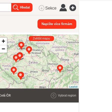
Sekce
Napište více firmám
Zvětšit mapu
+
−
Leaflet
Celá ČR
Vybrat region