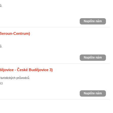
ů.
Napište nám
 Beroun-Centrum)
ů.
Napište nám
ějovice - České Budějovice 3)
turistických průvodců.
93
Napište nám