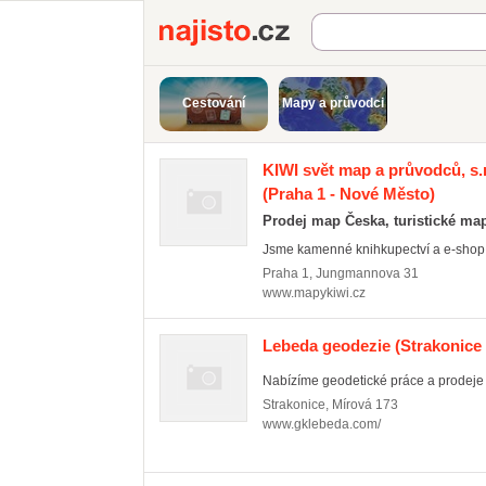
Najisto.cz
Cestování
Mapy a průvodci
KIWI svět map a průvodců, s.r
(Praha 1 - Nové Město)
Prodej map Česka, turistické map
Jsme kamenné knihkupectví a e-shop 
Praha 1
,
Jungmannova 31
www.mapykiwi.cz
Lebeda geodezie
(Strakonice 
Nabízíme geodetické práce a prodeje 
Strakonice
,
Mírová 173
www.gklebeda.com/