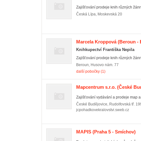
Zajišťování prodeje knih různých žánr
Česká Lípa
,
Moskevská 20
Marcela Kroppová
(Beroun -
Knihkupectví Františka Nepila
Zajišťování prodeje knih různých žánr
Beroun
,
Husovo nám. 77
další pobočky (1)
Mapcentrum s.r.o.
(České Bud
Zajišťování vydávání a prodeje map a 
České Budějovice
,
Rudolfovská tř. 19
jcpohadkovekralovstvi.sweb.cz
MAPIS
(Praha 5 - Smíchov)