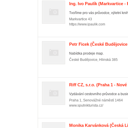
Ing. Ivo Paulík
(Markvartice -
Tvoříme pro vás průvodce, výletní knih
Markvartice
43
https://www.ipaulik.com
Petr Ficek
(České Budějovice 
Nabídka prodeje map.
České Budějovice
,
Hlinská 385
Riff CZ, s.r.o.
(Praha 1 - Nové
Vydávání cestovního průvodce a busin
Praha 1
,
Senovážné náměstí 1464
www.sputnikturista.cz/
Monika Karvánková
(Česká L