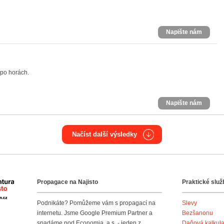
Napište nám
 po horách.
Napište nám
Načíst další výsledky
Propagace na Najisto
Praktické služ
Agentura Najisto
Podnikáte? Pomůžeme vám s propagací na
Slevy
internetu. Jsme Google Premium Partner a
Bezšanonu
spadáme pod Economia, a.s. - jeden z
Daňová kalkul