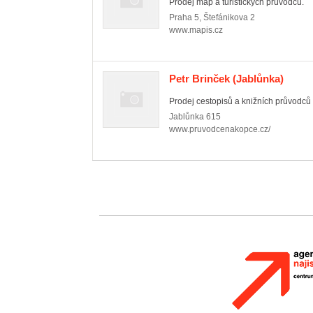
Prodej map a turistických průvodců.
Praha 5
,
Štefánikova 2
www.mapis.cz
Petr Brinček
(Jablůnka)
Prodej cestopisů a knižních průvodců
Jablůnka
615
www.pruvodcenakopce.cz/