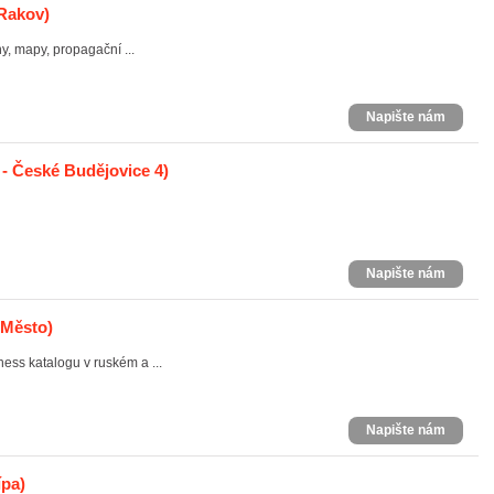
 Rakov)
y, mapy, propagační ...
Napište nám
- České Budějovice 4)
Napište nám
 Město)
ess katalogu v ruském a ...
Napište nám
ípa)