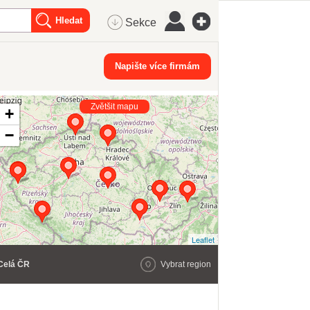
Sekce
Napište více firmám
Zvětšit mapu
+
−
Leaflet
Celá ČR
Vybrat region