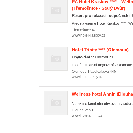
EA Hotel Kraskov **** – Wel
(Třemošnice - Starý Dvůr)
Resort pro relaxaci, odpočinek i
Představujeme Hotel Kraskov ****. Well
Třemošnice
47
www.hotelkraskov.cz
Hotel Trinity ****
(Olomouc)
Ubytování v Olomouci
Hledáte luxusní ubytování v Olomouci?
Olomouc
,
Pavelčákova 445
www.hotel-trinity.cz
Wellness hotel Annín
(Dlouhá
Nabízíme komfortní ubytování v srdci c
Dlouhá Ves
1
www.hotelannin.cz