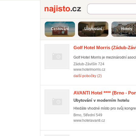
Najisto.cz
Cestování
Ubytování
Hotely
Golf Hotel Morris
(Zádub-Záviš
Golf Hotel Morris je mezinárodní asoci
Zádub-Závišín
724
www.hotelmorris.cz
další pobočky (2)
AVANTI Hotel ****
(Brno - Po
Ubytování v moderním hotelu
Hledáte vhodné místo pro svůj kongres 
Brno
,
Střední 549
www.hotelavanti.cz