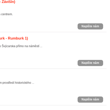
 Závišín)
s centrem.
Napište nám
rk - Rumburk 1)
 Švýcarska přímo na náměstí ...
Napište nám
prostředí historického ...
Napište nám