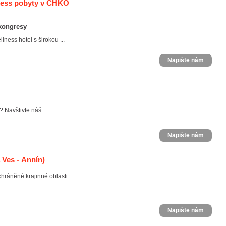
lness pobyty v CHKO
 kongresy
ness hotel s širokou ...
Napište nám
 Navštivte náš ...
Napište nám
 Ves - Annín)
hráněné krajinné oblasti ...
Napište nám