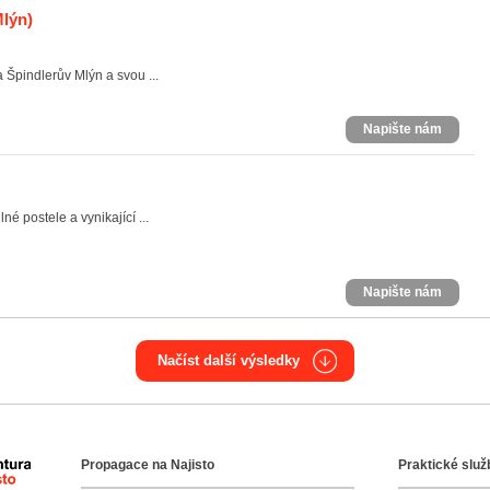
lýn)
 Špindlerův Mlýn a svou ...
Napište nám
é postele a vynikající ...
Napište nám
Načíst další výsledky
Propagace na Najisto
Praktické služ
Agentura Najisto