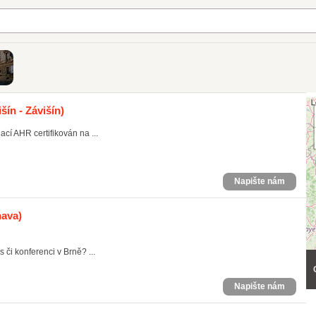
ín - Závišín)
ací AHR certifikován na ...
Napište nám
nava)
či konferenci v Brně? ...
Napište nám