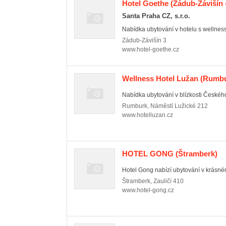
Hotel Goethe
(Zádub-Závišín -
Santa Praha CZ, s.r.o.
Nabídka ubytování v hotelu s wellnes
Zádub-Závišín
3
www.hotel-goethe.cz
Wellness Hotel Lužan
(Rumbu
Nabídka ubytování v blízkosti Českého
Rumburk
,
Náměstí Lužické 212
www.hotelluzan.cz
HOTEL GONG
(Štramberk)
Hotel Gong nabízí ubytování v krásném 
Štramberk
,
Zauličí 410
www.hotel-gong.cz