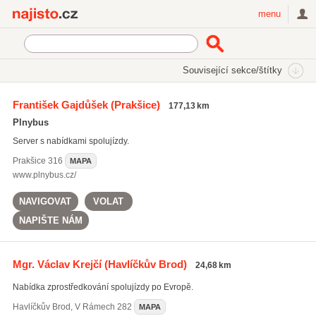
Najisto.cz
menu
SEKCE
ŠTÍTKY
Související sekce/štítky
Najisto.cz
Doprava
Autostop a spolujízda
František Gajdůšek
(Prakšice)
177,13 km
Plnybus
Server s nabídkami spolujízdy.
Prakšice
316
MAPA
www.plnybus.cz/
NAVIGOVAT
VOLAT
NAPIŠTE NÁM
Mgr. Václav Krejčí
(Havlíčkův Brod)
24,68 km
Nabídka zprostředkování spolujízdy po Evropě.
Havlíčkův Brod
,
V Rámech 282
MAPA