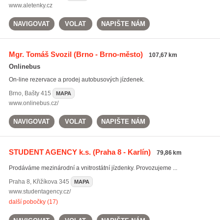
www.aletenky.cz
NAVIGOVAT
VOLAT
NAPIŠTE NÁM
Mgr. Tomáš Svozil
(Brno - Brno-město)
107,67 km
Onlinebus
On-line rezervace a prodej autobusových jízdenek.
Brno
,
Bašty 415
MAPA
www.onlinebus.cz/
NAVIGOVAT
VOLAT
NAPIŠTE NÁM
STUDENT AGENCY k.s.
(Praha 8 - Karlín)
79,86 km
Prodáváme mezinárodní a vnitrostátní jízdenky. Provozujeme ...
Praha 8
,
Křižíkova 345
MAPA
www.studentagency.cz/
další pobočky (17)