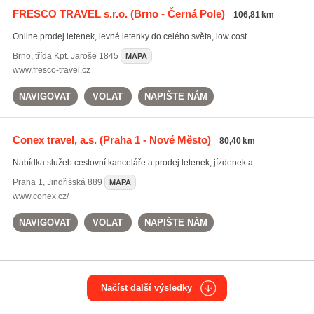
FRESCO TRAVEL s.r.o.
(Brno - Černá Pole)
106,81 km
Online prodej letenek, levné letenky do celého světa, low cost ...
Brno
,
třída Kpt. Jaroše 1845
MAPA
www.fresco-travel.cz
NAVIGOVAT
VOLAT
NAPIŠTE NÁM
Conex travel, a.s.
(Praha 1 - Nové Město)
80,40 km
Nabídka služeb cestovní kanceláře a prodej letenek, jízdenek a ...
Praha 1
,
Jindřišská 889
MAPA
www.conex.cz/
NAVIGOVAT
VOLAT
NAPIŠTE NÁM
Načíst další výsledky