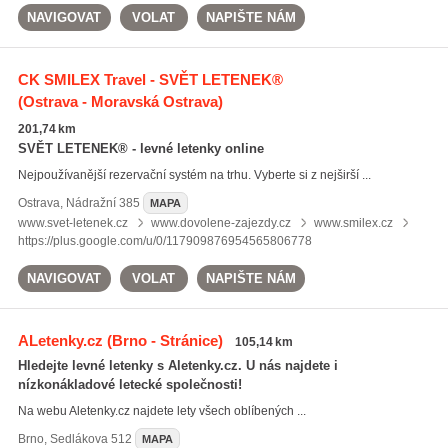
NAVIGOVAT
VOLAT
NAPIŠTE NÁM
CK SMILEX Travel - SVĚT LETENEK®
(Ostrava - Moravská Ostrava)
201,74 km
SVĚT LETENEK® - levné letenky online
Nejpoužívanější rezervační systém na trhu. Vyberte si z nejširší ...
Ostrava
,
Nádražní 385
MAPA
www.svet-letenek.cz
www.dovolene-zajezdy.cz
www.smilex.cz
https://plus.google.com/u/0/117909876954565806778
NAVIGOVAT
VOLAT
NAPIŠTE NÁM
ALetenky.cz
(Brno - Stránice)
105,14 km
Hledejte levné letenky s Aletenky.cz. U nás najdete i
nízkonákladové letecké společnosti!
Na webu Aletenky.cz najdete lety všech oblíbených ...
Brno
,
Sedlákova 512
MAPA