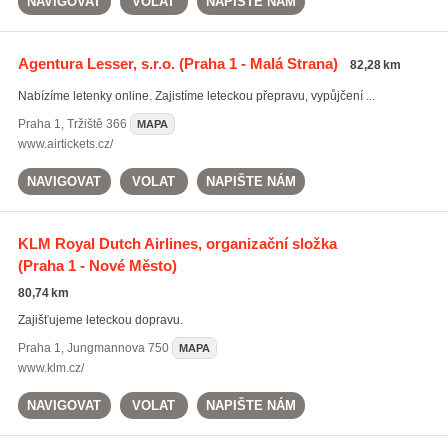
NAVIGOVAT
VOLAT
NAPIŠTE NÁM
Agentura Lesser, s.r.o.
(Praha 1 - Malá Strana)
82,28 km
Nabízíme letenky online. Zajistíme leteckou přepravu, vypůjčení ...
Praha 1
,
Tržiště 366
MAPA
www.airtickets.cz/
NAVIGOVAT
VOLAT
NAPIŠTE NÁM
KLM Royal Dutch Airlines, organizační složka
(Praha 1 - Nové Město)
80,74 km
Zajišťujeme leteckou dopravu.
Praha 1
,
Jungmannova 750
MAPA
www.klm.cz/
NAVIGOVAT
VOLAT
NAPIŠTE NÁM