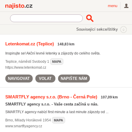
Najisto.cz
menu
SEKCE
ŠTÍTKY
Související sekce/štítky
Najisto.cz
Doprava
Jízdenky a letenky
Letenkomat.cz
(Teplice)
148,83 km
Last minute letenky
(40)
Inspirujte se! Akční levné letenky a zájezdy do celého světa.
Teplice
,
náměstí Svobody 1
MAPA
https://www.letenkomat.cz
NAVIGOVAT
VOLAT
NAPIŠTE NÁM
SMARTFLY agency s.r.o.
(Brno - Černá Pole)
107,09 km
SMARTFLY agency s.r.o. - Vaše cesta začíná u nás.
SMARTFLY agency nabízí first minute a last minute zájezdy od ...
Brno
,
Milady Horákové 1954
MAPA
www.smartflyagency.cz