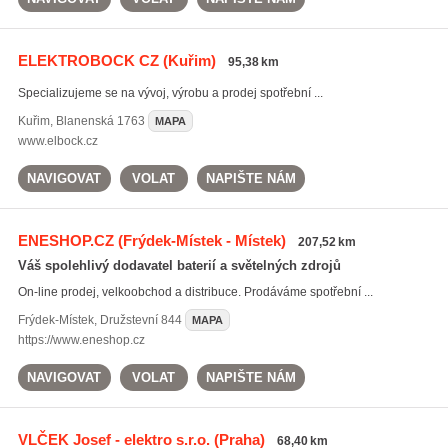
ELEKTROBOCK CZ
(Kuřim)
95,38 km
Specializujeme se na vývoj, výrobu a prodej spotřební ...
Kuřim
,
Blanenská 1763
MAPA
www.elbock.cz
NAVIGOVAT
VOLAT
NAPIŠTE NÁM
ENESHOP.CZ
(Frýdek-Místek - Místek)
207,52 km
Váš spolehlivý dodavatel baterií a světelných zdrojů
On-line prodej, velkoobchod a distribuce. Prodáváme spotřební ...
Frýdek-Místek
,
Družstevní 844
MAPA
https://www.eneshop.cz
NAVIGOVAT
VOLAT
NAPIŠTE NÁM
VLČEK Josef - elektro s.r.o.
(Praha)
68,40 km