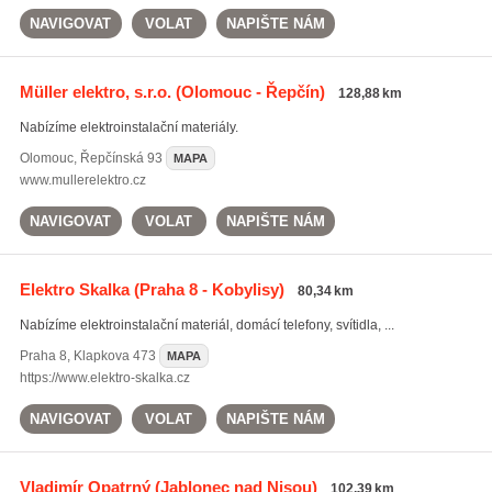
NAVIGOVAT
VOLAT
NAPIŠTE NÁM
Müller elektro, s.r.o.
(Olomouc - Řepčín)
128,88 km
Nabízíme elektroinstalační materiály.
Olomouc
,
Řepčínská 93
MAPA
www.mullerelektro.cz
NAVIGOVAT
VOLAT
NAPIŠTE NÁM
Elektro Skalka
(Praha 8 - Kobylisy)
80,34 km
Nabízíme elektroinstalační materiál, domácí telefony, svítidla, ...
Praha 8
,
Klapkova 473
MAPA
https://www.elektro-skalka.cz
NAVIGOVAT
VOLAT
NAPIŠTE NÁM
Vladimír Opatrný
(Jablonec nad Nisou)
102,39 km