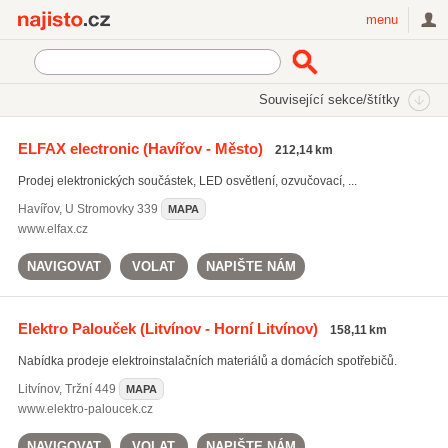
Najisto.cz
menu
SEKCE
ŠTÍTKY
Související sekce/štítky
Najisto.cz
Elektronika
Elektroinstalační materiál
ELFAX electronic
(Havířov - Město)
212,14 km
On-line prodej elektroinstalačního materiálu
(200)
Prodej elektronických součástek, LED osvětlení, ozvučovací, ...
Havířov
,
U Stromovky 339
MAPA
www.elfax.cz
NAVIGOVAT
VOLAT
NAPIŠTE NÁM
Elektro Palouček
(Litvínov - Horní Litvínov)
158,11 km
Nabídka prodeje elektroinstalačních materiálů a domácích spotřebičů.
Litvínov
,
Tržní 449
MAPA
www.elektro-paloucek.cz
NAVIGOVAT
VOLAT
NAPIŠTE NÁM