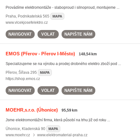
Provádíme elektromontáže - slaboproud i silnoproud, montujeme ...
Praha
,
Podnikatelská 565
MAPA
www.vlcekjosefelektro.cz
NAVIGOVAT
VOLAT
NAPIŠTE NÁM
EMOS
(Přerov - Přerov I-Město)
148,54 km
Specializujeme se na výrobu a prodej drobného elektro zboží pod ...
Přerov
,
Šířava 295
MAPA
https://shop.emos.cz
NAVIGOVAT
VOLAT
NAPIŠTE NÁM
MOEHR,s.r.o.
(Úhonice)
95,59 km
Jsme elektromontážní firma, která působí na trhu již od roku ...
Úhonice
,
Kladenská 90
MAPA
www.moehr.cz
www.elektromaterial-praha.cz