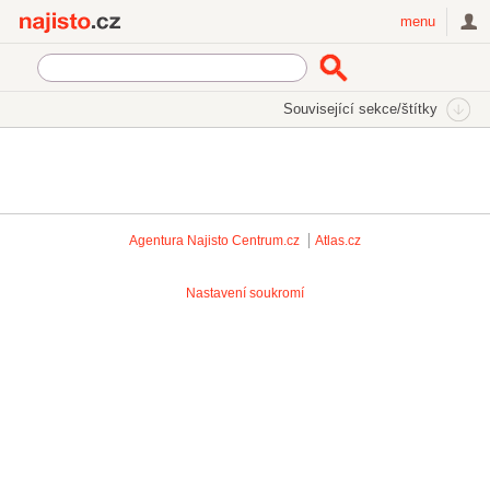
Najisto.cz
menu
Související sekce/štítky
Agentura Najisto
Centrum.cz
Atlas.cz
Nastavení soukromí