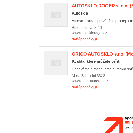
AUTOSKLO ROGER s. r. o.
(
Autoskla
Autoskla Brno - provádíme prodej auto
Brno
,
Přízova 8-10
www.autoskloroger.cz
další pobočky (6)
ORIGO AUTOSKLO s.r.o.
(Mo
Kvalita, které můžete věřit.
Dodáváme a montujeme autoskla splňují
Most
,
Zahradní 3322
www.origo-autosklo.cz
další pobočky (6)