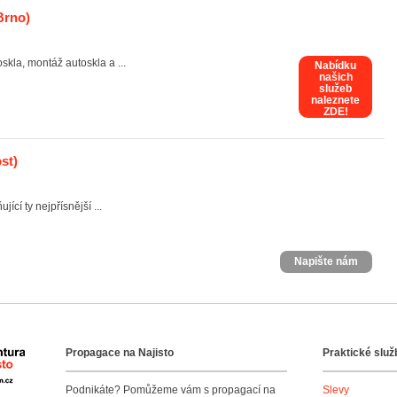
Brno)
skla, montáž autoskla a ...
Nabídku
našich
služeb
naleznete
ZDE!
st)
cí ty nejpřísnější ...
Napište nám
Propagace na Najisto
Praktické služ
Agentura Najisto
Podnikáte? Pomůžeme vám s propagací na
Slevy