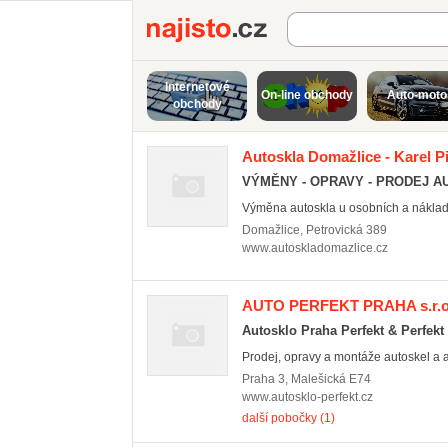
Najisto.cz
Internetové
On-line obchody
Auto-moto
obchody
Autoskla Domažlice - Karel P
VÝMĚNY - OPRAVY - PRODEJ 
Výměna autoskla u osobních a nákladní
Domažlice
,
Petrovická 389
www.autoskladomazlice.cz
AUTO PERFEKT PRAHA s.r.o
Autosklo Praha Perfekt & Perfekt
Prodej, opravy a montáže autoskel a au
Praha 3
,
Malešická E74
www.autosklo-perfekt.cz
další pobočky (1)