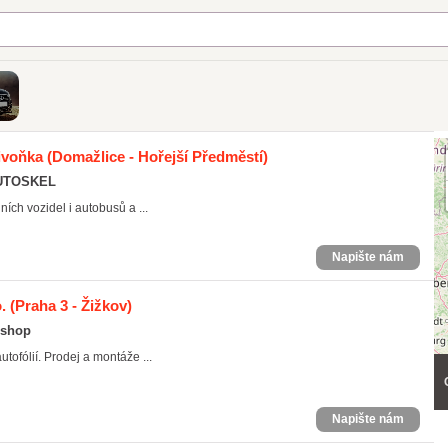
ivoňka
(Domažlice - Hořejší Předměstí)
AUTOSKEL
ch vozidel i autobusů a ...
Napište nám
.
(Praha 3 - Žižkov)
 shop
tofólií. Prodej a montáže ...
Napište nám