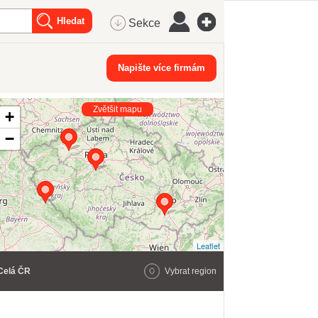
Sekce
Napište více firmám
Zvětšit mapu
+
−
Leaflet
Celá ČR
Vybrat region