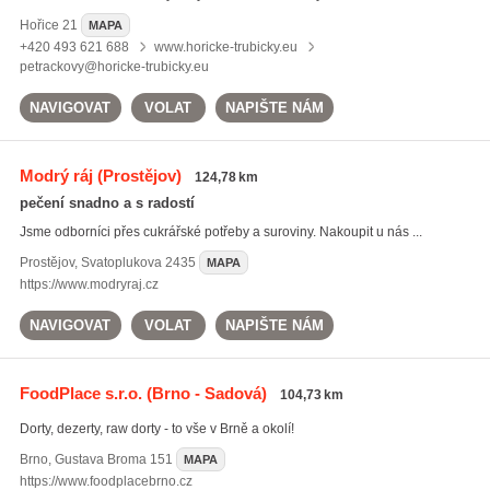
Hořice
21
MAPA
+420 493 621 688
www.horicke-trubicky.eu
petrackovy@horicke-trubicky.eu
NAVIGOVAT
VOLAT
NAPIŠTE NÁM
Modrý ráj
(Prostějov)
124,78 km
pečení snadno a s radostí
Jsme odborníci přes cukrářské potřeby a suroviny. Nakoupit u nás ...
Prostějov
,
Svatoplukova 2435
MAPA
https://www.modryraj.cz
NAVIGOVAT
VOLAT
NAPIŠTE NÁM
FoodPlace s.r.o.
(Brno - Sadová)
104,73 km
Dorty, dezerty, raw dorty - to vše v Brně a okolí!
Brno
,
Gustava Broma 151
MAPA
https://www.foodplacebrno.cz