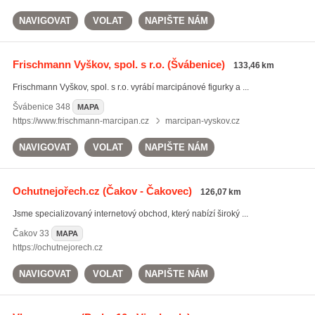
NAVIGOVAT
VOLAT
NAPIŠTE NÁM
Frischmann Vyškov, spol. s r.o.
(Švábenice)
133,46 km
Frischmann Vyškov, spol. s r.o. vyrábí marcipánové figurky a ...
Švábenice
348
MAPA
https://www.frischmann-marcipan.cz
marcipan-vyskov.cz
NAVIGOVAT
VOLAT
NAPIŠTE NÁM
Ochutnejořech.cz
(Čakov - Čakovec)
126,07 km
Jsme specializovaný internetový obchod, který nabízí široký ...
Čakov
33
MAPA
https://ochutnejorech.cz
NAVIGOVAT
VOLAT
NAPIŠTE NÁM