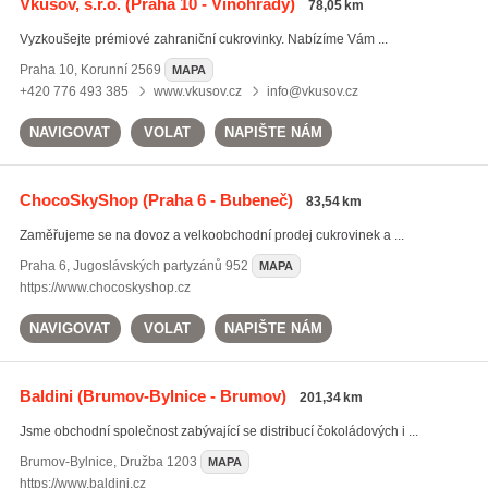
Vkusov, s.r.o.
(Praha 10 - Vinohrady)
78,05 km
Vyzkoušejte prémiové zahraniční cukrovinky. Nabízíme Vám ...
Praha 10
,
Korunní 2569
MAPA
+420 776 493 385
www.vkusov.cz
info@vkusov.cz
NAVIGOVAT
VOLAT
NAPIŠTE NÁM
ChocoSkyShop
(Praha 6 - Bubeneč)
83,54 km
Zaměřujeme se na dovoz a velkoobchodní prodej cukrovinek a ...
Praha 6
,
Jugoslávských partyzánů 952
MAPA
https://www.chocoskyshop.cz
NAVIGOVAT
VOLAT
NAPIŠTE NÁM
Baldini
(Brumov-Bylnice - Brumov)
201,34 km
Jsme obchodní společnost zabývající se distribucí čokoládových i ...
Brumov-Bylnice
,
Družba 1203
MAPA
https://www.baldini.cz