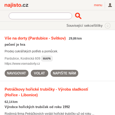
Najisto.cz
menu
SEKCE
ŠTÍTKY
Související sekce/štítky
Najisto.cz
Internetové obchody a služby
On-line obchody
Vše na dorty
(Pardubice - Svítkov)
29,86 km
Potraviny a nápoje
Cukrovinky a cukrářské výrobky
pečení je hra
Prodej cukrářských potřeb a pomůcek.
Pardubice
,
Kostnická 609
MAPA
https://www.vsenadorty.cz
NAVIGOVAT
VOLAT
NAPIŠTE NÁM
Petráčkovy hořické trubičky - Výroba sladkostí
(Hořice - Libonice)
62,14 km
Výrobce hořických trubiček od roku 1992
Rodinná firma Petráčkových vyrábí hořické trubičky už od roku ...