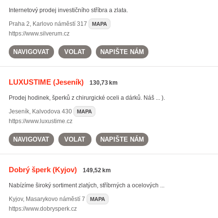
Internetový prodej investičního stříbra a zlata.
Praha 2
,
Karlovo náměstí 317
MAPA
https://www.silverum.cz
NAVIGOVAT
VOLAT
NAPIŠTE NÁM
LUXUSTIME
(Jeseník)
130,73 km
Prodej hodinek, šperků z chirurgické oceli a dárků. Náš ... ).
Jeseník
,
Kalvodova 430
MAPA
https://www.luxustime.cz
NAVIGOVAT
VOLAT
NAPIŠTE NÁM
Dobrý šperk
(Kyjov)
149,52 km
Nabízíme široký sortiment zlatých, stříbrných a ocelových ...
Kyjov
,
Masarykovo náměstí 7
MAPA
https://www.dobrysperk.cz