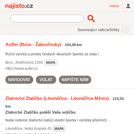
Najisto.cz
menu
SEKCE
ŠTÍTKY
Související sekce/štítky
Najisto.cz
Internetové obchody a služby
On-line obchody
Aufler
(Brno - Žabovřesky)
104,46 km
Umění a klenoty
Zlatnictví a hodinářství
Ruční výroba a prodej českých vkusných šperků ze zlata i ...
Brno
,
Jindřichova 2300
MAPA
https://www.aufler.cz
NAVIGOVAT
VOLAT
NAPIŠTE NÁM
Zlatnictví Zlatíčko
(Litoměřice - Litoměřice-Město)
124,54
km
Zlatnictví Zlatíčko potěší Vaše srdíčko
Naše rodinné zlatnictví nabízí vlastní šperky i výrobky předních ...
Litoměřice
,
Velká Krajská 45
MAPA