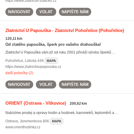
https://www.zlatnictvi-zlaticko.cz
NAVIGOVAT
VOLAT
NAPIŠTE NÁM
Zlatnictví U Papouška - Zlatnictví Pohořelice
(Pohořelice)
120,11 km
Od zlatého papouška, šperk pro vašeho drahouška!
Zlatnictví U Papouška vám již od roku 2001 přináší výrobu šperků ...
Pohořelice
,
Lidická 449
MAPA
https://www.zlatnictviupapouska.cz
další pobočky (2)
NAVIGOVAT
VOLAT
NAPIŠTE NÁM
ORIENT
(Ostrava - Vítkovice)
200,62 km
Nabízíme prodej a opravy hodin a hodinek, barometrů, teploměrů a ...
Ostrava
,
Jeremenkova 806
MAPA
www.orienthodinky.cz