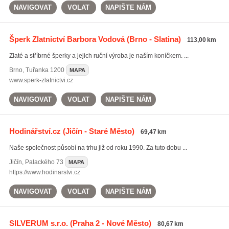
NAVIGOVAT
VOLAT
NAPIŠTE NÁM
Šperk Zlatnictví Barbora Vodová
(Brno - Slatina)
113,00 km
Zlaté a stříbrné šperky a jejich ruční výroba je naším koníčkem. ...
Brno
,
Tuřanka 1200
MAPA
www.sperk-zlatnictvi.cz
NAVIGOVAT
VOLAT
NAPIŠTE NÁM
Hodinářství.cz
(Jičín - Staré Město)
69,47 km
Naše společnost působí na trhu již od roku 1990. Za tuto dobu ...
Jičín
,
Palackého 73
MAPA
https://www.hodinarstvi.cz
NAVIGOVAT
VOLAT
NAPIŠTE NÁM
SILVERUM s.r.o.
(Praha 2 - Nové Město)
80,67 km