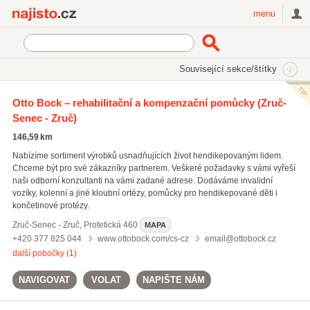
Najisto.cz
menu
SEKCE
ŠTÍTKY
Související sekce/štítky
Najisto.cz
Internetové obchody a služby
On-line obchody
Otto Bock – rehabilitační a kompenzační pomůcky
(Zruč-
Zdravotnické zboží
Rehabilitační a kompenzační pomůcky
Senec - Zruč)
146,59 km
Nabízíme sortiment výrobků usnadňujících život hendikepovaným lidem.
Chceme být pro své zákazníky partnerem. Veškeré požadavky s vámi vyřeší
naši odborní konzultanti na vámi zadané adrese. Dodáváme invalidní
vozíky, kolenní a jiné kloubní ortézy, pomůcky pro hendikepované děti i
končetinové protézy.
Zruč-Senec - Zruč
,
Protetická 460
MAPA
+420 377 825 044
www.ottobock.com/cs-cz
email@ottobock.cz
další pobočky (1)
NAVIGOVAT
VOLAT
NAPIŠTE NÁM