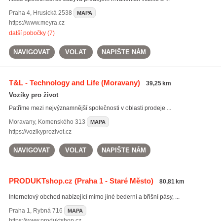
Praha 4
,
Hrusická 2538
MAPA
https://www.meyra.cz
další pobočky (7)
NAVIGOVAT
VOLAT
NAPIŠTE NÁM
T&L - Technology and Life
(Moravany)
39,25 km
Vozíky pro život
Patříme mezi nejvýznamnější společnosti v oblasti prodeje ...
Moravany
,
Komenského 313
MAPA
https://vozikyprozivot.cz
NAVIGOVAT
VOLAT
NAPIŠTE NÁM
PRODUKTshop.cz
(Praha 1 - Staré Město)
80,81 km
Internetový obchod nabízející mimo jiné bederní a břišní pásy, ...
Praha 1
,
Rybná 716
MAPA
https://www.produktshop.cz