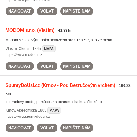
NAVIGOVAT
VOLAT
NAPIŠTE NÁM
MODOM s.r.o.
(Vlašim)
42,83 km
Modom s.r.o. je výhradním dovozcem pro ČR a SR, a to zejména ...
Vlašim
,
Okružní 1845
MAPA
https://www.modom.cz
NAVIGOVAT
VOLAT
NAPIŠTE NÁM
SpuntyDoUsi.cz
(Krnov - Pod Bezručovým vrchem)
160,23
km
Internetový prodej pomůcek na ochranu sluchu a širokého ...
Krnov
,
Albrechtická 1803
MAPA
https://www.spuntydousi.cz
NAVIGOVAT
VOLAT
NAPIŠTE NÁM