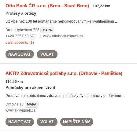
Otto Bock ČR s.r.o.
(Brno - Staré Brno)
107,22 km
Protézy a ortézy
Již více než 100 let pomáháme hendikepovaným ke kvalitnějšímu ...
Brno
,
Hybešova 726
MAPA
+420 725 050 671
www.ottobock.com/cs-cz
další pobočky (1)
NAVIGOVAT
VOLAT
AKTIV Zdravotnické potřeby s.r.o.
(Drhovle - Pamětice)
116,56 km
Pomůcky pro aktivní život
Prodáváme a půjčujeme zdravotní pomůcky. Tyto pomůcky dodáváme ...
Drhovle
17
MAPA
www.aktivpisek.cz
NAVIGOVAT
VOLAT
NAPIŠTE NÁM