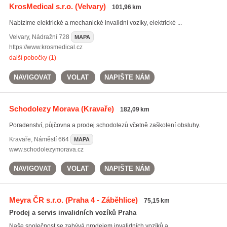
KrosMedical s.r.o.
(Velvary)
101,96 km
Nabízíme elektrické a mechanické invalidní vozíky, elektrické ...
Velvary
,
Nádražní 728
MAPA
https://www.krosmedical.cz
další pobočky (1)
NAVIGOVAT
VOLAT
NAPIŠTE NÁM
Schodolezy Morava
(Kravaře)
182,09 km
Poradenství, půjčovna a prodej schodolezů včetně zaškolení obsluhy.
Kravaře
,
Náměstí 664
MAPA
www.schodolezymorava.cz
NAVIGOVAT
VOLAT
NAPIŠTE NÁM
Meyra ČR s.r.o.
(Praha 4 - Záběhlice)
75,15 km
Prodej a servis invalidních vozíků Praha
Naše společnost se zabývá prodejem invalidních vozíků a ...