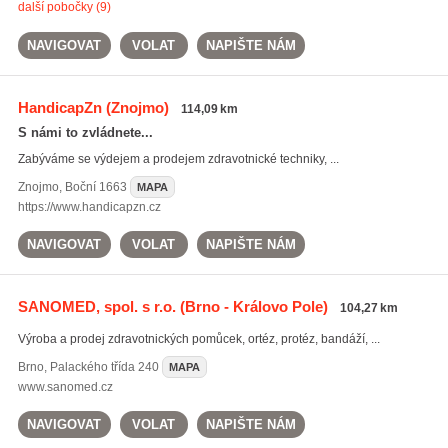
další pobočky (9)
NAVIGOVAT
VOLAT
NAPIŠTE NÁM
HandicapZn
(Znojmo)
114,09 km
S námi to zvládnete...
Zabýváme se výdejem a prodejem zdravotnické techniky, ...
Znojmo
,
Boční 1663
MAPA
https://www.handicapzn.cz
NAVIGOVAT
VOLAT
NAPIŠTE NÁM
SANOMED, spol. s r.o.
(Brno - Královo Pole)
104,27 km
Výroba a prodej zdravotnických pomůcek, ortéz, protéz, bandáží, ...
Brno
,
Palackého třída 240
MAPA
www.sanomed.cz
NAVIGOVAT
VOLAT
NAPIŠTE NÁM