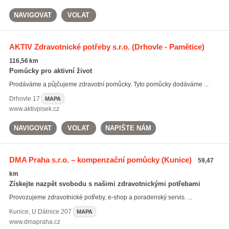
NAVIGOVAT
VOLAT
AKTIV Zdravotnické potřeby s.r.o.
(Drhovle - Pamětice)
116,56 km
Pomůcky pro aktivní život
Prodáváme a půjčujeme zdravotní pomůcky. Tyto pomůcky dodáváme ...
Drhovle
17
MAPA
www.aktivpisek.cz
NAVIGOVAT
VOLAT
NAPIŠTE NÁM
DMA Praha s.r.o. – kompenzační pomůcky
(Kunice)
59,47
km
Získejte nazpět svobodu s našimi zdravotnickými potřebami
Provozujeme zdravotnické potřeby, e-shop a poradenský servis. ...
Kunice
,
U Dálnice 207
MAPA
www.dmapraha.cz