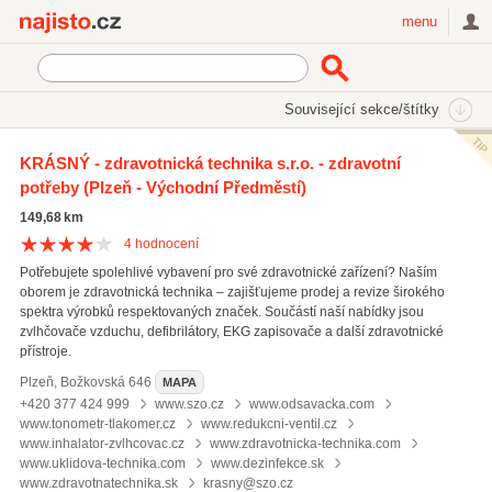
Najisto.cz
menu
SEKCE
ŠTÍTKY
Související sekce/štítky
Najisto.cz
Internetové obchody a služby
On-line obchody
KRÁSNÝ - zdravotnická technika s.r.o. - zdravotní
Zdravotnické zboží
Zdravotnické potřeby
potřeby
(Plzeň - Východní Předměstí)
149,68 km
4
hodnocení
Potřebujete spolehlivé vybavení pro své zdravotnické zařízení? Naším
oborem je zdravotnická technika – zajišťujeme prodej a revize širokého
spektra výrobků respektovaných značek. Součástí naší nabídky jsou
zvlhčovače vzduchu, defibrilátory, EKG zapisovače a další zdravotnické
přístroje.
Plzeň
,
Božkovská 646
MAPA
+420 377 424 999
www.szo.cz
www.odsavacka.com
www.tonometr-tlakomer.cz
www.redukcni-ventil.cz
www.inhalator-zvlhcovac.cz
www.zdravotnicka-technika.com
www.uklidova-technika.com
www.dezinfekce.sk
www.zdravotnatechnika.sk
krasny@szo.cz