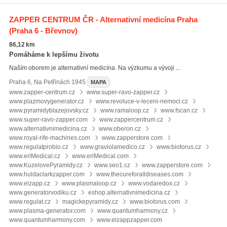
ZAPPER CENTRUM ČR - Alternativní medicína Praha
(Praha 6 - Břevnov)
86,12 km
Pomáháme k lepšímu životu
Naším oborem je alternativní medicína. Na výzkumu a vývoji ...
Praha 6
,
Na Petřinách 1945
MAPA
www.zapper-centrum.cz
www.super-ravo-zapper.cz
www.plazmovygenerator.cz
www.revoluce-v-leceni-nemoci.cz
www.pyramidyblazejovsky.cz
www.ramaloop.cz
www.fscan.cz
www.super-ravo-zapper.com
www.zappercentrum.cz
www.alternativnimedicina.cz
www.oberon.cz
www.royal-rife-machines.com
www.zapperstore.com
www.regulatprobio.cz
www.graviolamedico.cz
www.biotorus.cz
www.eriMedical.cz
www.eriMedical.com
www.KuzelovePyramidy.cz
www.seo1.cz
www.zapperstore.com
www.huldaclarkzapper.com
www.thecureforalldiseases.com
www.elzapp.cz
www.plasmaloop.cz
www.vodaredox.cz
www.generatorvodiku.cz
eshop.alternativnimedicina.cz
www.regulat.cz
magickepyramidy.cz
www.biotorus.com
www.plasma-generator.com
www.quantumharmony.cz
www.quantumharmony.com
www.elzappzapper.com