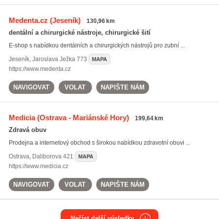
Medenta.cz
(Jeseník)
130,96 km
dentální a chirurgické nástroje, chirurgické šití
E-shop s nabídkou dentálních a chirurgických nástrojů pro zubní ...
Jeseník
,
Jaroslava Ježka 773
MAPA
https://www.medenta.cz
NAVIGOVAT
VOLAT
NAPIŠTE NÁM
Medicia
(Ostrava - Mariánské Hory)
199,64 km
Zdravá obuv
Prodejna a internetový obchod s širokou nabídkou zdravotní obuvi ...
Ostrava
,
Daliborova 421
MAPA
https://www.medicia.cz
NAVIGOVAT
VOLAT
NAPIŠTE NÁM
Načíst další výsledky