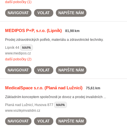
další pobočky (1)
NAVIGOVAT
VOLAT
NAPIŠTE NÁM
MEDIPOS P+P, s.r.o.
(Lipník)
81,98 km
Prodej zdravotnických potřeb, materiálu a zdravotnické techniky.
Lipník
44
MAPA
www.medipos.cz
další pobočky (2)
NAVIGOVAT
VOLAT
NAPIŠTE NÁM
MedicalSpace s.r.o.
(Planá nad Lužnicí)
75,61 km
Základním konceptem společnosti je dovoz a prodej invalidních ...
Planá nad Lužnicí
,
Husova 877
MAPA
www.vozikyinvalidni.cz
NAVIGOVAT
VOLAT
NAPIŠTE NÁM