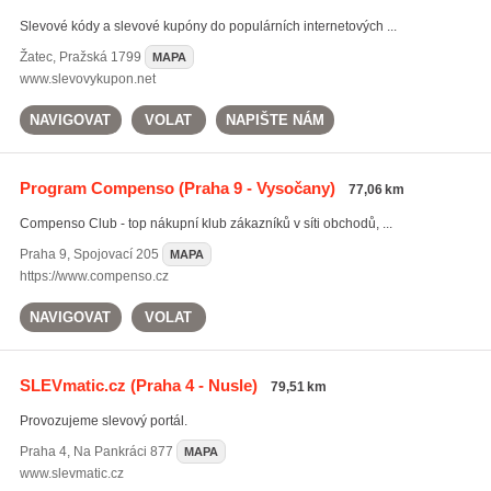
Slevové kódy a slevové kupóny do populárních internetových ...
Žatec
,
Pražská 1799
MAPA
www.slevovykupon.net
NAVIGOVAT
VOLAT
NAPIŠTE NÁM
Program Compenso
(Praha 9 - Vysočany)
77,06 km
Compenso Club - top nákupní klub zákazníků v síti obchodů, ...
Praha 9
,
Spojovací 205
MAPA
https://www.compenso.cz
NAVIGOVAT
VOLAT
SLEVmatic.cz
(Praha 4 - Nusle)
79,51 km
Provozujeme slevový portál.
Praha 4
,
Na Pankráci 877
MAPA
www.slevmatic.cz