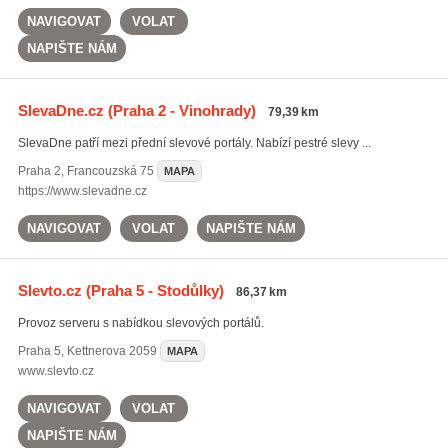
NAVIGOVAT
VOLAT
NAPIŠTE NÁM
SlevaDne.cz
(Praha 2 - Vinohrady)
79,39 km
SlevaDne patří mezi přední slevové portály. Nabízí pestré slevy ...
Praha 2
,
Francouzská 75
MAPA
https://www.slevadne.cz
NAVIGOVAT
VOLAT
NAPIŠTE NÁM
Slevto.cz
(Praha 5 - Stodůlky)
86,37 km
Provoz serveru s nabídkou slevových portálů.
Praha 5
,
Kettnerova 2059
MAPA
www.slevto.cz
NAVIGOVAT
VOLAT
NAPIŠTE NÁM