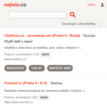
Najisto.cz
menu
SEKCE
ŠTÍTKY
Související sekce/štítky
Najisto.cz
Internetové obchody a služby
Slevové servery
Ušetřeno.cz - srovnávač cen
(Praha 4 - Nusle)
79,12 km
Chytří šetří s námi!
Ušetřete s námi tisíce za elektřinu, plyn, volání i internet. V ...
Praha 4
,
Lomnického 1742
MAPA
www.usetreno.cz
NAVIGOVAT
VOLAT
NAPIŠTE NÁM
Animod.cz
(Praha 4 - Krč)
78,05 km
Nabízíme hotelové poukazy pro rezervace pobytů v hotelích, v ...
Praha 4
,
Krchlebská 1891
MAPA
https://www.animod.cz