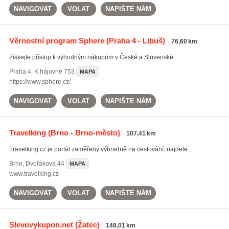
NAVIGOVAT
VOLAT
NAPIŠTE NÁM
Věrnostní program Sphere
(Praha 4 - Libuš)
76,60 km
Získejte přístup k výhodným nákupům v České a Slovenské ...
Praha 4
,
K hájovně 753
MAPA
https://www.sphere.cz/
NAVIGOVAT
VOLAT
NAPIŠTE NÁM
Travelking
(Brno - Brno-město)
107,41 km
Travelking.cz je portál zaměřený výhradně na cestování, najdete ...
Brno
,
Dvořákova 44
MAPA
www.travelking.cz
NAVIGOVAT
VOLAT
NAPIŠTE NÁM
Slevovykupon.net
(Žatec)
148,01 km