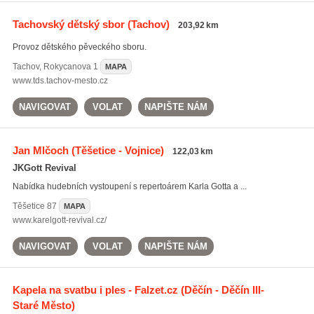
Tachovský dětský sbor
(Tachov)
203,92 km
Provoz dětského pěveckého sboru.
Tachov
,
Rokycanova 1
MAPA
www.tds.tachov-mesto.cz
NAVIGOVAT
VOLAT
NAPIŠTE NÁM
Jan Mlčoch
(Těšetice - Vojnice)
122,03 km
JKGott Revival
Nabídka hudebních vystoupení s repertoárem Karla Gotta a ...
Těšetice
87
MAPA
www.karelgott-revival.cz/
NAVIGOVAT
VOLAT
NAPIŠTE NÁM
Kapela na svatbu i ples - Falzet.cz
(Děčín - Děčín III-
Staré Město)