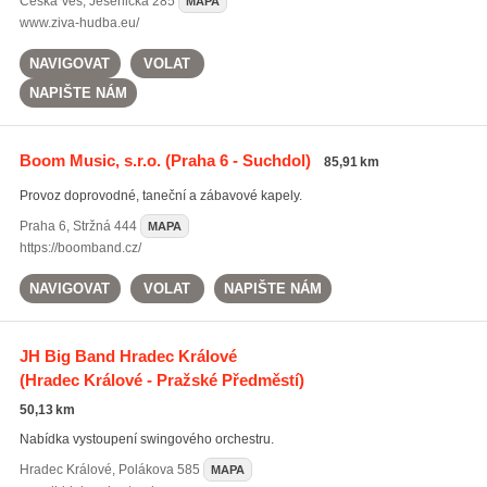
Česká Ves
,
Jesenická 285
MAPA
www.ziva-hudba.eu/
NAVIGOVAT
VOLAT
NAPIŠTE NÁM
Boom Music, s.r.o.
(Praha 6 - Suchdol)
85,91 km
Provoz doprovodné, taneční a zábavové kapely.
Praha 6
,
Stržná 444
MAPA
https://boomband.cz/
NAVIGOVAT
VOLAT
NAPIŠTE NÁM
JH Big Band Hradec Králové
(Hradec Králové - Pražské Předměstí)
50,13 km
Nabídka vystoupení swingového orchestru.
Hradec Králové
,
Polákova 585
MAPA