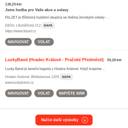
138,25 km
Jsme hudba pro Vaše akce a oslavy
FALZET je tříčlenná hudební skupina se dvěma ženskými vokály - ...
Děčín
,
Litoměřická 212
MAPA
https://www.falzet.cz
NAVIGOVAT
VOLAT
LuckyBand
(Hradec Králové - Pražské Předměstí)
50,26 km
Lucky Band je taneční kapela z Hradce Králové. Když hrajeme ...
Hradec Králové
,
Břetislavova 1205
MAPA
www.luckyband.cz
NAVIGOVAT
VOLAT
NAPIŠTE NÁM
Načíst další výsledky