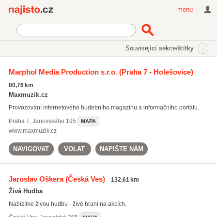
Najisto.cz
menu
SEKCE
ŠTÍTKY
Související sekce/štítky
Najisto.cz
Kultura a zábava
Hudební služby a prodej hudebnin
Marphol Media Production s.r.o.
(Praha 7 - Holešovice)
Hudební skupiny a interpreti
80,76 km
Maxmuzik.cz
Provozování internetového hudebního magazínu a informačního portálu.
Praha 7
,
Janovského 195
MAPA
www.maxmuzik.cz
NAVIGOVAT
VOLAT
NAPIŠTE NÁM
Jaroslav Oškera
(Česká Ves)
132,61 km
Živá Hudba
Nabízíme živou hudbu - živé hraní na akcích.