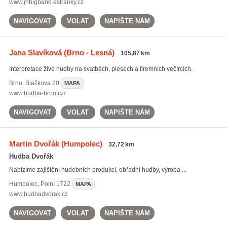
www.jhbigband.estranky.cz
NAVIGOVAT
VOLAT
NAPIŠTE NÁM
Jana Slavíková
(Brno - Lesná)
105,87 km
Interpretace živé hudby na svatbách, plesech a firemních večírcích.
Brno
,
Blažkova 20
MAPA
www.hudba-brno.cz/
NAVIGOVAT
VOLAT
NAPIŠTE NÁM
Martin Dvořák
(Humpolec)
32,72 km
Hudba Dvořák
Nabízíme zajištění hudebních produkcí, obřadní hudby, výroba ...
Humpolec
,
Polní 1722
MAPA
www.hudbadvorak.cz
NAVIGOVAT
VOLAT
NAPIŠTE NÁM