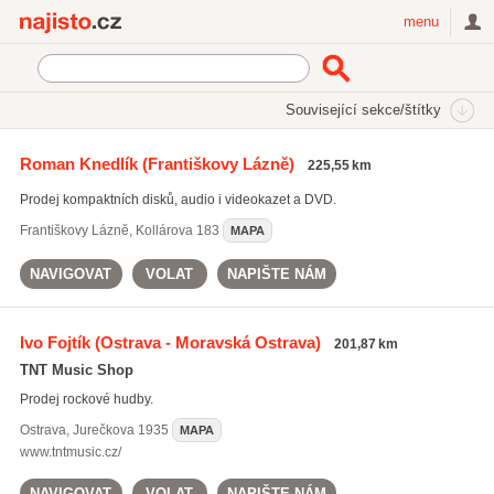
Najisto.cz
menu
SEKCE
ŠTÍTKY
Související sekce/štítky
Najisto.cz
Kultura a zábava
Hudební služby a prodej hudebnin
Roman Knedlík
(Františkovy Lázně)
225,55 km
Prodej CD a DVD
Prodej kompaktních disků, audio i videokazet a DVD.
On-line prodej CD a DVD
(54)
Františkovy Lázně
,
Kollárova 183
MAPA
NAVIGOVAT
VOLAT
NAPIŠTE NÁM
Ivo Fojtík
(Ostrava - Moravská Ostrava)
201,87 km
TNT Music Shop
Prodej rockové hudby.
Ostrava
,
Jurečkova 1935
MAPA
www.tntmusic.cz/
NAVIGOVAT
VOLAT
NAPIŠTE NÁM