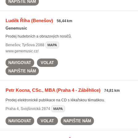
NAPIŠTE NÁM
Luděk Říha
(Benešov)
56,44 km
Genemusic
Prodej hudebních a obrazových nosičů.
Benešov
,
Tyršova 2088
MAPA
www.genemusic.cz/
NAVIGOVAT
VOLAT
NAPIŠTE NÁM
Petr Kocna, CSc., MBA
(Praha 4 - Záběhlice)
74,81 km
Prodej elektronické publikace na CD s lékařskou tématikou.
Praha 4
,
Svojšovická 2874
MAPA
NAVIGOVAT
VOLAT
NAPIŠTE NÁM