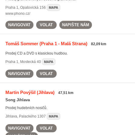
Praha 1
,
Opatovická 156
MAPA
www.phono.cz/
NAVIGOVAT
VOLAT
NAPIŠTE NÁM
Tomáš Sommer
(Praha 1 - Malá Strana)
82,09 km
Prodej CD a DVD s klasickou hudbou.
Praha 1
,
Mostecká 40
MAPA
NAVIGOVAT
VOLAT
Martin Povýšil
(Jihlava)
47,51 km
Song Jihlava
Prodej hudebních nosičů.
Jihlava
,
Palackého 1307
MAPA
NAVIGOVAT
VOLAT