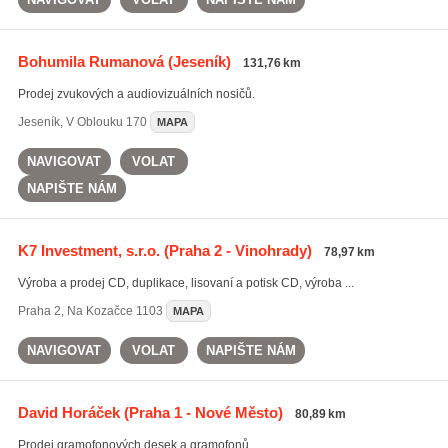
Bohumila Rumanová
(Jeseník)
131,76 km
Prodej zvukových a audiovizuálních nosičů.
Jeseník
,
V Oblouku 170
MAPA
NAVIGOVAT
VOLAT
NAPIŠTE NÁM
K7 Investment, s.r.o.
(Praha 2 - Vinohrady)
78,97 km
Výroba a prodej CD, duplikace, lisovaní a potisk CD, výroba ...
Praha 2
,
Na Kozačce 1103
MAPA
NAVIGOVAT
VOLAT
NAPIŠTE NÁM
David Horáček
(Praha 1 - Nové Město)
80,89 km
Prodej gramofonových desek a gramofonů.