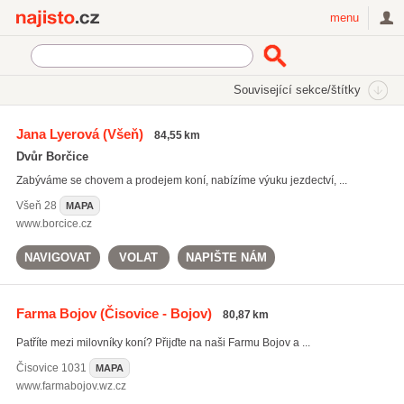
Najisto.cz
menu
SEKCE
ŠTÍTKY
Související sekce/štítky
Najisto.cz
Kultura a zábava
Sportovní zařízení
Jízdárny a ranče
Jana Lyerová
(Všeň)
84,55 km
Dvůr Borčice
Zabýváme se chovem a prodejem koní, nabízíme výuku jezdectví, ...
Všeň
28
MAPA
www.borcice.cz
NAVIGOVAT
VOLAT
NAPIŠTE NÁM
Farma Bojov
(Čisovice - Bojov)
80,87 km
Patříte mezi milovníky koní? Přijďte na naši Farmu Bojov a ...
Čisovice
1031
MAPA
www.farmabojov.wz.cz