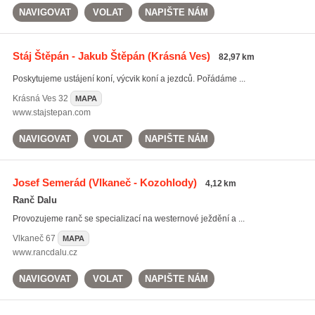
NAVIGOVAT
VOLAT
NAPIŠTE NÁM
Stáj Štěpán - Jakub Štěpán
(Krásná Ves)
82,97 km
Poskytujeme ustájení koní, výcvik koní a jezdců. Pořádáme ...
Krásná Ves
32
MAPA
www.stajstepan.com
NAVIGOVAT
VOLAT
NAPIŠTE NÁM
Josef Semerád
(Vlkaneč - Kozohlody)
4,12 km
Ranč Dalu
Provozujeme ranč se specializací na westernové ježdění a ...
Vlkaneč
67
MAPA
www.rancdalu.cz
NAVIGOVAT
VOLAT
NAPIŠTE NÁM