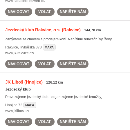
www.caballero.euweb.cz/
NAVIGOVAT
VOLAT
NAPIŠTE NÁM
Jezdecký klub Rakvice, o.s.
(Rakvice)
144,78 km
Zabýváme se chovem a prodejem koní. Nabízíme relaxační vyjížďky ...
Rakvice
,
Rybářská 878
MAPA
www.jk-rakvice.cz/
NAVIGOVAT
VOLAT
NAPIŠTE NÁM
JK Liboš
(Hnojice)
126,12 km
Jezdecký klub
Provozujeme jezdecký klub - organizujeme jezdecké kroužky, ...
Hnojice
72
MAPA
www.jklibos.cz/
NAVIGOVAT
VOLAT
NAPIŠTE NÁM