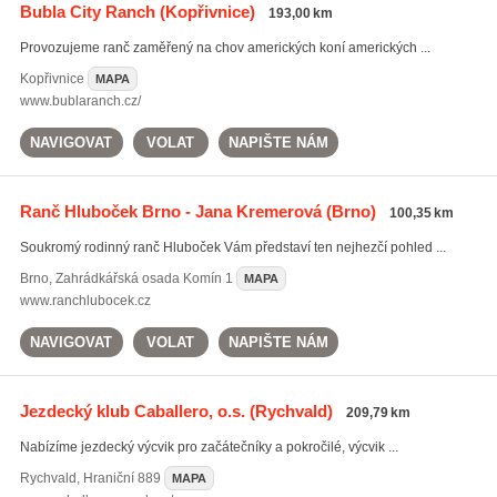
Bubla City Ranch
(Kopřivnice)
193,00 km
Provozujeme ranč zaměřený na chov amerických koní amerických ...
Kopřivnice
MAPA
www.bublaranch.cz/
NAVIGOVAT
VOLAT
NAPIŠTE NÁM
Ranč Hluboček Brno - Jana Kremerová
(Brno)
100,35 km
Soukromý rodinný ranč Hluboček Vám představí ten nejhezčí pohled ...
Brno
,
Zahrádkářská osada Komín 1
MAPA
www.ranchlubocek.cz
NAVIGOVAT
VOLAT
NAPIŠTE NÁM
Jezdecký klub Caballero, o.s.
(Rychvald)
209,79 km
Nabízíme jezdecký výcvik pro začátečníky a pokročilé, výcvik ...
Rychvald
,
Hraniční 889
MAPA