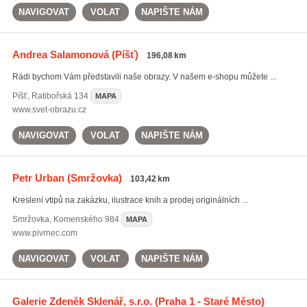
NAVIGOVAT
VOLAT
NAPIŠTE NÁM
Andrea Salamonová
(Píšť)
196,08 km
Rádi bychom Vám představili naše obrazy. V našem e-shopu můžete ...
Píšť
,
Ratibořská 134
MAPA
www.svet-obrazu.cz
NAVIGOVAT
VOLAT
NAPIŠTE NÁM
Petr Urban
(Smržovka)
103,42 km
Kreslení vtipů na zakázku, ilustrace knih a prodej originálních ...
Smržovka
,
Komenského 984
MAPA
www.pivrnec.com
NAVIGOVAT
VOLAT
NAPIŠTE NÁM
Galerie Zdeněk Sklenář, s.r.o.
(Praha 1 - Staré Město)