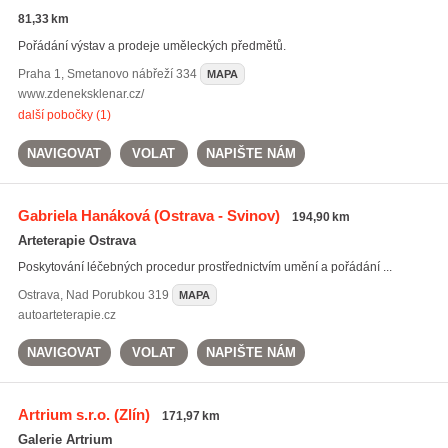
81,33 km
Pořádání výstav a prodeje uměleckých předmětů.
Praha 1
,
Smetanovo nábřeží 334
MAPA
www.zdeneksklenar.cz/
další pobočky (1)
NAVIGOVAT
VOLAT
NAPIŠTE NÁM
Gabriela Hanáková
(Ostrava - Svinov)
194,90 km
Arteterapie Ostrava
Poskytování léčebných procedur prostřednictvím umění a pořádání ...
Ostrava
,
Nad Porubkou 319
MAPA
autoarteterapie.cz
NAVIGOVAT
VOLAT
NAPIŠTE NÁM
Artrium s.r.o.
(Zlín)
171,97 km
Galerie Artrium