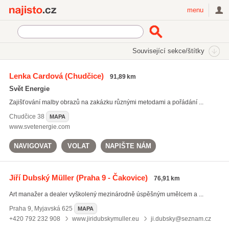
Najisto.cz
menu
SEKCE
ŠTÍTKY
Související sekce/štítky
Najisto.cz
Kultura a zábava
Výtvarné umění
Lenka Cardová
(Chudčice)
91,89 km
Malíři a sochaři
(208)
Svět Energie
Virtuální galerie
(31)
Zajišťování malby obrazů na zakázku různými metodami a pořádání ...
Chudčice
38
MAPA
www.svetenergie.com
NAVIGOVAT
VOLAT
NAPIŠTE NÁM
Jiří Dubský Müller
(Praha 9 - Čakovice)
76,91 km
Art manažer a dealer vyškolený mezinárodně úspěšným umělcem a ...
Praha 9
,
Myjavská 625
MAPA
+420 792 232 908
www.jiridubskymuller.eu
ji.dubsky@seznam.cz