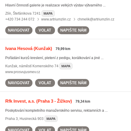
Hlavní činností galerie je realizace velkých výstav výtvarného ...
Zlín
,
Štefánikova 7241
MAPA
+420 734 244 072
www.artriumzlin.cz
chmelik@artriumzlin.cz
NAVIGOVAT
VOLAT
NAPIŠTE NÁM
Ivana Hesová
(Kunžak)
79,99 km
Pořádání kurzů kreslení, pletení z pedigu, korálkování a jiné ...
Kunžak
,
náměstí Komenského 74
MAPA
www.prosvujusmev.cz
NAVIGOVAT
VOLAT
NAPIŠTE NÁM
Rfk Invest, a.s.
(Praha 3 - Žižkov)
79,34 km
Poskytování kompletního manažerského servisu, reklamních a ...
Praha 3
,
Husinecká 903
MAPA
NAVIGOVAT
VOLAT
NAPIŠTE NÁM