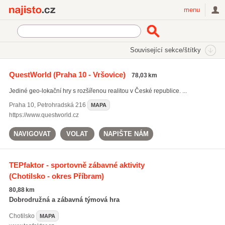
Najisto.cz
menu
SEKCE
ŠTÍTKY
Související sekce/štítky
Najisto.cz
Kultura a zábava
Zábavní centra a zařízení
QuestWorld
(Praha 10 - Vršovice)
78,03 km
Hudební kluby a diskotéky
(394)
Jediné geo-lokační hry s rozšířenou realitou v České republice. ...
Casina
(192)
Dětské herny
(40)
Praha 10
,
Petrohradská 216
MAPA
https://www.questworld.cz
Všechny související sekce
NAVIGOVAT
VOLAT
NAPIŠTE NÁM
TEPfaktor - sportovně zábavné aktivity
(Chotilsko - okres Příbram)
80,88 km
Dobrodružná a zábavná týmová hra
Chotilsko
MAPA