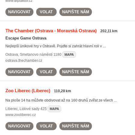
www.tepfaktor.cz
NAVIGOVAT
VOLAT
NAPIŠTE NÁM
The Chamber
(Ostrava - Moravská Ostrava)
202,11 km
Escape Game Ostrava
Nejlepší únikové hry v Ostravě. Pojďte si zahrát hlavní roli v ...
Ostrava
,
Smetanovo náměstí 1180
MAPA
ostrava.thechamber.cz
NAVIGOVAT
VOLAT
NAPIŠTE NÁM
Zoo Liberec
(Liberec)
110,28 km
Na ploše 14 ha můžete obdivovat až na 160 druhů zvířat ze všech ...
Liberec
,
Lidové sady 425
MAPA
www.zooliberec.cz
NAVIGOVAT
VOLAT
NAPIŠTE NÁM