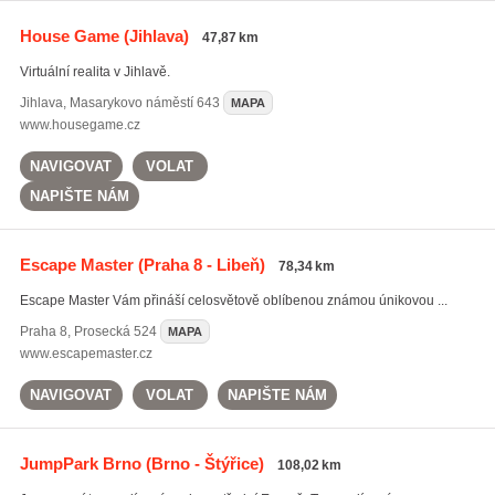
House Game
(Jihlava)
47,87 km
Virtuální realita v Jihlavě.
Jihlava
,
Masarykovo náměstí 643
MAPA
www.housegame.cz
NAVIGOVAT
VOLAT
NAPIŠTE NÁM
Escape Master
(Praha 8 - Libeň)
78,34 km
Escape Master Vám přináší celosvětově oblíbenou známou únikovou ...
Praha 8
,
Prosecká 524
MAPA
www.escapemaster.cz
NAVIGOVAT
VOLAT
NAPIŠTE NÁM
JumpPark Brno
(Brno - Štýřice)
108,02 km