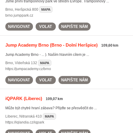
Jsme první trampolínový park ve střední Evropě. Trampolínový ...
Brno
,
Heršpická 800
MAPA
brno.jumppark.cz
NAVIGOVAT
VOLAT
NAPIŠTE NÁM
Jump Academy Brno
(Brno - Dolní Heršpice)
109,60 km
Jump Academy Brno - ... ). Naším hlavním cílem je ...
Brno
,
Vídeňská 132
MAPA
https://jumpacademy.cz/brno
NAVIGOVAT
VOLAT
NAPIŠTE NÁM
iQPARK
(Liberec)
109,07 km
Může být chytré hraní zábava? Přijďte se přesvědčit do ...
Liberec
,
Nitranská 410
MAPA
https://iqlandia.cz/iqpark