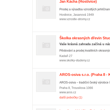
Jan Kácha
(Hostivice)
Prodej a výsadba vzrostlých jehličnanů
Hostivice
,
Jasanová 1949
www.vzrostle-stromy.cz
Školka okrasných dřevin Stud
Vaše krásná zahrada začíná u ná
Pěstování a prodej kvalitních okrasných 
Kadaň
27
www.skolky-studeny.cz
AROS-osiva s.r.o.
(Praha 8 - 
AROS-osiva – tradiční český výrobce ši
Praha 8
,
Trousilova 1066
www.aros.cz
další pobočky (1)