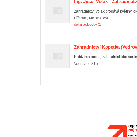
Ing. Josef Volák - Zahradnictv
Zahradnictví Volák prodává květiny, okr
Příbram
,
Mixova 354
další pobočky (1)
Zahradnictví Kopetka
(Vedrov
Nabízíme prodej zahradnického sorti
Vedrovice
315