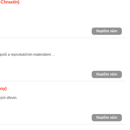
 Chrastín)
Napište nám
olů a reprodukčním materiálem ...
Napište nám
any)
ých dřevin.
Napište nám