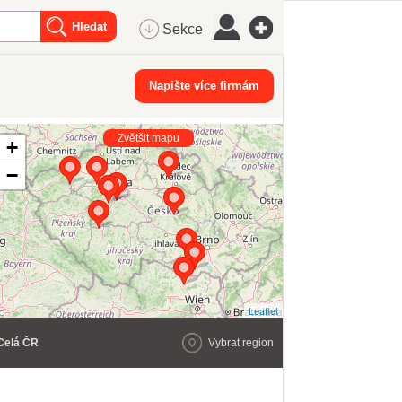
Sekce
Napište více firmám
Zvětšit mapu
+
−
Leaflet
Celá ČR
Vybrat region