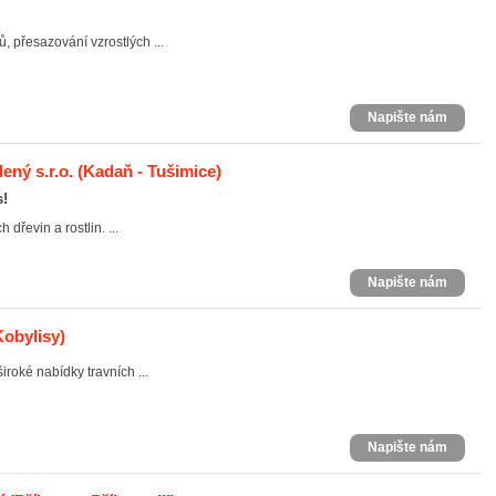
, přesazování vzrostlých ...
Napište nám
ený s.r.o.
(Kadaň - Tušimice)
s!
dřevin a rostlin. ...
Napište nám
Kobylisy)
roké nabídky travních ...
Napište nám