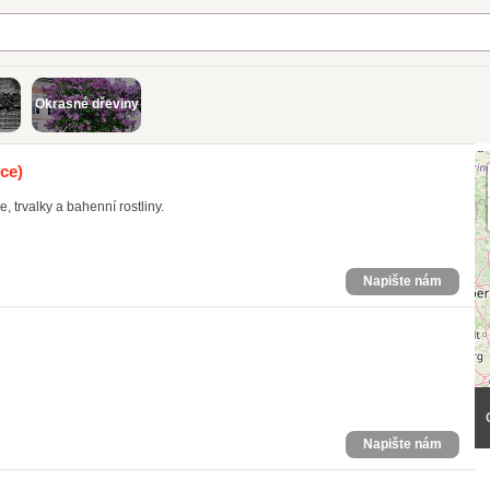
Okrasné dřeviny
ce)
, trvalky a bahenní rostliny.
Napište nám
Napište nám