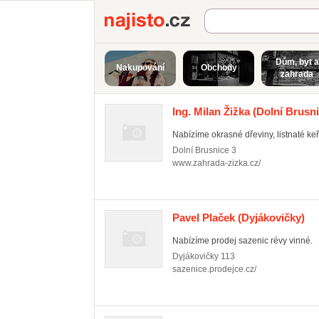
Najisto.cz
Dům, byt a
Nakupování
Obchody
zahrada
Ing. Milan Žižka
(Dolní Brusni
Nabízíme okrasné dřeviny, listnaté keře
Dolní Brusnice
3
www.zahrada-zizka.cz/
Pavel Plaček
(Dyjákovičky)
Nabízíme prodej sazenic révy vinné.
Dyjákovičky
113
sazenice.prodejce.cz/