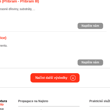
í
(Příbram - Příbram III)
asné dřeviny, substráty, ...
Napište nám
ice)
mentu.
Napište nám
Načíst další výsledky
Propagace na Najisto
Praktické služ
Agentura Najisto