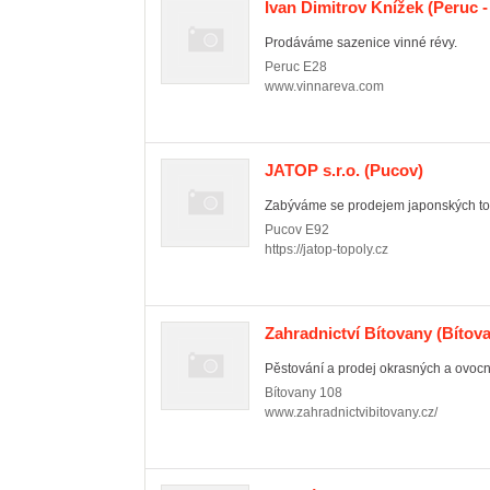
Ivan Dimitrov Knížek
(Peruc -
Prodáváme sazenice vinné révy.
Peruc
E28
www.vinnareva.com
JATOP s.r.o.
(Pucov)
Zabýváme se prodejem japonských top
Pucov
E92
https://jatop-topoly.cz
Zahradnictví Bítovany
(Bítov
Pěstování a prodej okrasných a ovocn
Bítovany
108
www.zahradnictvibitovany.cz/