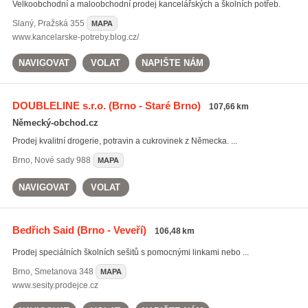
Velkoobchodní a maloobchodní prodej kancelářských a školních potřeb.
Slaný
,
Pražská 355
MAPA
www.kancelarske-potreby.blog.cz/
NAVIGOVAT
VOLAT
NAPIŠTE NÁM
DOUBLELINE s.r.o.
(Brno - Staré Brno)
107,66 km
Německý-obchod.cz
Prodej kvalitní drogerie, potravin a cukrovinek z Německa. ...
Brno
,
Nové sady 988
MAPA
NAVIGOVAT
VOLAT
Bedřich Said
(Brno - Veveří)
106,48 km
Prodej speciálních školních sešitů s pomocnými linkami nebo ...
Brno
,
Smetanova 348
MAPA
www.sesity.prodejce.cz