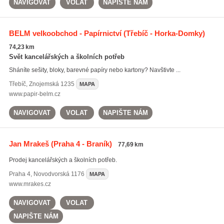
NAVIGOVAT
VOLAT
NAPIŠTE NÁM
BELM velkoobchod - Papírnictví
(Třebíč - Horka-Domky)
74,23 km
Svět kancelářských a školních potřeb
Sháníte sešity, bloky, barevné papíry nebo kartony? Navštivte ...
Třebíč
,
Znojemská 1235
MAPA
www.papir-belm.cz
NAVIGOVAT
VOLAT
NAPIŠTE NÁM
Jan Mrakeš
(Praha 4 - Braník)
77,69 km
Prodej kancelářských a školních potřeb.
Praha 4
,
Novodvorská 1176
MAPA
www.mrakes.cz
NAVIGOVAT
VOLAT
NAPIŠTE NÁM