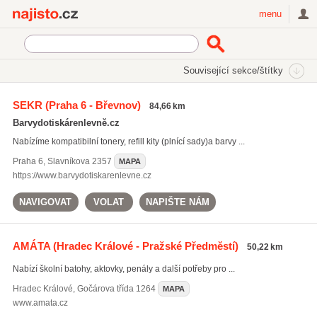
Najisto.cz
menu
SEKCE
ŠTÍTKY
Související sekce/štítky
Najisto.cz
Nakupování
Obchody
Kancelářské a školní potřeby
SEKR
(Praha 6 - Břevnov)
84,66 km
Papírnictví
(616)
Barvydotiskárenlevně.cz
Spotřební materiál pro kancelářskou techniku
(378)
Nabízíme kompatibilní tonery, refill kity (plnící sady) a barvy ...
Skripta a učebnice
(175)
Praha 6
,
Slavníkova 2357
MAPA
Všechny související sekce
https://www.barvydotiskarenlevne.cz
NAVIGOVAT
VOLAT
NAPIŠTE NÁM
AMÁTA
(Hradec Králové - Pražské Předměstí)
50,22 km
Nabízí školní batohy, aktovky, penály a další potřeby pro ...
Hradec Králové
,
Gočárova třída 1264
MAPA
www.amata.cz