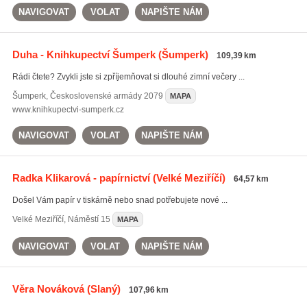
NAVIGOVAT
VOLAT
NAPIŠTE NÁM
Duha - Knihkupectví Šumperk
(Šumperk)
109,39 km
Rádi čtete? Zvykli jste si zpříjemňovat si dlouhé zimní večery ...
Šumperk
,
Československé armády 2079
MAPA
www.knihkupectvi-sumperk.cz
NAVIGOVAT
VOLAT
NAPIŠTE NÁM
Radka Klikarová - papírnictví
(Velké Meziříčí)
64,57 km
Došel Vám papír v tiskárně nebo snad potřebujete nové ...
Velké Meziříčí
,
Náměstí 15
MAPA
NAVIGOVAT
VOLAT
NAPIŠTE NÁM
Věra Nováková
(Slaný)
107,96 km