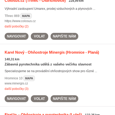
Colosus.cz
(Třinec - Oldřichovice)
228,99 km
Výhradní zastoupení Umarex, prodej vzduchových a plynových ...
Třinec
869
MAPA
https://www.colosus.cz
další pobočky (2)
NAVIGOVAT
VOLAT
NAPIŠTE NÁM
Karel Nový - Ohňostroje Minergis
(Hromnice - Planá)
140,31 km
Zábavná pyrotechnika udělá z vašeho večírku slavnost
Specializujeme se na provádění ohňostrojových show pro různé ...
Hromnice
10
MAPA
www.minergis.cz
další pobočky (3)
NAVIGOVAT
VOLAT
NAPIŠTE NÁM
FireUp – Ohňostroje a pyrotechnika
(Luleč)