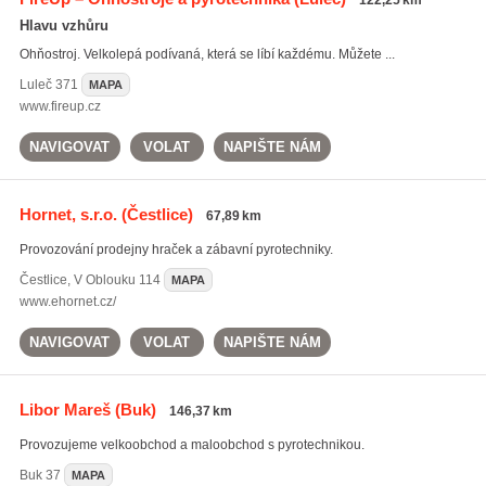
122,25 km
Hlavu vzhůru
Ohňostroj. Velkolepá podívaná, která se líbí každému. Můžete ...
Luleč
371
MAPA
www.fireup.cz
NAVIGOVAT
VOLAT
NAPIŠTE NÁM
Hornet, s.r.o.
(Čestlice)
67,89 km
Provozování prodejny hraček a zábavní pyrotechniky.
Čestlice
,
V Oblouku 114
MAPA
www.ehornet.cz/
NAVIGOVAT
VOLAT
NAPIŠTE NÁM
Libor Mareš
(Buk)
146,37 km
Provozujeme velkoobchod a maloobchod s pyrotechnikou.
Buk
37
MAPA