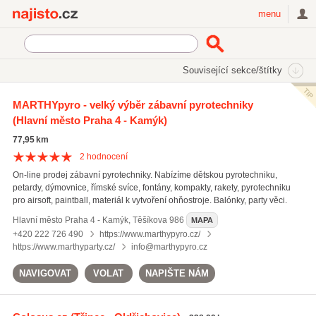
Najisto.cz
menu
SEKCE
ŠTÍTKY
Související sekce/štítky
Najisto.cz
Nakupování
Obchody
Zábavní a dárkové zboží
MARTHYpyro - velký výběr zábavní pyrotechniky
Pyrotechnika
(Hlavní město Praha 4 - Kamýk)
On-line prodej pyrotechniky
(25)
77,95 km
2
hodnocení
On-line prodej zábavní pyrotechniky. Nabízíme dětskou pyrotechniku,
petardy, dýmovnice, římské svíce, fontány, kompakty, rakety, pyrotechniku
pro airsoft, paintball, materiál k vytvoření ohňostroje. Balónky, party věci.
Hlavní město Praha 4 - Kamýk
,
Těšíkova 986
MAPA
+420 222 726 490
https://www.marthypyro.cz/
https://www.marthyparty.cz/
info@marthypyro.cz
NAVIGOVAT
VOLAT
NAPIŠTE NÁM