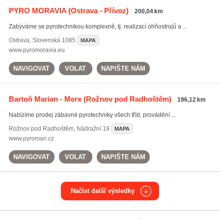
PYRO MORAVIA
(Ostrava - Přívoz)
200,04 km
Zabýváme se pyrotechnikou komplexně, tj. realizací ohňostrojů a ...
Ostrava
,
Slovenská 1085
MAPA
www.pyromoravia.eu
NAVIGOVAT
VOLAT
NAPIŠTE NÁM
Bartoň Marian - Merx
(Rožnov pod Radhoštěm)
196,12 km
Nabízíme prodej zábavné pyrotechniky všech tříd, provádění ...
Rožnov pod Radhoštěm
,
Nádražní 19
MAPA
www.pyroman.cz
NAVIGOVAT
VOLAT
NAPIŠTE NÁM
Načíst další výsledky