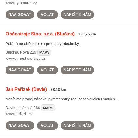
www.pyromares.cz
NAVIGOVAT
VOLAT
NAPIŠTE NÁM
Ohňostroje Sipo, s.r.o.
(Blučina)
120,25 km
Pořádáme ohňostroje a prodej pyrotechniky.
Blučina
,
Nová 229
MAPA
www.ohnostroje-sipo.cz
NAVIGOVAT
VOLAT
NAPIŠTE NÁM
Jan Pařízek
(Davle)
78,18 km
Nabízíme prodej zábavní pyrotechniky, realizace velkých i malých ...
Davle
,
Kiliánská 966
MAPA
www.parizek.cz/
NAVIGOVAT
VOLAT
NAPIŠTE NÁM