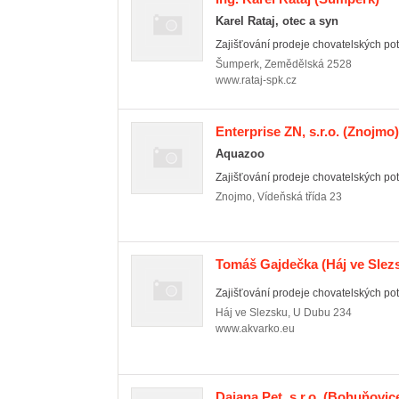
Karel Rataj, otec a syn
Zajišťování prodeje chovatelských potř
Šumperk
,
Zemědělská 2528
www.rataj-spk.cz
Enterprise ZN, s.r.o.
(Znojmo)
Aquazoo
Zajišťování prodeje chovatelských potř
Znojmo
,
Vídeňská třída 23
Tomáš Gajdečka
(Háj ve Slez
Zajišťování prodeje chovatelských pot
Háj ve Slezsku
,
U Dubu 234
www.akvarko.eu
Dajana Pet, s.r.o.
(Bohuňovic