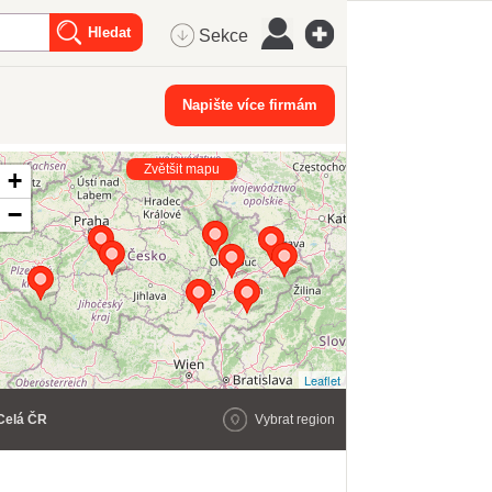
Sekce
Napište více firmám
Zvětšit mapu
+
−
Leaflet
Celá ČR
Vybrat region