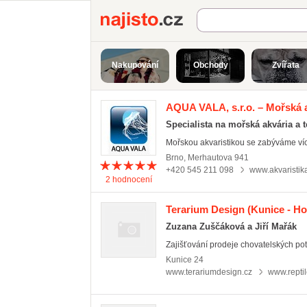
Najisto.cz
Nakupování
Obchody
Zvířata
AQUA VALA, s.r.o. – Mořská a
Specialista na mořská akvária a 
Mořskou akvaristikou se zabýváme více
Brno
,
Merhautova 941
+420 545 211 098
www.akvaristik
2
hodnocení
Terarium Design
(Kunice - Ho
Zuzana Zuščáková a Jiří Mařák
Zajišťování prodeje chovatelských potř
Kunice
24
www.terariumdesign.cz
www.repti