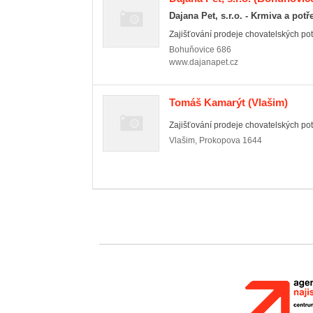
Dajana Pet, s.r.o. - Krmiva a potř
Zajišťování prodeje chovatelských potř
Bohuňovice
686
www.dajanapet.cz
Tomáš Kamarýt
(Vlašim)
Zajišťování prodeje chovatelských potř
Vlašim
,
Prokopova 1644