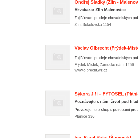
Ondřej Sladký
(Zlín - Malenov
Akvabazar Zlín Malenovice
Zajišťování prodeje chovatelských potř
Zlín
,
Sokolovská 1154
Václav Olbrecht
(Frýdek-Míste
Zajišťování prodeje chovatelských pot
Frýdek-Místek
,
Zámecké nám. 1256
www.olbrecht.wz.cz
Sýkora Jiří – FYTOSEL
(Pláni
Poznávejte s námi život pod hla
Provozujeme e-shop s potřebami pro ak
Plánice
330
Ing. Karel Rataj
(Šumperk)