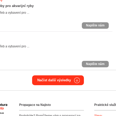
eby pro akvarijní ryby
eb a vybavení pro ...
Napište nám
eb a vybavení pro ...
Napište nám
Načíst další výsledky
Propagace na Najisto
Praktické služ
Agentura Najisto
Podnikáte? Pomůžeme vám s propagací na
Slevy