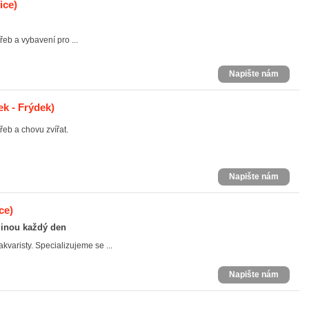
ice)
eb a vybavení pro ...
Napište nám
k - Frýdek)
řeb a chovu zvířat.
Napište nám
ce)
dinou každý den
varisty. Specializujeme se ...
Napište nám