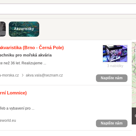
Akvaristiky
kvaristika
(Brno - Černá Pole)
techniku pro mořská akvária
 než 36 let. Realizujeme ...
3 nabídky
a-morska.cz
akva.vala@seznam.cz
Napište nám
rní Lomnice)
eb a vybavení pro ...
leworld.eu
Napište nám