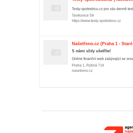
Testy-spotrebicu.cz pro vás denně testuj
Tavíkovice
59
https://www.testy-spotrebicu.cz
Našetřeno.cz
(Praha 1 - Star
S námi vždy ušetříte!
Online finanční web zabývající se srov
Praha 1
,
Rybná 716
nasetreno.cz