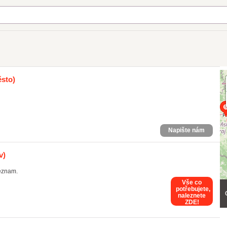
sto)
Napište nám
v)
Seznam.
Vše co
potřebujete,
naleznete
ZDE!