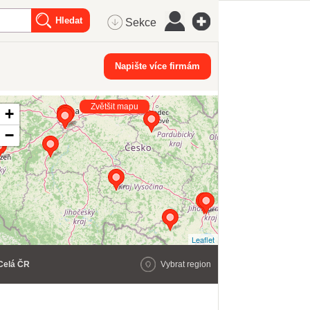
Sekce
Napište více firmám
Zvětšit mapu
+
−
Leaflet
Celá ČR
Vybrat region