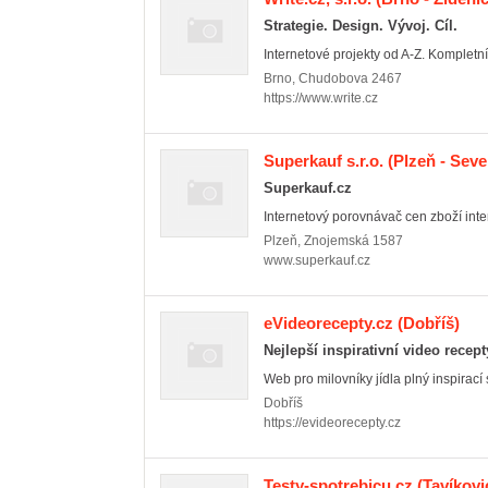
Strategie. Design. Vývoj. Cíl.
Internetové projekty od A-Z. Kompletní 
Brno
,
Chudobova 2467
https://www.write.cz
Superkauf s.r.o.
(Plzeň - Seve
Superkauf.cz
Internetový porovnávač cen zboží inte
Plzeň
,
Znojemská 1587
www.superkauf.cz
eVideorecepty.cz
(Dobříš)
Nejlepší inspirativní video recep
Web pro milovníky jídla plný inspirací 
Dobříš
https://evideorecepty.cz
Testy-spotrebicu.cz
(Tavíkovi