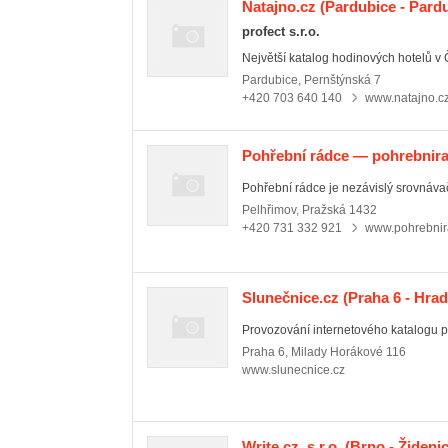
Natajno.cz
(Pardubice - Pard
profect s.r.o.
Největší katalog hodinových hotelů v
Pardubice
,
Pernštýnská 7
+420 703 640 140
www.natajno.c
Pohřební rádce — pohrebnir
Pohřební rádce je nezávislý srovnávač
Pelhřimov
,
Pražská 1432
+420 731 332 921
www.pohrebnir
Slunečnice.cz
(Praha 6 - Hra
Provozování internetového katalogu pr
Praha 6
,
Milady Horákové 116
www.slunecnice.cz
Write.cz, s.r.o.
(Brno - Židenic