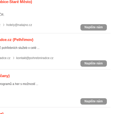
ubice-Staré Město)
 ČR.
z
hotely@natajno.cz
Napište nám
adce.cz
(Pelhřimov)
 pohřebních služeb v celé ...
adce.cz
kontakt@pohrebniradce.cz
Napište nám
dčany)
ogramů a her s možností ...
Napište nám
e)