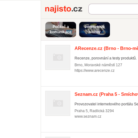
Najisto.cz
Počítač a
Internetové
komunikace
služby
ARecenze.cz
(Brno - Brno-mě
Recenze, porovnání a testy produktů.
Brno
,
Moravské náměstí 127
https://www.arecenze.cz
Seznam.cz
(Praha 5 - Smícho
Provozovatel internetového portálu 
Praha 5
,
Radlická 3294
www.seznam.cz