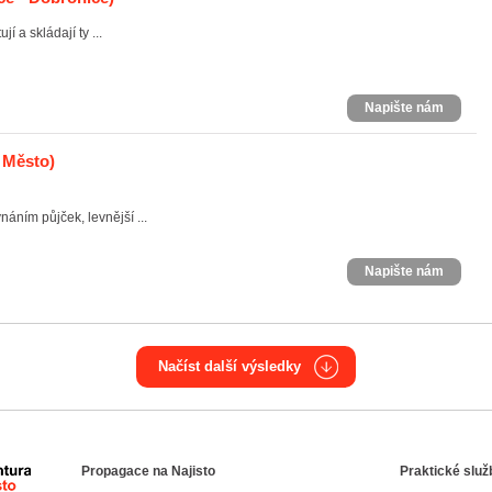
í a skládají ty ...
Napište nám
é Město)
náním půjček, levnější ...
Napište nám
Načíst další výsledky
Propagace na Najisto
Praktické služ
Agentura Najisto