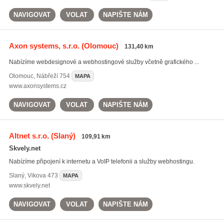
NAVIGOVAT
VOLAT
NAPIŠTE NÁM
Axon systems, s.r.o.
(Olomouc)
131,40 km
Nabízíme webdesignové a webhostingové služby včetně grafického ...
Olomouc
,
Nábřeží 754
MAPA
www.axonsystems.cz
NAVIGOVAT
VOLAT
NAPIŠTE NÁM
Altnet s.r.o.
(Slaný)
109,91 km
Skvely.net
Nabízíme připojení k internetu a VoIP telefonii a služby webhostingu.
Slaný
,
Vikova 473
MAPA
www.skvely.net
NAVIGOVAT
VOLAT
NAPIŠTE NÁM