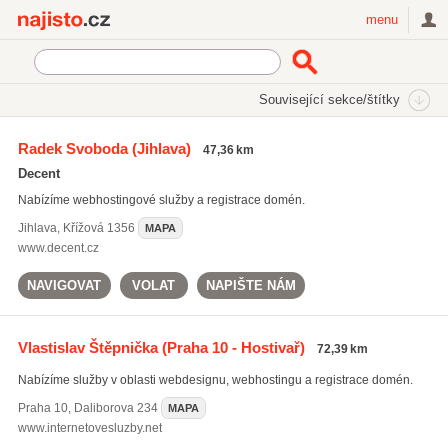
Najisto.cz
menu
SEKCE
ŠTÍTKY
Související sekce/štítky
Najisto.cz
Počítače a komunikace
Internetové služby
Radek Svoboda
(Jihlava)
47,36 km
Webhosting
Decent
Nabízíme webhostingové služby a registrace domén.
Jihlava
,
Křížová 1356
MAPA
www.decent.cz
NAVIGOVAT
VOLAT
NAPIŠTE NÁM
Vlastislav Štěpnička
(Praha 10 - Hostivař)
72,39 km
Nabízíme služby v oblasti webdesignu, webhostingu a registrace domén.
Praha 10
,
Daliborova 234
MAPA
www.internetovesluzby.net