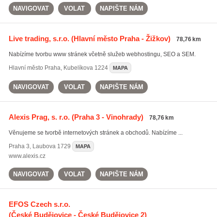
NAVIGOVAT
VOLAT
NAPIŠTE NÁM
Live trading, s.r.o.
(Hlavní město Praha - Žižkov)
78,76 km
Nabízíme tvorbu www stránek včetně služeb webhostingu, SEO a SEM.
Hlavní město Praha
,
Kubelíkova 1224
MAPA
NAVIGOVAT
VOLAT
NAPIŠTE NÁM
Alexis Prag, s. r.o.
(Praha 3 - Vinohrady)
78,76 km
Věnujeme se tvorbě internetových stránek a obchodů. Nabízíme ...
Praha 3
,
Laubova 1729
MAPA
www.alexis.cz
NAVIGOVAT
VOLAT
NAPIŠTE NÁM
EFOS Czech s.r.o.
(České Budějovice - České Budějovice 2)