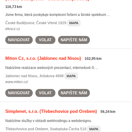
116,73 km
Jsme firma, která poskytuje komplexní řešení a široké spektrum ...
České Budějovice
,
České Vrbné 1929
MAPA
efoscz.cz
NAVIGOVAT
VOLAT
NAPIŠTE NÁM
Miton Cz, s.r.o.
(Jablonec nad Nisou)
102,95 km
Nabízíme realizace webových prezentací, internetové či ...
Jablonec nad Nisou
,
Jiráskova 4898
MAPA
www.miton.cz/
NAVIGOVAT
VOLAT
NAPIŠTE NÁM
Simplenet, s.r.o.
(Třebechovice pod Orebem)
56,34 km
Nabízíme služby v oblasti webhostingu a webdesignu.
Třebechovice pod Orebem
,
Svatopluka Čecha 519
MAPA