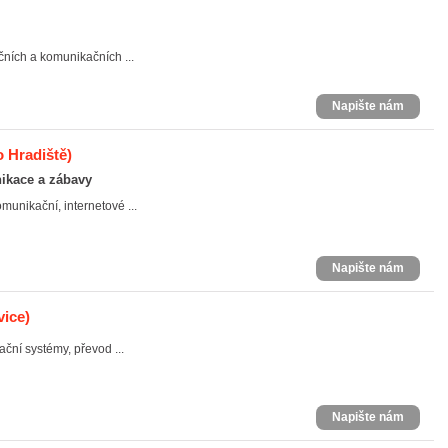
čních a komunikačních ...
Napište nám
 Hradiště)
kace a zábavy
unikační, internetové ...
Napište nám
ice)
ační systémy, převod ...
Napište nám