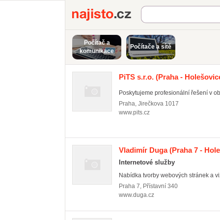
Najisto.cz
Počítač a
Počítače a sítě
komunikace
PiTS s.r.o.
(Praha - Holešovic
Poskytujeme profesionální řešení v obl
Praha
,
Jirečkova 1017
www.pits.cz
Vladimír Duga
(Praha 7 - Hol
Internetové služby
Nabídka tvorby webových stránek a vizi
Praha 7
,
Přístavní 340
www.duga.cz