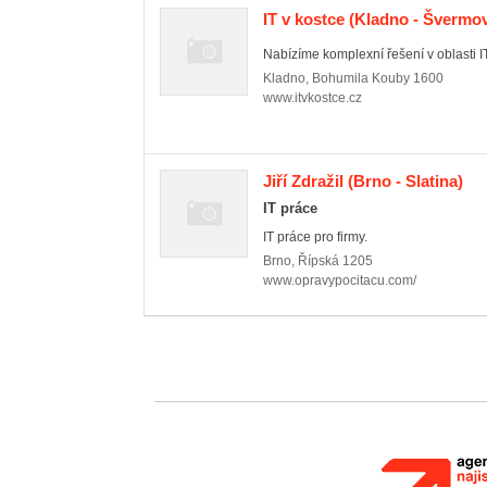
IT v kostce
(Kladno - Švermo
Nabízíme komplexní řešení v oblasti IT
Kladno
,
Bohumila Kouby 1600
www.itvkostce.cz
Jiří Zdražil
(Brno - Slatina)
IT práce
IT práce pro firmy.
Brno
,
Řípská 1205
www.opravypocitacu.com/