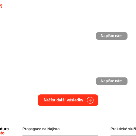
v)
.
Napište nám
Napište nám
Načíst další výsledky
Propagace na Najisto
Praktické služ
Agentura Najisto