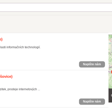
e)
asti informačních technologií.
Napište nám
ešovice)
tek, prodeje internetových ...
Napište nám