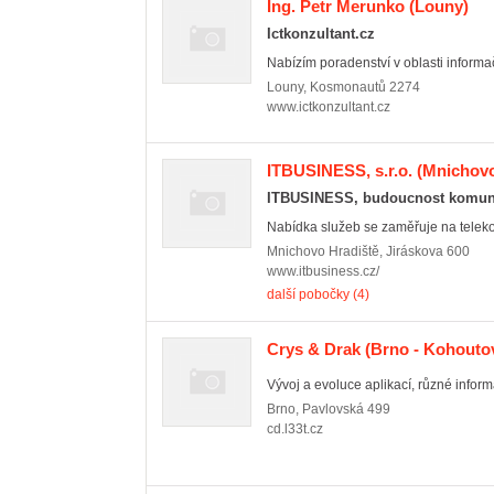
Ing. Petr Merunko
(Louny)
Ictkonzultant.cz
Nabízím poradenství v oblasti informa
Louny
,
Kosmonautů 2274
www.ictkonzultant.cz
ITBUSINESS, s.r.o.
(Mnichovo
ITBUSINESS, budoucnost komuni
Nabídka služeb se zaměřuje na telekom
Mnichovo Hradiště
,
Jiráskova 600
www.itbusiness.cz/
další pobočky (4)
Crys & Drak
(Brno - Kohoutov
Vývoj a evoluce aplikací, různé inform
Brno
,
Pavlovská 499
cd.l33t.cz