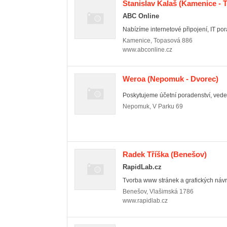
Stanislav Kalaš
(Kamenice - T
ABC Online
Nabízíme internetové připojení, IT por
Kamenice
,
Topasová 886
www.abconline.cz
Weroa
(Nepomuk - Dvorec)
Poskytujeme účetní poradenství, veden
Nepomuk
,
V Parku 69
Radek Tříška
(Benešov)
RapidLab.cz
Tvorba www stránek a grafických návrh
Benešov
,
Vlašimská 1786
www.rapidlab.cz