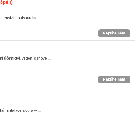
ěptín)
adenství a outsourcing.
Napište nám
í účetnictví, vedení daňové ...
Napište nám
ů. Instalace a opravy ...