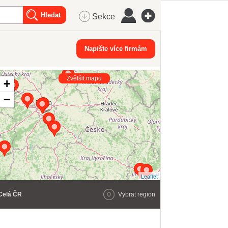
Sekce
Napište více firmám
Zvětšit mapu
+
−
Leaflet
Celá ČR
Vybrat region