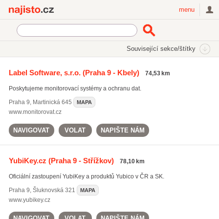
Najisto.cz
menu
SEKCE
ŠTÍTKY
Související sekce/štítky
Najisto.cz
Počítače a komunikace
Počítačové a síťové služby
Label Software, s.r.o.
(Praha 9 - Kbely)
74,53 km
Počítačová bezpečnost a ochrana dat
Poskytujeme monitorovací systémy a ochranu dat.
Praha 9
,
Martinická 645
MAPA
www.monitorovat.cz
NAVIGOVAT
VOLAT
NAPIŠTE NÁM
YubiKey.cz
(Praha 9 - Střížkov)
78,10 km
Oficiální zastoupení YubiKey a produktů Yubico v ČR a SK.
Praha 9
,
Šluknovská 321
MAPA
www.yubikey.cz
NAVIGOVAT
VOLAT
NAPIŠTE NÁM