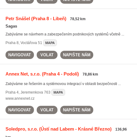
Petr Snášel
(Praha 8 - Libeň)
78,52 km
Sagas
Zabýváme se návrhem a zabezpečením podnikových systémů včetně ...
Praha 8
,
Voctářova 51
MAPA
NAVIGOVAT
VOLAT
NAPIŠTE NÁM
Annex Net, s.r.o.
(Praha 4 - Podolí)
78,86 km
Zabýváme se řešením a systémovou integrací v oblasti bezpečnosti ...
Praha 4
,
Jeremenkova 763
MAPA
www.annexnet.cz
NAVIGOVAT
VOLAT
NAPIŠTE NÁM
Soledpro, s.r.o.
(Ústí nad Labem - Krásné Březno)
136,96