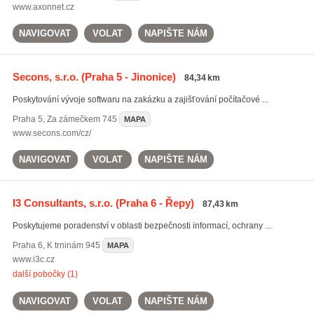
www.axonnet.cz
NAVIGOVAT
VOLAT
NAPIŠTE NÁM
Secons, s.r.o.
(Praha 5 - Jinonice)
84,34 km
Poskytování vývoje softwaru na zakázku a zajišťování počítačové ...
Praha 5
,
Za zámečkem 745
MAPA
www.secons.com/cz/
NAVIGOVAT
VOLAT
NAPIŠTE NÁM
I3 Consultants, s.r.o.
(Praha 6 - Řepy)
87,43 km
Poskytujeme poradenství v oblasti bezpečnosti informací, ochrany ...
Praha 6
,
K trninám 945
MAPA
www.i3c.cz
další pobočky (1)
NAVIGOVAT
VOLAT
NAPIŠTE NÁM