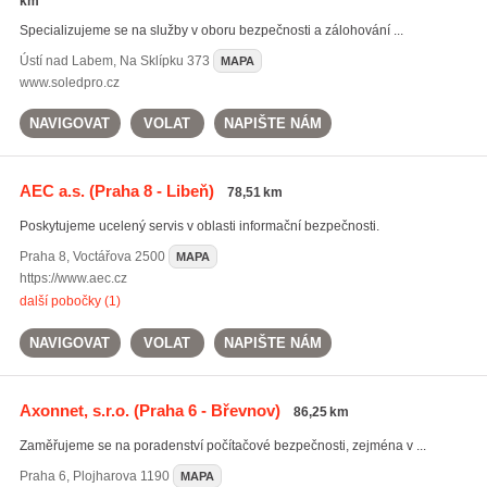
km
Specializujeme se na služby v oboru bezpečnosti a zálohování ...
Ústí nad Labem
,
Na Sklípku 373
MAPA
www.soledpro.cz
NAVIGOVAT
VOLAT
NAPIŠTE NÁM
AEC a.s.
(Praha 8 - Libeň)
78,51 km
Poskytujeme ucelený servis v oblasti informační bezpečnosti.
Praha 8
,
Voctářova 2500
MAPA
https://www.aec.cz
další pobočky (1)
NAVIGOVAT
VOLAT
NAPIŠTE NÁM
Axonnet, s.r.o.
(Praha 6 - Břevnov)
86,25 km
Zaměřujeme se na poradenství počítačové bezpečnosti, zejména v ...
Praha 6
,
Plojharova 1190
MAPA