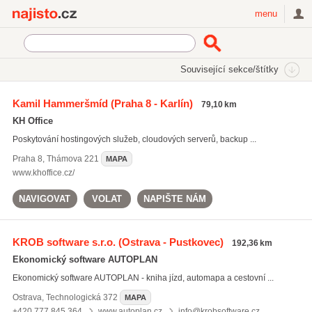
Najisto.cz
menu
SEKCE
ŠTÍTKY
Související sekce/štítky
Najisto.cz
Počítače a komunikace
Software
Kamil Hammeršmíd
(Praha 8 - Karlín)
79,10 km
Vývoj software na zakázku
KH Office
Poskytování hostingových služeb, cloudových serverů, backup ...
Praha 8
,
Thámova 221
MAPA
www.khoffice.cz/
NAVIGOVAT
VOLAT
NAPIŠTE NÁM
KROB software s.r.o.
(Ostrava - Pustkovec)
192,36 km
Ekonomický software AUTOPLAN
Ekonomický software AUTOPLAN - kniha jízd, automapa a cestovní ...
Ostrava
,
Technologická 372
MAPA
+420 777 845 364
www.autoplan.cz
info@krobsoftware.cz