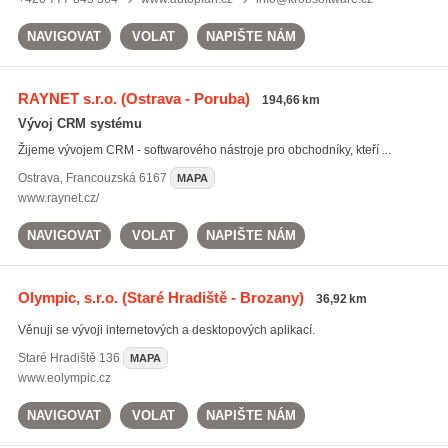
NAVIGOVAT
VOLAT
NAPIŠTE NÁM
RAYNET s.r.o.
(Ostrava - Poruba)
194,66 km
Vývoj CRM systému
Žijeme vývojem CRM - softwarového nástroje pro obchodníky, kteří ...
Ostrava
,
Francouzská 6167
MAPA
www.raynet.cz/
NAVIGOVAT
VOLAT
NAPIŠTE NÁM
Olympic, s.r.o.
(Staré Hradiště - Brozany)
36,92 km
Věnuji se vývoji internetových a desktopových aplikací.
Staré Hradiště
136
MAPA
www.eolympic.cz
NAVIGOVAT
VOLAT
NAPIŠTE NÁM