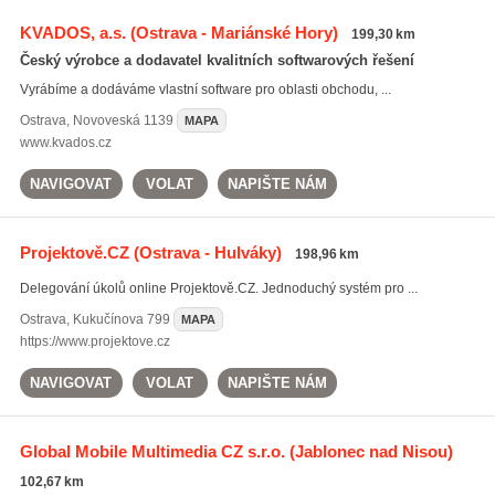
KVADOS, a.s.
(Ostrava - Mariánské Hory)
199,30 km
Český výrobce a dodavatel kvalitních softwarových řešení
Vyrábíme a dodáváme vlastní software pro oblasti obchodu, ...
Ostrava
,
Novoveská 1139
MAPA
www.kvados.cz
NAVIGOVAT
VOLAT
NAPIŠTE NÁM
Projektově.CZ
(Ostrava - Hulváky)
198,96 km
Delegování úkolů online Projektově.CZ. Jednoduchý systém pro ...
Ostrava
,
Kukučínova 799
MAPA
https://www.projektove.cz
NAVIGOVAT
VOLAT
NAPIŠTE NÁM
Global Mobile Multimedia CZ s.r.o.
(Jablonec nad Nisou)
102,67 km