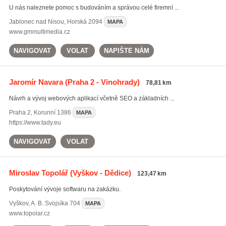
U nás naleznete pomoc s budováním a správou celé firemní ...
Jablonec nad Nisou
,
Horská 2094
MAPA
www.gmmultimedia.cz
NAVIGOVAT
VOLAT
NAPIŠTE NÁM
Jaromír Navara
(Praha 2 - Vinohrady)
78,81 km
Návrh a vývoj webových aplikací včetně SEO a základních ...
Praha 2
,
Korunní 1386
MAPA
https://www.tady.eu
NAVIGOVAT
VOLAT
Miroslav Topolář
(Vyškov - Dědice)
123,47 km
Poskytování vývoje softwaru na zakázku.
Vyškov
,
A. B. Svojsíka 704
MAPA
www.topolar.cz