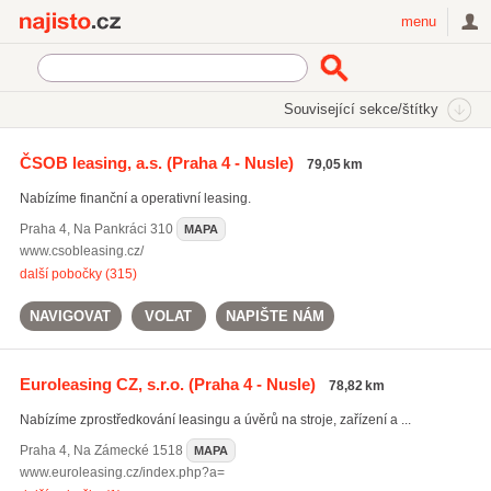
Najisto.cz
menu
SEKCE
ŠTÍTKY
Související sekce/štítky
Najisto.cz
Právo a finance
Leasing
Leasing strojů a zařízení
ČSOB leasing, a.s.
(Praha 4 - Nusle)
79,05 km
Nabízíme finanční a operativní leasing.
Praha 4
,
Na Pankráci 310
MAPA
www.csobleasing.cz/
další pobočky (315)
NAVIGOVAT
VOLAT
NAPIŠTE NÁM
Euroleasing CZ, s.r.o.
(Praha 4 - Nusle)
78,82 km
Nabízíme zprostředkování leasingu a úvěrů na stroje, zařízení a ...
Praha 4
,
Na Zámecké 1518
MAPA
www.euroleasing.cz/index.php?a=