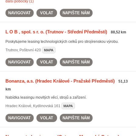
další pobočky (1)
NAVIGOVAT
VOLAT
NAPIŠTE NÁM
L O B , spol. s r. o.
(Trutnov - Střední Předměstí)
88,52 km
Poskytujeme leasing technologických celků pro strojírenskou výrobu.
Trutnov
,
Poštovní 420
MAPA
NAVIGOVAT
VOLAT
NAPIŠTE NÁM
Bonanza, a.s.
(Hradec Králové - Pražské Předměstí)
51,13
km
Nabídka leasingu movitých věcí, strojů a zařízení.
Hradec Králové
,
Kydlinovská 161
MAPA
NAVIGOVAT
VOLAT
NAPIŠTE NÁM