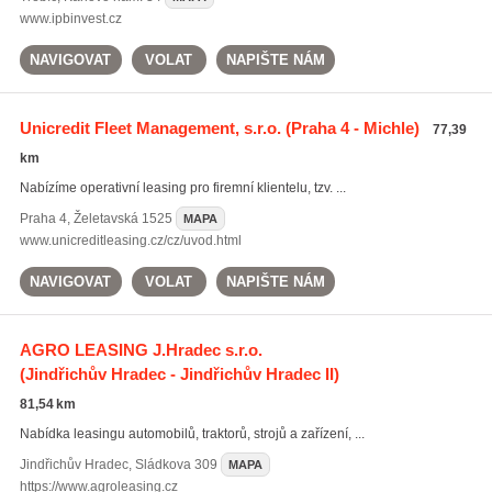
www.ipbinvest.cz
NAVIGOVAT
VOLAT
NAPIŠTE NÁM
Unicredit Fleet Management, s.r.o.
(Praha 4 - Michle)
77,39
km
Nabízíme operativní leasing pro firemní klientelu, tzv. ...
Praha 4
,
Želetavská 1525
MAPA
www.unicreditleasing.cz/cz/uvod.html
NAVIGOVAT
VOLAT
NAPIŠTE NÁM
AGRO LEASING J.Hradec s.r.o.
(Jindřichův Hradec - Jindřichův Hradec II)
81,54 km
Nabídka leasingu automobilů, traktorů, strojů a zařízení, ...
Jindřichův Hradec
,
Sládkova 309
MAPA
https://www.agroleasing.cz