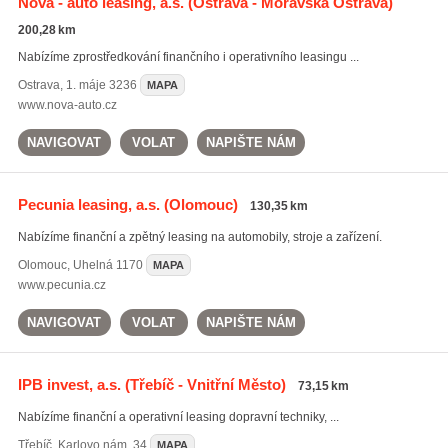
Nova - auto leasing, a.s.
(Ostrava - Moravská Ostrava)
200,28 km
Nabízíme zprostředkování finančního i operativního leasingu ...
Ostrava
,
1. máje 3236
MAPA
www.nova-auto.cz
NAVIGOVAT
VOLAT
NAPIŠTE NÁM
Pecunia leasing, a.s.
(Olomouc)
130,35 km
Nabízíme finanční a zpětný leasing na automobily, stroje a zařízení.
Olomouc
,
Uhelná 1170
MAPA
www.pecunia.cz
NAVIGOVAT
VOLAT
NAPIŠTE NÁM
IPB invest, a.s.
(Třebíč - Vnitřní Město)
73,15 km
Nabízíme finanční a operativní leasing dopravní techniky, ...
Třebíč
,
Karlovo nám. 34
MAPA