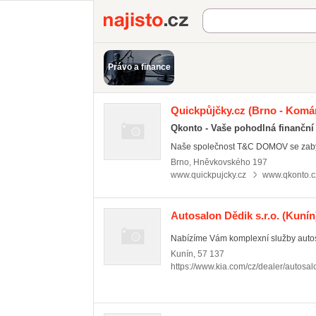
Najisto.cz
Právo a finance
Quickpůjčky.cz
(Brno - Komá
Qkonto - Vaše pohodlná finanční
Naše společnost T&C DOMOV se zabýv
Brno
,
Hněvkovského 197
www.quickpujcky.cz
www.qkonto.c
Autosalon Dědik s.r.o.
(Kunín
Nabízíme Vám komplexní služby autosal
Kunín
,
57 137
https://www.kia.com/cz/dealer/autosal