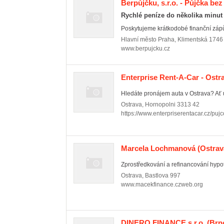
Berpůjčku, s.r.o. - Půjčka bez 
Rychlé peníze do několika minut
Poskytujeme krátkodobé finanční zápůj
Hlavní město Praha
,
Klimentská 1746
www.berpujcku.cz
Enterprise Rent-A-Car - Ostr
Hledáte pronájem auta v Ostrava? Ať už
Ostrava
,
Hornopolni 3313 42
https://www.enterpriserentacar.cz/puj
Marcela Lochmanová
(Ostrav
Zprostředkování a refinancování hypoték
Ostrava
,
Bastlova 997
www.macekfinance.czweb.org
DINERO FINANCE s.r.o.
(Brno