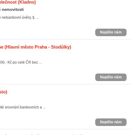
olečnost
(Kladno)
ě nemovitosti
nebankovní úvěry, tj. ...
Napište nám
ne
(Hlavní město Praha - Stodůlky)
000,- Kč po celé ČR bez ...
Napište nám
sto)
té srovnání bankovních a ...
Napište nám