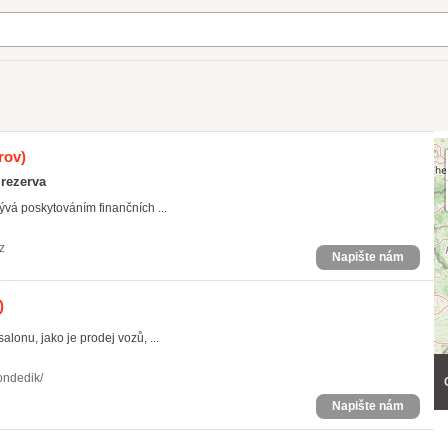
rov)
 rezerva
á poskytováním finančních ...
z
Napište nám
)
onu, jako je prodej vozů, ...
ondedik/
Napište nám