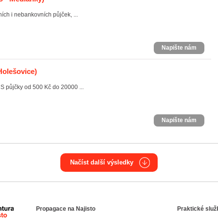
ch i nebankovních půjček, ...
Napište nám
Holešovice)
S půjčky od 500 Kč do 20000 ...
Napište nám
Načíst další výsledky
Propagace na Najisto
Praktické služ
Agentura Najisto