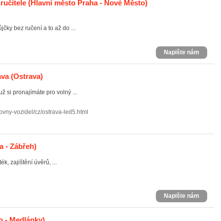
ručitele
(Hlavní město Praha - Nové Město)
čky bez ručení a to až do ...
Napište nám
ava
(Ostrava)
 si pronajímáte pro volný ...
covny-vozidel/cz/ostrava-led5.html
a - Zábřeh)
, zajištění úvěrů, ...
Napište nám
 - Medlánky)