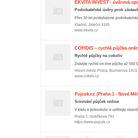
EKVITA INVEST - úvěrová sp
Podnikatelské úvěry proti zástav
Přes 30 let poskytujeme podnikatelské 
Kladno
,
Jateční 1195
www.ekvita.cz
COFIDIS – rychlá půjčka onli
Rychlé půjčky na cokoliv
Získejte rychlé on-line půjčky až 500 
Hlavní město Praha
,
Bucharova 1423
www.cofidis.cz
Pujcek.cz
(Praha 1 - Nové Mě
Srovnání půjček online
V klidu a jednoduše si udělejte okamži
Praha 1
,
Vodičkova 791
https://www.pujcek.cz