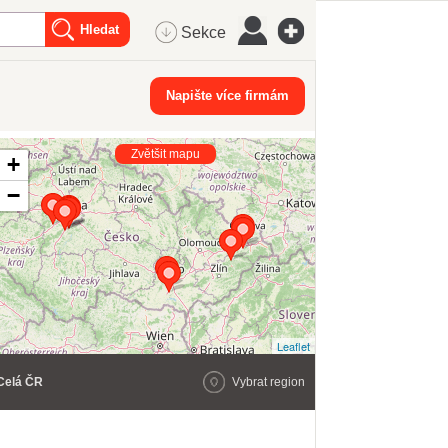
Sekce
Napište více firmám
Zvětšit mapu
+
−
Leaflet
Celá ČR
Vybrat region