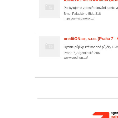
Poskytujeme zprostředkování bankovní
Brno
,
Palackého třída 318
https://www.dinero.cz
creditON.cz, s.r.o.
(Praha 7 - 
Rychlé půjčky, krátkodobé půjčky i SM
Praha 7
,
Argentinská 286
www.crediton.cz/