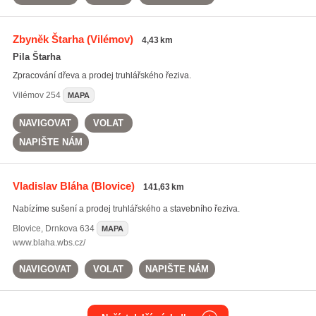
Zbyněk Štarha
(Vilémov)
4,43 km
Pila Štarha
Zpracování dřeva a prodej truhlářského řeziva.
Vilémov
254
MAPA
NAVIGOVAT
VOLAT
NAPIŠTE NÁM
Vladislav Bláha
(Blovice)
141,63 km
Nabízíme sušení a prodej truhlářského a stavebního řeziva.
Blovice
,
Drnkova 634
MAPA
www.blaha.wbs.cz/
NAVIGOVAT
VOLAT
NAPIŠTE NÁM