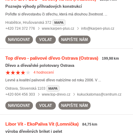
Poznejte výhody příhradových konstrukcí
Pořiďte si dřevostavbu či střechu, která má dlouhou životnost. ...
Hrabětice
,
Hrušovanská 372
MAPA
+420 724 372 776
www.karpen-plus.cz
info@karpen-plus.cz
NAVIGOVAT
VOLAT
NAPIŠTE NÁM
Top dřevo - palivové dřevo Ostrava
(Ostrava)
199,98 km
Dřevo a dřevařské polotovary Ostrava
4
hodnocení
Levné a kvalitní palivové dřevo nabízíme od roku 2006. V ...
Ostrava
,
Slovenská 1103
MAPA
+420 604 456 303
www.top-drevo.cz
kukuckatomas@centrum.cz
NAVIGOVAT
VOLAT
NAPIŠTE NÁM
Libor Vít - EkoPaliva Vít
(Lomnička)
84,75 km
výroba dřevěných briket i pelet