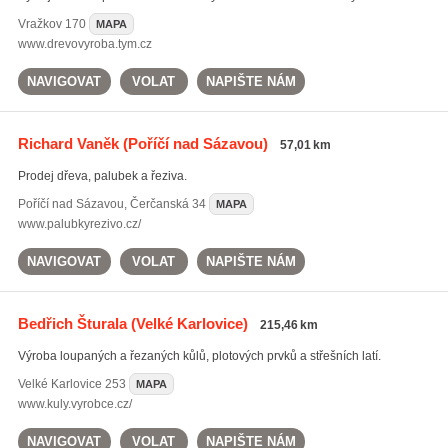
Vražkov
170
MAPA
www.drevovyroba.tym.cz
NAVIGOVAT
VOLAT
NAPIŠTE NÁM
Richard Vaněk
(Poříčí nad Sázavou)
57,01 km
Prodej dřeva, palubek a řeziva.
Poříčí nad Sázavou
,
Čerčanská 34
MAPA
www.palubkyrezivo.cz/
NAVIGOVAT
VOLAT
NAPIŠTE NÁM
Bedřich Šturala
(Velké Karlovice)
215,46 km
Výroba loupaných a řezaných kůlů, plotových prvků a střešních latí.
Velké Karlovice
253
MAPA
www.kuly.vyrobce.cz/
NAVIGOVAT
VOLAT
NAPIŠTE NÁM