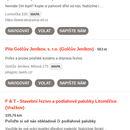
Nemáte čím topit? Kupte si palivové dříví od nás. Nabízíme i ...
Lomnička
100
MAPA
https://www.ekopaliva-vit.cz
NAVIGOVAT
VOLAT
NAPIŠTE NÁM
Pila Golčův Jeníkov, s. r.o.
(Golčův Jeníkov)
563 m
Pořez a prodej pilařské kulatiny a doprava řeziva.
Golčův Jeníkov
,
Mírová 275
MAPA
pilagolc.sweb.cz/
NAVIGOVAT
VOLAT
NAPIŠTE NÁM
F & T - Stavební řezivo a podlahové palubky Litoměřice
(Vražkov)
105,76 km
Pořiďte si od nás obkladové či podlahové palubky
Využijte ke své práci kvalitní dřevěný materiál. Nabízíme široký ...