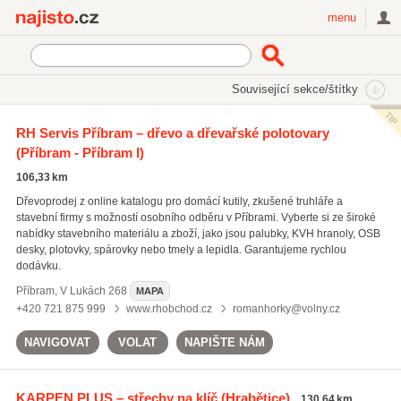
Najisto.cz
menu
SEKCE
ŠTÍTKY
Související sekce/štítky
Najisto.cz
Průmysl a výroba
Dřevozpracující průmysl
RH Servis Příbram – dřevo a dřevařské polotovary
Dřevo a dřevařské polotovary
(Příbram - Příbram I)
106,33 km
Dřevoprodej z online katalogu pro domácí kutily, zkušené truhláře a
stavební firmy s možností osobního odběru v Příbrami. Vyberte si ze široké
nabídky stavebního materiálu a zboží, jako jsou palubky, KVH hranoly, OSB
desky, plotovky, spárovky nebo tmely a lepidla. Garantujeme rychlou
dodávku.
Příbram
,
V Lukách 268
MAPA
+420 721 875 999
www.rhobchod.cz
romanhorky@volny.cz
NAVIGOVAT
VOLAT
NAPIŠTE NÁM
KARPEN PLUS – střechy na klíč
(Hrabětice)
130,64 km