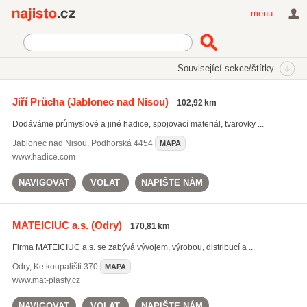
Najisto.cz
menu
SEKCE
ŠTÍTKY
Související sekce/štítky
Najisto.cz
Průmysl a výroba
Gumárenský průmysl a plasty
Jiří Průcha
(Jablonec nad Nisou)
102,92 km
Hadice a řemeny
Dodáváme průmyslové a jiné hadice, spojovací materiál, tvarovky ...
Jablonec nad Nisou
,
Podhorská 4454
MAPA
www.hadice.com
NAVIGOVAT
VOLAT
NAPIŠTE NÁM
MATEICIUC a.s.
(Odry)
170,81 km
Firma MATEICIUC a.s. se zabývá vývojem, výrobou, distribucí a ...
Odry
,
Ke koupališti 370
MAPA
www.mat-plasty.cz
NAVIGOVAT
VOLAT
NAPIŠTE NÁM