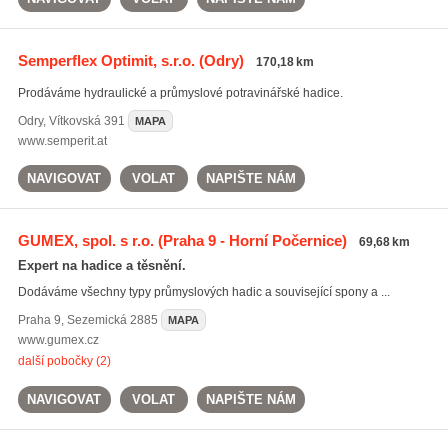
Semperflex Optimit, s.r.o.
(Odry)
170,18 km
Prodáváme hydraulické a průmyslové potravinářské hadice.
Odry
,
Vítkovská 391
MAPA
www.semperit.at
NAVIGOVAT
VOLAT
NAPIŠTE NÁM
GUMEX, spol. s r.o.
(Praha 9 - Horní Počernice)
69,68 km
Expert na hadice a těsnění.
Dodáváme všechny typy průmyslových hadic a související spony a ...
Praha 9
,
Sezemická 2885
MAPA
www.gumex.cz
další pobočky (2)
NAVIGOVAT
VOLAT
NAPIŠTE NÁM