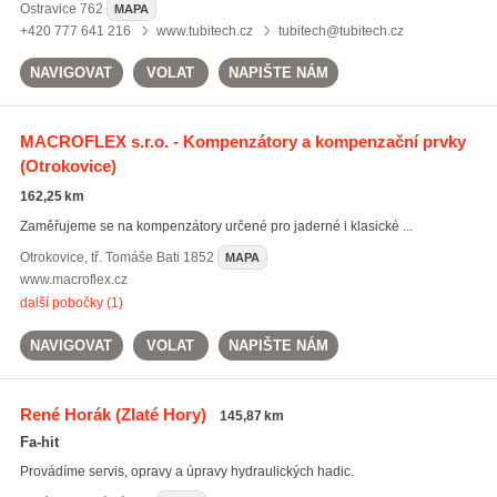
Ostravice
762
MAPA
+420 777 641 216
www.tubitech.cz
tubitech@tubitech.cz
NAVIGOVAT
VOLAT
NAPIŠTE NÁM
MACROFLEX s.r.o. - Kompenzátory a kompenzační prvky
(Otrokovice)
162,25 km
Zaměřujeme se na kompenzátory určené pro jaderné i klasické ...
Otrokovice
,
tř. Tomáše Bati 1852
MAPA
www.macroflex.cz
další pobočky (1)
NAVIGOVAT
VOLAT
NAPIŠTE NÁM
René Horák
(Zlaté Hory)
145,87 km
Fa-hit
Provádíme servis, opravy a úpravy hydraulických hadic.