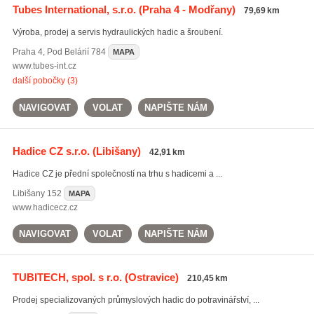
Tubes International, s.r.o.
(Praha 4 - Modřany)
79,69 km
Výroba, prodej a servis hydraulických hadic a šroubení.
Praha 4
,
Pod Belárií 784
MAPA
www.tubes-int.cz
další pobočky (3)
NAVIGOVAT
VOLAT
NAPIŠTE NÁM
Hadice CZ s.r.o.
(Libišany)
42,91 km
Hadice CZ je přední společností na trhu s hadicemi a ...
Libišany
152
MAPA
www.hadicecz.cz
NAVIGOVAT
VOLAT
NAPIŠTE NÁM
TUBITECH, spol. s r.o.
(Ostravice)
210,45 km
Prodej specializovaných průmyslových hadic do potravinářství, ...