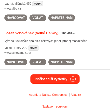
Ladná
,
Mlýnská 459
MAPA
www.alba.cz
NAVIGOVAT
VOLAT
NAPIŠTE NÁM
Josef Schovánek
(Velké Hamry)
100,46 km
Výroba lustrových spojek a očkových jehel, prodej mosazného ...
Velké Hamry
209
MAPA
www.schovanek.eu/
NAVIGOVAT
VOLAT
NAPIŠTE NÁM
Načíst další výsledky
Agentura Najisto
Centrum.cz
Atlas.cz
Nastavení soukromí