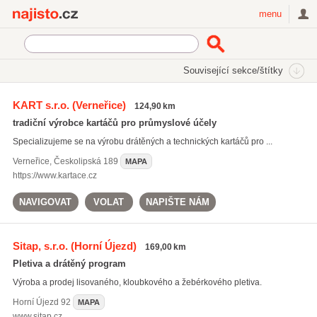
Najisto.cz
menu
SEKCE
ŠTÍTKY
Související sekce/štítky
Najisto.cz
Průmysl a výroba
Hutní průmysl a kovovýroba
KART s.r.o.
(Verneřice)
124,90 km
Drátěné výrobky
tradiční výrobce kartáčů pro průmyslové účely
Specializujeme se na výrobu drátěných a technických kartáčů pro ...
Verneřice
,
Českolipská 189
MAPA
https://www.kartace.cz
NAVIGOVAT
VOLAT
NAPIŠTE NÁM
Sitap, s.r.o.
(Horní Újezd)
169,00 km
Pletiva a drátěný program
Výroba a prodej lisovaného, kloubkového a žebérkového pletiva.
Horní Újezd
92
MAPA
www.sitap.cz