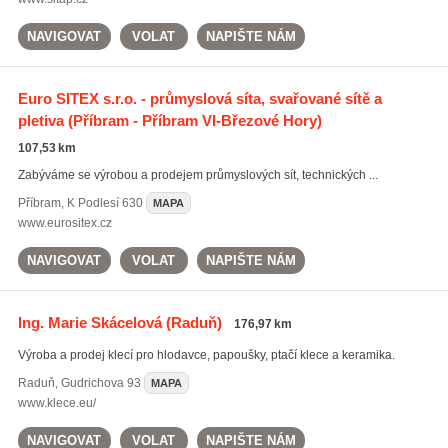
NAVIGOVAT
VOLAT
NAPIŠTE NÁM
Euro SITEX s.r.o. - průmyslová síta, svařované sítě a
pletiva
(Příbram - Příbram VI-Březové Hory)
107,53 km
Zabýváme se výrobou a prodejem průmyslových sít, technických ...
Příbram
,
K Podlesí 630
MAPA
www.eurositex.cz
NAVIGOVAT
VOLAT
NAPIŠTE NÁM
Ing. Marie Skácelová
(Raduň)
176,97 km
Výroba a prodej klecí pro hlodavce, papoušky, ptačí klece a keramika.
Raduň
,
Gudrichova 93
MAPA
www.klece.eu/
NAVIGOVAT
VOLAT
NAPIŠTE NÁM