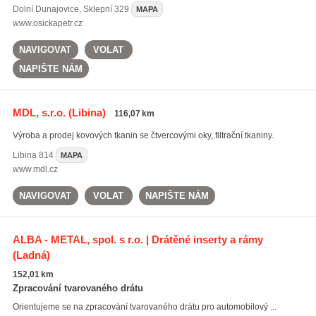
Dolní Dunajovice
,
Sklepní 329
MAPA
www.osickapetr.cz
NAVIGOVAT
VOLAT
NAPIŠTE NÁM
MDL, s.r.o.
(Libina)
116,07 km
Výroba a prodej kovových tkanin se čtvercovými oky, filtrační tkaniny.
Libina
814
MAPA
www.mdl.cz
NAVIGOVAT
VOLAT
NAPIŠTE NÁM
ALBA - METAL, spol. s r.o. | Drátěné inserty a rámy
(Ladná)
152,01 km
Zpracování tvarovaného drátu
Orientujeme se na zpracování tvarovaného drátu pro automobilový ...