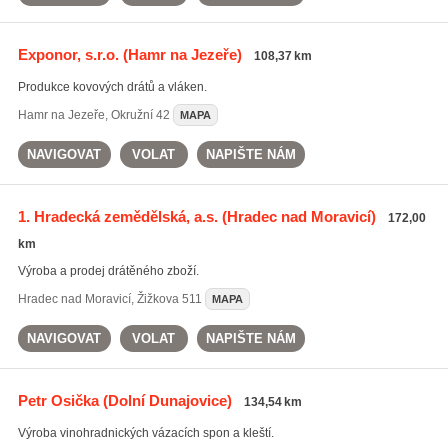
Exponor, s.r.o.
(Hamr na Jezeře)
108,37 km
Produkce kovových drátů a vláken.
Hamr na Jezeře
,
Okružní 42
MAPA
NAVIGOVAT
VOLAT
NAPIŠTE NÁM
1. Hradecká zemědělská, a.s.
(Hradec nad Moravicí)
172,00
km
Výroba a prodej drátěného zboží.
Hradec nad Moravicí
,
Žižkova 511
MAPA
NAVIGOVAT
VOLAT
NAPIŠTE NÁM
Petr Osička
(Dolní Dunajovice)
134,54 km
Výroba vinohradnických vázacích spon a kleští.