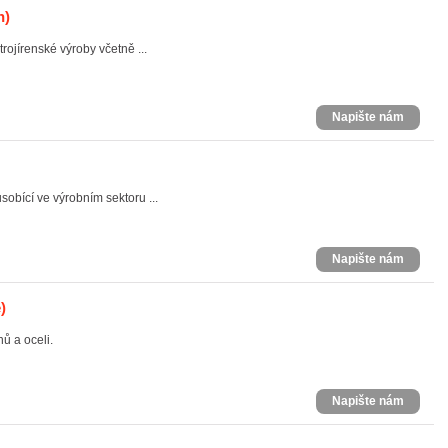
n)
rojírenské výroby včetně ...
Napište nám
obící ve výrobním sektoru ...
Napište nám
)
hů a oceli.
Napište nám