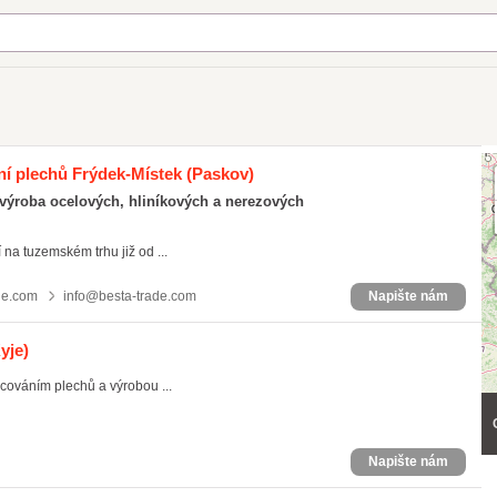
ání plechů Frýdek-Místek
(Paskov)
 výroba ocelových, hliníkových a nerezových
 na tuzemském trhu již od ...
de.com
info@besta-trade.com
Napište nám
yje)
ováním plechů a výrobou ...
Napište nám