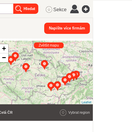
Sekce
Napište více firmám
Zvětšit mapu
+
−
Leaflet
Celá ČR
Vybrat region