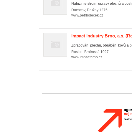
Nabízíme strojní úpravy plechů a oceli
Duchcov
,
Družby 1275
www.petrholecek.cz
Impact Industry Brno, a.s.
(Ro
Zpracování plechu, obrábění kovů a p
Rosice
,
Brněnská 1027
www.impactbrno.cz