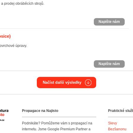
 a prodej obráběcích strojů.
Napište nám
sice)
ovrchové úpravy.
Napište nám
Načíst další výsledky
Propagace na Najisto
Praktické služ
Agentura Najisto
Podnikáte? Pomůžeme vám s propagací na
Slevy
internetu. Jsme Google Premium Partner a
Bezšanonu