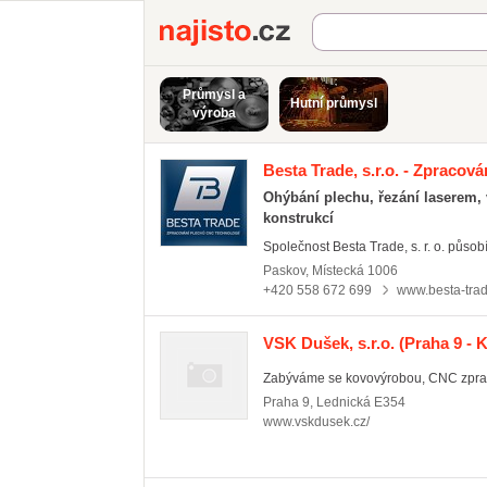
Najisto.cz
Průmysl a
Hutní průmysl
výroba
Besta Trade, s.r.o. - Zpracov
Ohýbání plechu, řezání laserem,
konstrukcí
Společnost Besta Trade, s. r. o. působí
Paskov
,
Místecká 1006
+420 558 672 699
www.besta-tra
VSK Dušek, s.r.o.
(Praha 9 - K
Zabýváme se kovovýrobou, CNC zprac
Praha 9
,
Lednická E354
www.vskdusek.cz/