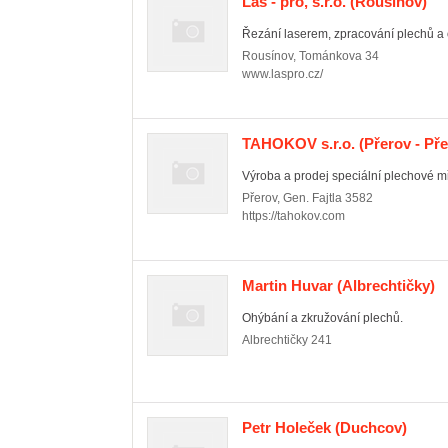
Las - pro, s.r.o.
(Rousínov)
Řezání laserem, zpracování plechů a 
Rousínov
,
Tománkova 34
www.laspro.cz/
TAHOKOV s.r.o.
(Přerov - Pře
Výroba a prodej speciální plechové mř
Přerov
,
Gen. Fajtla 3582
https://tahokov.com
Martin Huvar
(Albrechtičky)
Ohýbání a zkružování plechů.
Albrechtičky
241
Petr Holeček
(Duchcov)