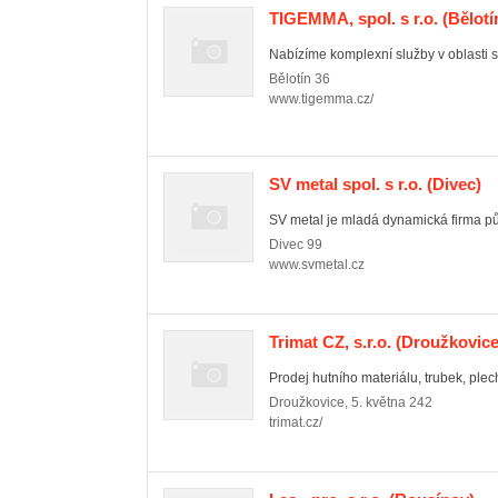
TIGEMMA, spol. s r.o.
(Bělotí
Nabízíme komplexní služby v oblasti st
Bělotín
36
www.tigemma.cz/
SV metal spol. s r.o.
(Divec)
SV metal je mladá dynamická firma půs
Divec
99
www.svmetal.cz
Trimat CZ, s.r.o.
(Droužkovice
Prodej hutního materiálu, trubek, plec
Droužkovice
,
5. května 242
trimat.cz/