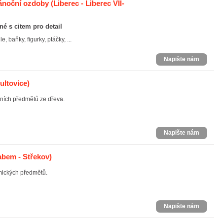
ánoční ozdoby
(Liberec - Liberec VII-
é s citem pro detail
 baňky, figurky, ptáčky, ...
Napište nám
ultovice)
vních předmětů ze dřeva.
Napište nám
abem - Střekov)
mických předmětů.
Napište nám