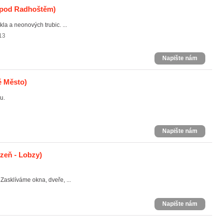
pod Radhoštěm)
a a neonových trubic. ...
13
Napište nám
é Město)
u.
Napište nám
zeň - Lobzy)
Zasklíváme okna, dveře, ...
Napište nám