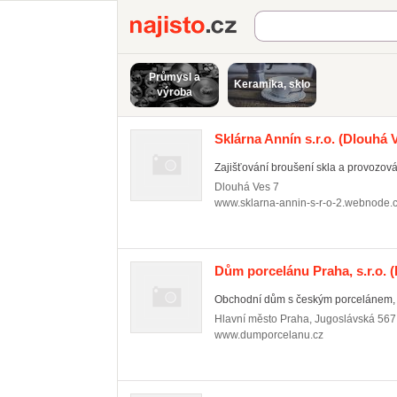
Najisto.cz
Průmysl a
Keramika, sklo
výroba
Sklárna Annín s.r.o.
(Dlouhá V
Zajišťování broušení skla a provozován
Dlouhá Ves
7
www.sklarna-annin-s-r-o-2.webnode.
Dům porcelánu Praha, s.r.o.
(
Obchodní dům s českým porcelánem, s
Hlavní město Praha
,
Jugoslávská 567
www.dumporcelanu.cz