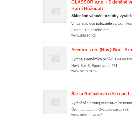
GLASSOR s.r.o. - Skleněné v
Horní Růžodol)
Skleněné vánoční ozdoby vyráběn
V naší nabídce naleznete vánoční koule,
Liberec
,
Palackého 239
www.glassor.cz
Aveniro s.r.o.
(Nový Bor - Arn
Výroba skleněných pilníků a dekorati
Nový Bor
,
B. Egermanna 471
www.aveniro.cz/
Šárka Roščáková
(Ústí nad L
Vyrábění a prodej dekorativních kera
Ústí nad Labem
,
Ovčácká cesta 838
www.roscakova.cz/