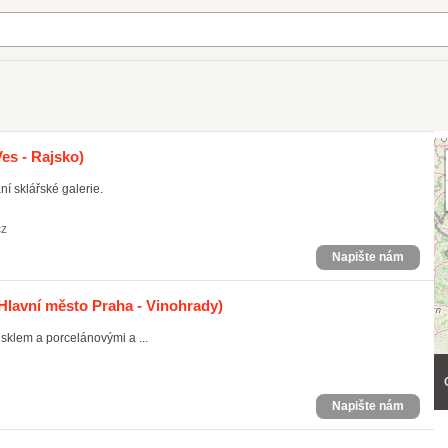
es - Rajsko)
í sklářské galerie.
cz
Napište nám
Hlavní město Praha - Vinohrady)
klem a porcelánovými a ...
Napište nám