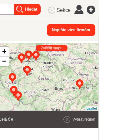
Sekce
Napište více firmám
Zvětšit mapu
+
−
Leaflet
Celá ČR
Vybrat region