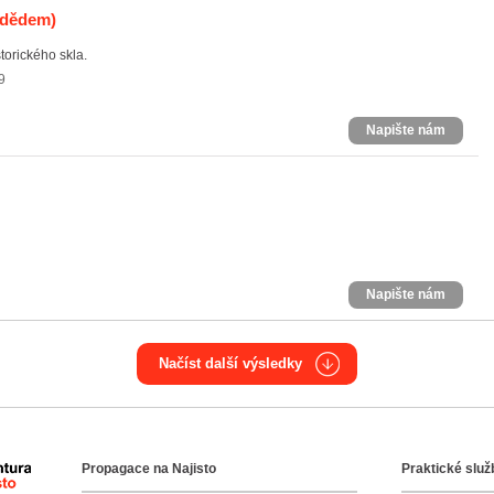
adědem)
torického skla.
9
Napište nám
Napište nám
Načíst další výsledky
Propagace na Najisto
Praktické služ
Agentura Najisto