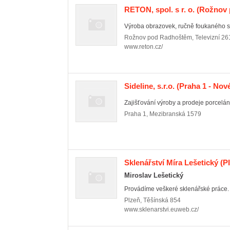
RETON, spol. s r. o.
(Rožnov 
Výroba obrazovek, ručně foukaného skl
Rožnov pod Radhoštěm
,
Televizní 26
www.reton.cz/
Sideline, s.r.o.
(Praha 1 - Nov
Zajišťování výroby a prodeje porcelán
Praha 1
,
Mezibranská 1579
Sklenářství Míra Lešetický
(Pl
Miroslav Lešetický
Provádíme veškeré sklenářské práce. 
Plzeň
,
Těšínská 854
www.sklenarstvi.euweb.cz/