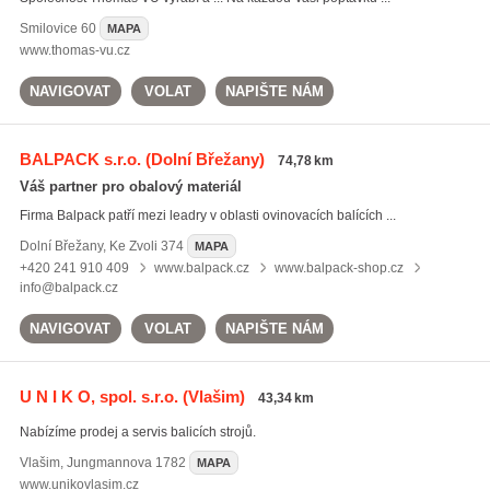
Smilovice
60
MAPA
www.thomas-vu.cz
NAVIGOVAT
VOLAT
NAPIŠTE NÁM
BALPACK s.r.o.
(Dolní Břežany)
74,78 km
Váš partner pro obalový materiál
Firma Balpack patří mezi leadry v oblasti ovinovacích balících ...
Dolní Břežany
,
Ke Zvoli 374
MAPA
+420 241 910 409
www.balpack.cz
www.balpack-shop.cz
info@balpack.cz
NAVIGOVAT
VOLAT
NAPIŠTE NÁM
U N I K O, spol. s.r.o.
(Vlašim)
43,34 km
Nabízíme prodej a servis balicích strojů.
Vlašim
,
Jungmannova 1782
MAPA
www.unikovlasim.cz