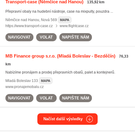
Transport-case
(Němčice nad Hanou)
135,92 km
Přepravní obaly na hudební nástroje, case na mixpulty, pouzdra ...
Němčice nad Hanou
,
Nová 569
MAPA
https://www.transport-case.cz
www.flightcase.cz
NAVIGOVAT
VOLAT
NAPIŠTE NÁM
MB Finance group s.r.o.
(Mladá Boleslav - Bezděčín)
76,33
km
Nabízíme pronájem a prodej přepravních obalů, palet a kontejnerů.
Mladá Boleslav
133
MAPA
www.pronajemobalu.cz
NAVIGOVAT
VOLAT
NAPIŠTE NÁM
Načíst další výsledky