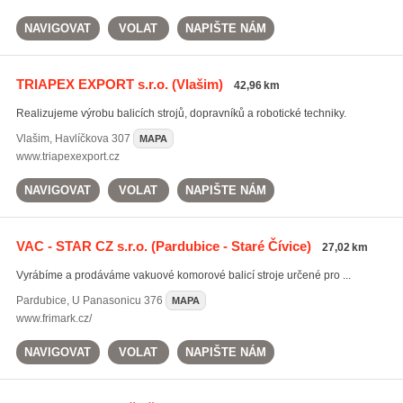
NAVIGOVAT
VOLAT
NAPIŠTE NÁM
TRIAPEX EXPORT s.r.o.
(Vlašim)
42,96 km
Realizujeme výrobu balicích strojů, dopravníků a robotické techniky.
Vlašim
,
Havlíčkova 307
MAPA
www.triapexexport.cz
NAVIGOVAT
VOLAT
NAPIŠTE NÁM
VAC - STAR CZ s.r.o.
(Pardubice - Staré Čívice)
27,02 km
Vyrábíme a prodáváme vakuové komorové balicí stroje určené pro ...
Pardubice
,
U Panasonicu 376
MAPA
www.frimark.cz/
NAVIGOVAT
VOLAT
NAPIŠTE NÁM