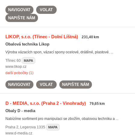
NAVIGOVAT
VOLAT
NAPIŠTE NÁM
LIKOP, s.r.o.
(Třinec - Dolní Líštná)
231,40 km
Obalová technika Likop
Výroba vázacích spon, vázací spony ocelové, drátěné, plastové. ...
Třinec
60
MAPA
www.likop.cz
další pobočky (1)
NAVIGOVAT
VOLAT
NAPIŠTE NÁM
D - MEDIA, s.r.o.
(Praha 2 - Vinohrady)
79,65 km
Obaly D - media
Nabízíme sortiment pro manipulaci se zbožím, obalovou techniku a ...
Praha 2
,
Legerova 1335
MAPA
www.d-media.cz