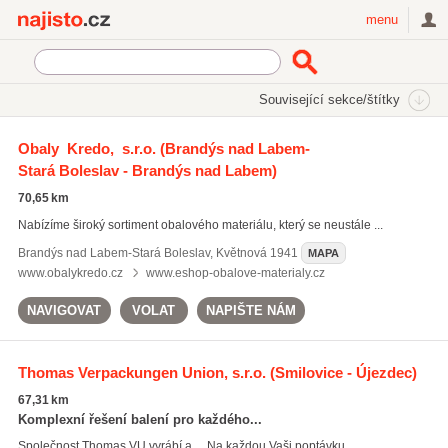
Najisto.cz
menu
SEKCE
ŠTÍTKY
Související sekce/štítky
Najisto.cz
Průmysl a výroba
Obaly a obalová technika
Obaly Kredo, s.r.o.
(Brandýs nad Labem-
Obalová technika
Stará Boleslav - Brandýs nad Labem)
70,65 km
Nabízíme široký sortiment obalového materiálu, který se neustále ...
Brandýs nad Labem-Stará Boleslav
,
Květnová 1941
MAPA
www.obalykredo.cz
www.eshop-obalove-materialy.cz
NAVIGOVAT
VOLAT
NAPIŠTE NÁM
Thomas Verpackungen Union, s.r.o.
(Smilovice - Újezdec)
67,31 km
Komplexní řešení balení pro každého...
Společnost Thomas VU vyrábí a ... Na každou Vaši poptávku ...