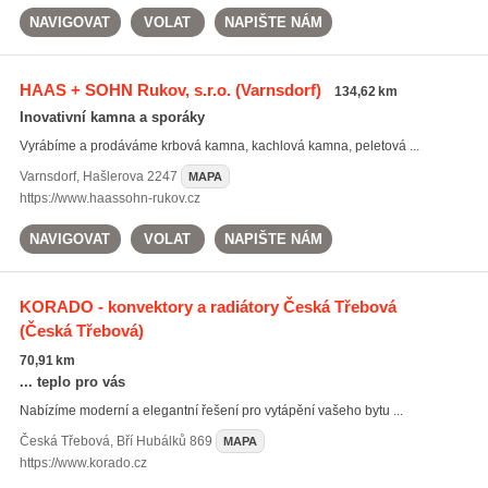
NAVIGOVAT
VOLAT
NAPIŠTE NÁM
HAAS + SOHN Rukov, s.r.o.
(Varnsdorf)
134,62 km
Inovativní kamna a sporáky
Vyrábíme a prodáváme krbová kamna, kachlová kamna, peletová ...
Varnsdorf
,
Hašlerova 2247
MAPA
https://www.haassohn-rukov.cz
NAVIGOVAT
VOLAT
NAPIŠTE NÁM
KORADO - konvektory a radiátory Česká Třebová
(Česká Třebová)
70,91 km
... teplo pro vás
Nabízíme moderní a elegantní řešení pro vytápění vašeho bytu ...
Česká Třebová
,
Bří Hubálků 869
MAPA
https://www.korado.cz