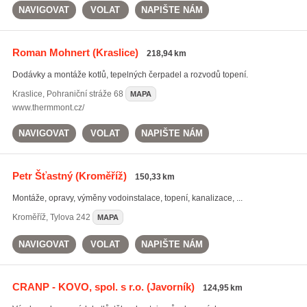
NAVIGOVAT
VOLAT
NAPIŠTE NÁM
Roman Mohnert
(Kraslice)
218,94 km
Dodávky a montáže kotlů, tepelných čerpadel a rozvodů topení.
Kraslice
,
Pohraniční stráže 68
MAPA
www.thermmont.cz/
NAVIGOVAT
VOLAT
NAPIŠTE NÁM
Petr Šťastný
(Kroměříž)
150,33 km
Montáže, opravy, výměny vodoinstalace, topení, kanalizace, ...
Kroměříž
,
Tylova 242
MAPA
NAVIGOVAT
VOLAT
NAPIŠTE NÁM
CRANP - KOVO, spol. s r.o.
(Javorník)
124,95 km