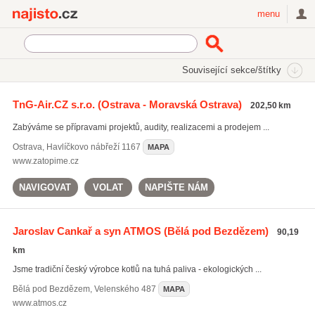
Najisto.cz
menu
SEKCE
ŠTÍTKY
Související sekce/štítky
Najisto.cz
Průmysl a výroba
Strojírenský průmysl
TnG-Air.CZ s.r.o.
(Ostrava - Moravská Ostrava)
202,50 km
Kotle a tepelná technika
Zabýváme se přípravami projektů, audity, realizacemi a prodejem ...
Ostrava
,
Havlíčkovo nábřeží 1167
MAPA
www.zatopime.cz
NAVIGOVAT
VOLAT
NAPIŠTE NÁM
Jaroslav Cankař a syn ATMOS
(Bělá pod Bezdězem)
90,19
km
Jsme tradiční český výrobce kotlů na tuhá paliva - ekologických ...
Bělá pod Bezdězem
,
Velenského 487
MAPA
www.atmos.cz