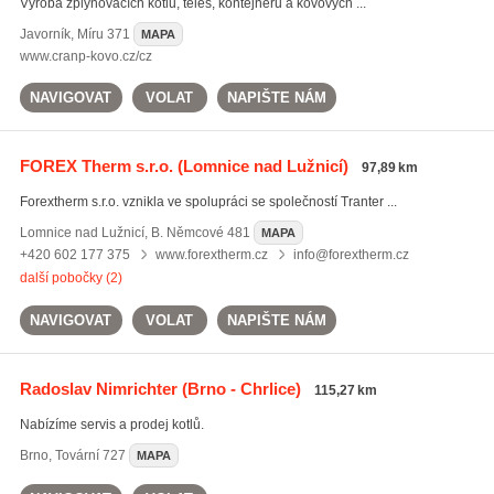
Výroba zplynovacích kotlů, těles, kontejnerů a kovových ...
Javorník
,
Míru 371
MAPA
www.cranp-kovo.cz/cz
NAVIGOVAT
VOLAT
NAPIŠTE NÁM
FOREX Therm s.r.o.
(Lomnice nad Lužnicí)
97,89 km
Forextherm s.r.o. vznikla ve spolupráci se společností Tranter ...
Lomnice nad Lužnicí
,
B. Němcové 481
MAPA
+420 602 177 375
www.forextherm.cz
info@forextherm.cz
další pobočky (2)
NAVIGOVAT
VOLAT
NAPIŠTE NÁM
Radoslav Nimrichter
(Brno - Chrlice)
115,27 km
Nabízíme servis a prodej kotlů.
Brno
,
Tovární 727
MAPA