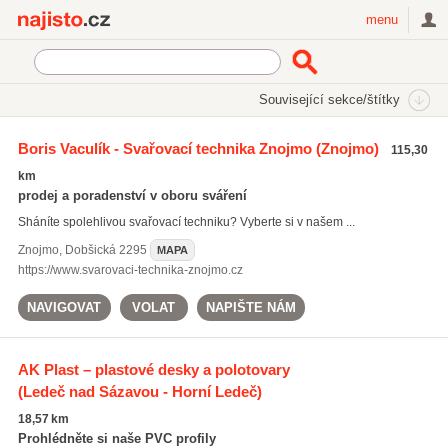
Najisto.cz
menu
SEKCE
ŠTÍTKY
Související sekce/štítky
Najisto.cz
Průmysl a výroba
Strojírenský průmysl
Boris Vaculík - Svařovací technika Znojmo
(Znojmo)
115,30
Svařovací technika
km
prodej a poradenství v oboru sváření
Sháníte spolehlivou svařovací techniku? Vyberte si v našem ...
Znojmo
,
Dobšická 2295
MAPA
https://www.svarovaci-technika-znojmo.cz
NAVIGOVAT
VOLAT
NAPIŠTE NÁM
AK Plast – plastové desky a polotovary
(Ledeč nad Sázavou - Horní Ledeč)
18,57 km
Prohlédněte si naše PVC profily