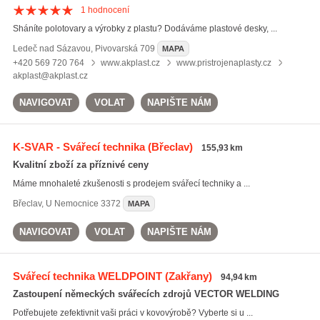
1
hodnocení
Sháníte polotovary a výrobky z plastu? Dodáváme plastové desky, ...
Ledeč nad Sázavou
,
Pivovarská 709
MAPA
+420 569 720 764
www.akplast.cz
www.pristrojenaplasty.cz
akplast@akplast.cz
NAVIGOVAT
VOLAT
NAPIŠTE NÁM
K-SVAR - Svářecí technika
(Břeclav)
155,93 km
Kvalitní zboží za příznivé ceny
Máme mnohaleté zkušenosti s prodejem svářecí techniky a ...
Břeclav
,
U Nemocnice 3372
MAPA
NAVIGOVAT
VOLAT
NAPIŠTE NÁM
Svářecí technika WELDPOINT
(Zakřany)
94,94 km
Zastoupení německých svářecích zdrojů VECTOR WELDING
Potřebujete zefektivnit vaši práci v kovovýrobě? Vyberte si u ...