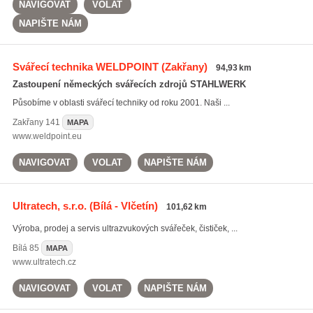
NAVIGOVAT
VOLAT
NAPIŠTE NÁM
Svářecí technika WELDPOINT
(Zakřany)
94,93 km
Zastoupení německých svářecích zdrojů STAHLWERK
Působíme v oblasti svářecí techniky od roku 2001. Naši ...
Zakřany
141
MAPA
www.weldpoint.eu
NAVIGOVAT
VOLAT
NAPIŠTE NÁM
Ultratech, s.r.o.
(Bílá - Vlčetín)
101,62 km
Výroba, prodej a servis ultrazvukových svářeček, čističek, ...
Bílá
85
MAPA
www.ultratech.cz
NAVIGOVAT
VOLAT
NAPIŠTE NÁM