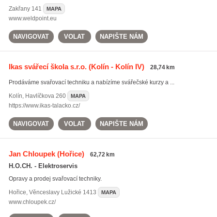
Zakřany
141
MAPA
www.weldpoint.eu
NAVIGOVAT
VOLAT
NAPIŠTE NÁM
Ikas svářecí škola s.r.o.
(Kolín - Kolín IV)
28,74 km
Prodáváme svařovací techniku a nabízíme svářečské kurzy a ...
Kolín
,
Havlíčkova 260
MAPA
https://www.ikas-talacko.cz/
NAVIGOVAT
VOLAT
NAPIŠTE NÁM
Jan Chloupek
(Hořice)
62,72 km
H.O.CH. - Elektroservis
Opravy a prodej svařovací techniky.
Hořice
,
Věnceslavy Lužické 1413
MAPA
www.chloupek.cz/