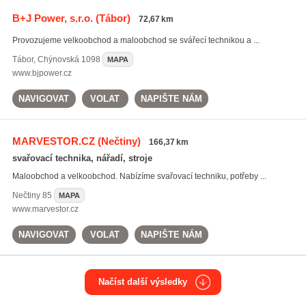
B+J Power, s.r.o.
(Tábor)
72,67 km
Provozujeme velkoobchod a maloobchod se svářecí technikou a ...
Tábor
,
Chýnovská 1098
MAPA
www.bjpower.cz
NAVIGOVAT
VOLAT
NAPIŠTE NÁM
MARVESTOR.CZ
(Nečtiny)
166,37 km
svařovací technika, nářadí, stroje
Maloobchod a velkoobchod. Nabízíme svařovací techniku, potřeby ...
Nečtiny
85
MAPA
www.marvestor.cz
NAVIGOVAT
VOLAT
NAPIŠTE NÁM
Načíst další výsledky