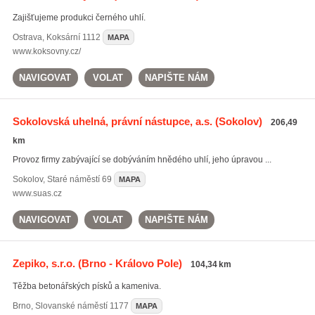
Zajišťujeme produkci černého uhlí.
Ostrava
,
Koksární 1112
MAPA
www.koksovny.cz/
NAVIGOVAT
VOLAT
NAPIŠTE NÁM
Sokolovská uhelná, právní nástupce, a.s.
(Sokolov)
206,49
km
Provoz firmy zabývající se dobýváním hnědého uhlí, jeho úpravou ...
Sokolov
,
Staré náměstí 69
MAPA
www.suas.cz
NAVIGOVAT
VOLAT
NAPIŠTE NÁM
Zepiko, s.r.o.
(Brno - Královo Pole)
104,34 km
Těžba betonářských písků a kameniva.
Brno
,
Slovanské náměstí 1177
MAPA