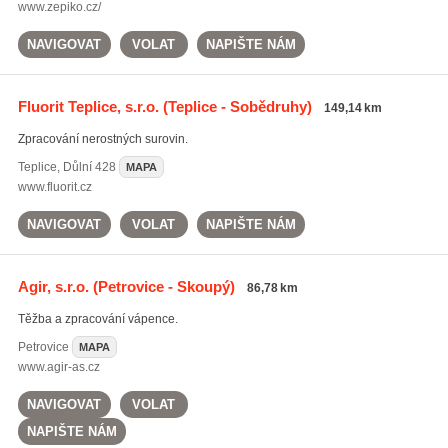
www.zepiko.cz/
NAVIGOVAT
VOLAT
NAPIŠTE NÁM
Fluorit Teplice, s.r.o.
(Teplice - Sobědruhy)
149,14 km
Zpracování nerostných surovin.
Teplice
,
Důlní 428
MAPA
www.fluorit.cz
NAVIGOVAT
VOLAT
NAPIŠTE NÁM
Agir, s.r.o.
(Petrovice - Skoupý)
86,78 km
Těžba a zpracování vápence.
Petrovice
MAPA
www.agir-as.cz
NAVIGOVAT
VOLAT
NAPIŠTE NÁM