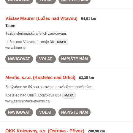
Václav Maurer
(Lužec nad Vltavou)
94,91 km
Taum
Těžba štěrkopísků a jejich zpracování.
Lužec nad Vltavou
,
1. máje 36
MAPA
www.taum.cz
NAVIGOVAT
VOLAT
NAPIŠTE NÁM
Menfis, s.r.o.
(Kostelec nad Orlicí)
63,35 km
Zabýváme se těžbou surovin a provádíme trhací práce.
Kostelec nad Orlicí
,
Kodytkova 834
MAPA
www.zemniprace-menfis.cz/
NAVIGOVAT
VOLAT
NAPIŠTE NÁM
OKK Koksovny, a.s.
(Ostrava - Přívoz)
200,98 km