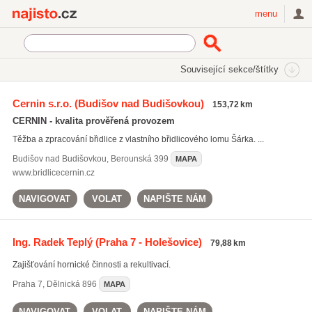
Najisto.cz
menu
SEKCE
ŠTÍTKY
Související sekce/štítky
Najisto.cz
Průmysl a výroba
Těžba surovin
Cernin s.r.o.
(Budišov nad Budišovkou)
153,72 km
Těžba dřeva
(181)
CERNIN - kvalita prověřená provozem
Lomy
(121)
Těžba a zpracování břidlice z vlastního břidlicového lomu Šárka. ...
Ropa a zemní plyn
(25)
Budišov nad Budišovkou
,
Berounská 399
MAPA
Všechny související sekce
www.bridlicecernin.cz
NAVIGOVAT
VOLAT
NAPIŠTE NÁM
Ing. Radek Teplý
(Praha 7 - Holešovice)
79,88 km
Zajišťování hornické činnosti a rekultivací.
Praha 7
,
Dělnická 896
MAPA
NAVIGOVAT
VOLAT
NAPIŠTE NÁM