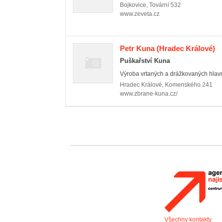
Bojkovice
,
Tovární 532
www.zeveta.cz
Petr Kuna
(Hradec Králové)
Puškařství Kuna
Výroba vrtaných a drážkovaných hlavní,
Hradec Králové
,
Komenského 241
www.zbrane-kuna.cz/
Všechny kontakty