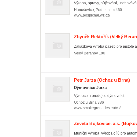
Výroba, opravy, půjčování, uschováván
Hanušovice
,
Pod Lesem 460
www.pospichal.wz.cz/
Zbyněk Rektořík
(Velký Beran
Zakázková výroba pažeb pro pistole a 
Velký Beranov
190
Petr Jurza
(Ochoz u Brna)
Dýmovnice Jurza
Výrobce a prodejce dýmovnicí.
Ochoz u Brna
386
www.smokegrenades.eu/cs/
Zeveta Bojkovice, a.s.
(Bojkov
Muniční výroba, výroba dílů pro automob