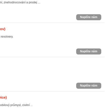
í, znehodnocování a prodej ...
Napište nám
ov)
revolvery.
Napište nám
Napište nám
ice)
ilový průmysl, civilní ...