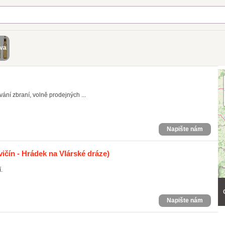
iva
ní zbraní, volně prodejných ...
Napište nám
vičín - Hrádek na Vlárské dráze)
.
Napište nám