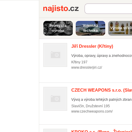
Najisto.cz
Průmysl a
Vojenská
Výroba střel
výroba
technika
Jiří Dressler
(Křtiny)
Výroba, opravy, úpravy a znehodnocová
Křtiny
197
www.dresslerjiri.cz/
CZECH WEAPONS s.r.o.
(Sla
Vývoj a výroba lehkých palných zbraní
Slavičín
,
Družstevní 195
www.czechweapons.com/
KROKO a.s.
(Brno - Židenice)