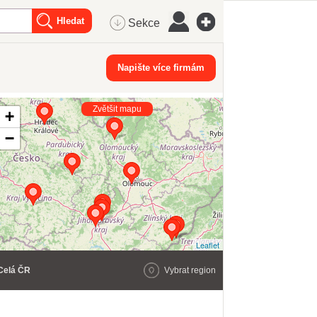
Sekce
Napište více firmám
Zvětšit mapu
+
−
Leaflet
Celá ČR
Vybrat region