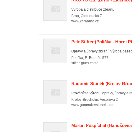
Výroba a distribuce zbraní.
Brno
,
Olomoucká 7
www.korabrno.cz
Petr Stifter
(Polička - Horní P
Opravy a úpravy zbraní. Výroba pažeb 
Polička
,
E. Beneše 577
stifter-guns.com/
Radomír Staněk
(Křelov-Břuch
Provádíme výrobu, opravy, úpravy a re
Křelov-Břuchotín
,
Večeřova 2
www.gunmakerstanek.com
Martin Pospíchal
(Hanušovice