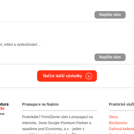
Napište nám
 vrtání a vystružování ...
Napište nám
Načíst další výsledky
Propagace na Najisto
Praktické služ
Agentura Najisto
Podnikáte? Pomůžeme vám s propagací na
Slevy
internetu. Jsme Google Premium Partner a
Bezšanonu
spadáme pod Economia, a.s. - jeden z
Daňová kalkul