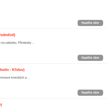
Napište nám
ředměstí)
na zakázku. Přestavby ...
Napište nám
otín - Křelov)
novace loveckých a ...
Napište nám
)