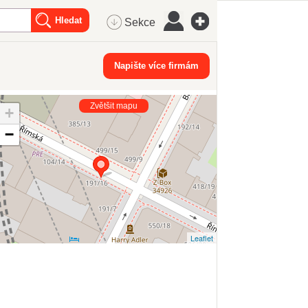
Sekce
Napište více firmám
Zvětšit mapu
+
−
Leaflet