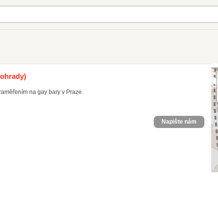
nohrady)
zaměřením na gay bary v Praze.
Napište nám