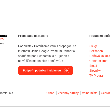
Propagace na Najisto
Praktické služ
Agentura Najisto
Podnikáte? Pomůžeme vám s propagací na
Slevy
internetu. Jsme Google Premium Partner a
Bezšanonu
spadáme pod Economia, a.s. - jeden z
Daňová kalkul
největších mediálních domů v ČR.
Centrum firem
Email
Podpořit podnikání reklamou
Slovníky
TV Program
omia, a.s.
O nás
Všechny služby
Volná místa
Ochra