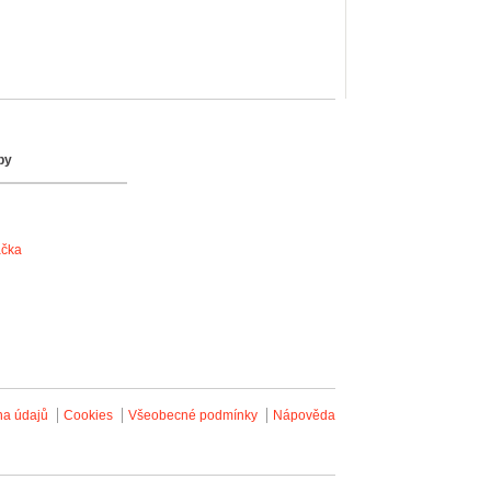
by
ačka
na údajů
Cookies
Všeobecné podmínky
Nápověda