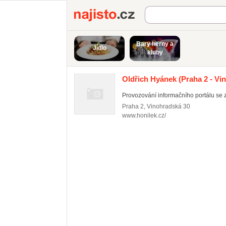
Najisto.cz
Bary herny a
Jídlo
kluby
Oldřich Hyánek
(Praha 2 - Vi
Provozování informačního portálu se 
Praha 2
,
Vinohradská 30
www.honilek.cz/